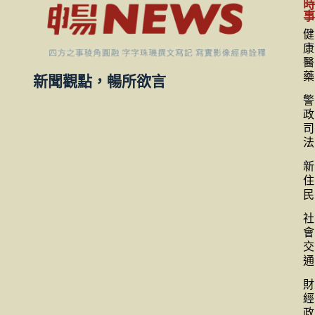
健
康
醫
藥
新聞觀點，暢所欲言
警
政
司
法
新
住
民
社
會
交
通
財
經
政