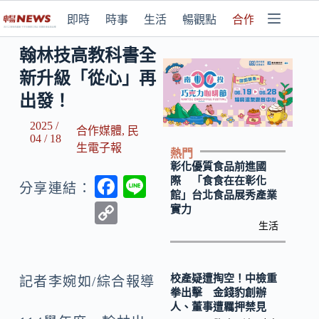
即時
時事
生活
暢觀點
合作媒體
翰林技高教科書全
新升級「從心」再
出發！
2025 /
合作媒體
,
民
04 / 18
生電子報
熱門
彰化優質食品前進國
F
Li
際 「食食在在彰化
分享連結：
館」台北食品展秀產業
ac
n
C
實力
e
e
生活
o
b
p
o
y
校產疑遭掏空！中檢重
記者李婉如/綜合報導
拳出擊 金錢豹創辦
o
Li
人、董事遭羈押禁見