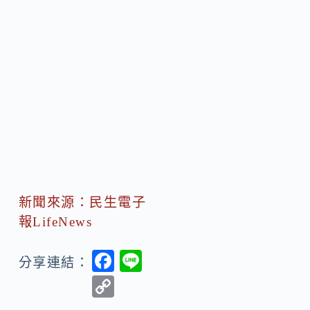
新聞來源：民生電子
報LifeNews
F
Li
分享連結：
ac
n
C
e
e
o