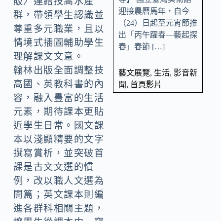
販〉連結技高水產
迎接農曆馬年，自今
群，帶領學生認識並
（24）日起至元宵節推
尊重多元職業，且以
出「丙午躍春—藝起探
情境式插圖輔助學生
春」春節 […]
理解課文文意。
翰林出版全面調整技
藝文展覽
,
生活
,
影音新
高國、英教科書的內
聞
,
首頁影片
容，融入豐富的生活
元素，期待課本更貼
近學生日常。國文課
本以淺顯精要的文字
撰寫賞析，並突破首
課是古文文選的慣
例，改以職人文選為
開篇；英文課本則編
進各群科相關主題，