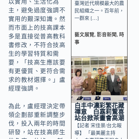
以實用、生活化為
臺灣近代規模最大的農
主，避免過度強調不
民組織之一。百年前，
一群來 […]
實用的艱深知識。然
而市面上的技高課本
藝文展覽
,
影音新聞
,
時
多是直接從普高教科
事
書修改，不符合技高
生的學習特質和需
要，「技高生應該要
有更優質、更符合需
求的教材選擇。」盧
經理強調。
白丰中濃彩繁花藏
為此，盧經理決定帶
禪意 白嘉莉驚喜
領企劃部重新調整步
站台掀茶畫會高潮
伐，投入兩年的時間
【記者 宋佳景/台北報
研發，站在技高師生
導】 「最美麗主持