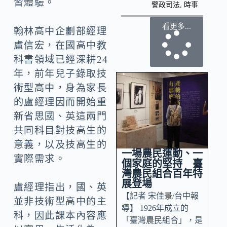
習體驗。
警政司法
,
時事
看更多...
翰林高中企劃部經理
盧信宏，在國高中教
科書領域已經深耕24
年，前年兒子錄取技
術型高中，身為家長
的盧經理因而開始重
新省思國、英這兩門
共同科目對技高生的
意義，以及技高生的
一場農民運動、一
實際需求。
個家庭的堅持 臺
灣農民組合百年特
展登場
盧經理指出，國、英
【記者 宋佳景/台中報
並非技術型高中的主
導】 1926年成立的
科，因此課本內容應
「臺灣農民組合」，是