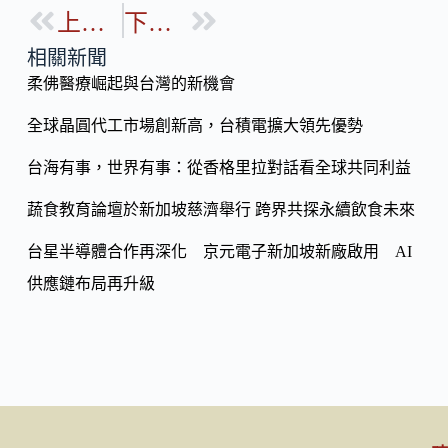
b
上一篇
下一篇
p
o
y
相關新聞
o
柔佛醫療崛起與台灣的新機會
Li
k
n
全球晶圓代工市場創新高，台積電擴大領先優勢
k
台海有事，世界有事：從香格里拉對話看全球共同利益
蔬食教育論壇於新加坡慈濟舉行 跨界共探永續飲食未來
台星半導體合作再深化 京元電子新加坡新廠啟用 AI
供應鏈布局再升級