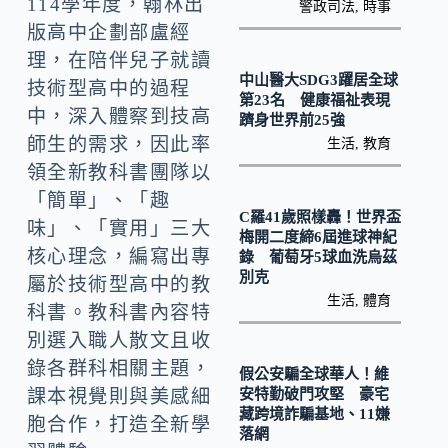
k
n
114學年度，翰林出
警政司法
,
時事
版高中企劃部盧經
k
理，在陪伴兒子就讀
中山醫大SDG3躍居全球
技術型高中的過程
第23名 健康福祉表現
中，深入體察到技高
躋身世界前25強
師生的需求，因此率
生活
,
教育
領全新教科書團隊以
「簡單」、「趣
C羅41歲照樣轟！世界盃
味」、「實用」三大
梅開二度締6屆進球神紀
核心理念，編寫出專
錄 葡萄牙5球血洗烏茲
別克
屬於技術型高中的教
生活
,
體育
科書。教科書內容特
別選入職人散文且收
錄各群科相關主題，
假公安騙全球華人！維
安特勤破門攻堅 豪宅
課本視覺則與美感細
藏跨境詐騙基地、11嫌
胞合作，打造全新學
落網