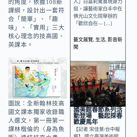
人」白嘉莉驚喜現身力
的角度，依據108新
挺，讓藝術家白丰中在
課綱，設計出一套符
佛光山文化院舉辦的
合「簡單」、「趣
「歡欣自在— […]
味」、「實用」三大
核心理念的技高國、
藝文展覽
,
生活
,
影音新
英課本。
聞
圖說：全新翰林技高
國美館春節系列活
國文課本獨家收錄職
動登場 藝起探春
人選文，第一冊第一
歡慶馬年
課林楷倫的〈身為魚
【記者 宋佳景/台中報
導】 國立臺灣美術館