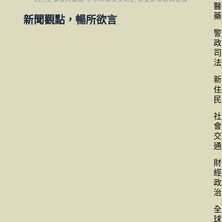
醫
藥
新聞觀點，暢所欲言
警
政
司
法
新
住
民
社
會
交
通
財
經
政
治
全
球