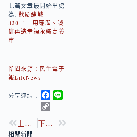
此篇文章最開始出處
為:
歡慶建城
320+1 用廉潔、誠
信再造幸福永續嘉義
市
新聞來源：民生電子
報LifeNews
F
Li
分享連結：
ac
n
C
e
e
o
b
上一篇
下一篇
p
o
y
相關新聞