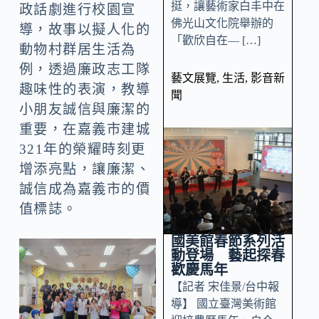
挺，讓藝術家白丰中在
政話劇進行校園宣
佛光山文化院舉辦的
導，故事以擬人化的
「歡欣自在— […]
動物村群居生活為
例，透過廉政志工隊
藝文展覽
,
生活
,
影音新
趣味性的表演，教導
聞
小朋友誠信與廉潔的
重要，在嘉義市建城
321年的榮耀時刻更
增添亮點，讓廉潔、
誠信成為嘉義市的價
值標誌。
國美館春節系列活
動登場 藝起探春
歡慶馬年
【記者 宋佳景/台中報
導】 國立臺灣美術館