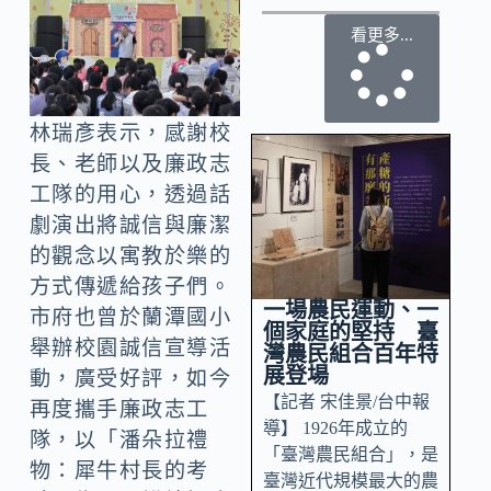
看更多...
林瑞彥表示，感謝校
長、老師以及廉政志
工隊的用心，透過話
劇演出將誠信與廉潔
的觀念以寓教於樂的
方式傳遞給孩子們。
一場農民運動、一
市府也曾於蘭潭國小
個家庭的堅持 臺
舉辦校園誠信宣導活
灣農民組合百年特
展登場
動，廣受好評，如今
【記者 宋佳景/台中報
再度攜手廉政志工
導】 1926年成立的
隊，以「潘朵拉禮
「臺灣農民組合」，是
物：犀牛村長的考
臺灣近代規模最大的農