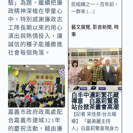
驗」為題，繼續把廉
民組織之一。百年前，
政精神深植在學童心
一群來 […]
中。特別感謝廉政志
藝文展覽
,
影音新聞
,
時
工隊長期以來的用心
事
演出與熱情投入，讓
誠信的種子能播撒進
社會每個角落。
白丰中濃彩繁花藏
禪意 白嘉莉驚喜
站台掀茶畫會高潮
嘉義市政府政風處配
【記者 宋佳景/台北報
合嘉義市建城321年
導】 「最美麗主持
的慶祝活動，藉由廉
人」白嘉莉驚喜現身力