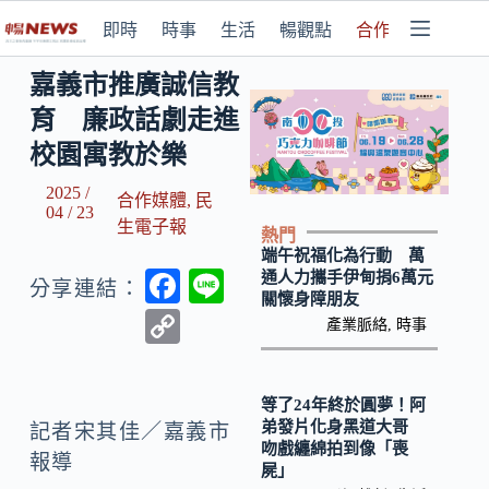
即時
時事
生活
暢觀點
合作媒體
嘉義市推廣誠信教
育 廉政話劇走進
校園寓教於樂
2025 /
合作媒體
,
民
04 / 23
生電子報
熱門
端午祝福化為行動 萬
F
Li
通人力攜手伊甸捐6萬元
分享連結：
關懷身障朋友
ac
n
C
產業脈絡
,
時事
e
e
o
b
p
等了24年終於圓夢！阿
o
y
弟發片化身黑道大哥
記者宋其佳／嘉義市
吻戲纏綿拍到像「喪
o
Li
報導
屍」