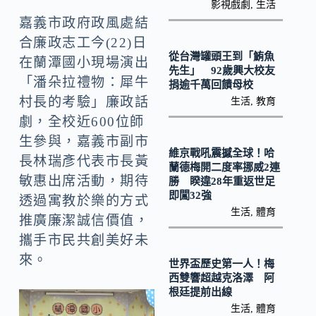
k
n
影視戲劇
,
生活
嘉義市政府政風處結
k
合廉政志工今(22)日
從台灣罐頭王到「鮪魚
在蘭潭國小現場演出
先生」 92歲興大校友
「潘朵拉禮物：犀牛
捐逾千萬回饋母校
村長的考驗」廉政話
生活
,
教育
劇，全校近600位師
生參與，嘉義市副市
維京戰吼震撼全球！哈
長林瑞彥代表市長黃
蘭德梅開二度率挪威2連
敏惠出席活動，期待
勝 睽違28年重返世足
即闖32強
透過寓教於樂的方式
生活
,
體育
推廣廉潔誠信價值，
攜手市民共創美好未
來。
世界盃歷史第一人！梅
西雙響超越克洛澤 阿
根廷提前出線
生活
,
體育