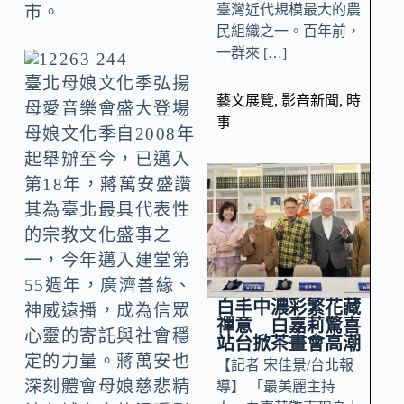
臺灣近代規模最大的農
市。
民組織之一。百年前，
一群來 […]
臺北母娘文化季弘揚
藝文展覽
,
影音新聞
,
時
母愛音樂會盛大登場
事
母娘文化季自2008年
起舉辦至今，已邁入
第18年，蔣萬安盛讚
其為臺北最具代表性
的宗教文化盛事之
一，今年邁入建堂第
55週年，廣濟善緣、
白丰中濃彩繁花藏
神威遠播，成為信眾
禪意 白嘉莉驚喜
心靈的寄託與社會穩
站台掀茶畫會高潮
定的力量。蔣萬安也
【記者 宋佳景/台北報
深刻體會母娘慈悲精
導】 「最美麗主持