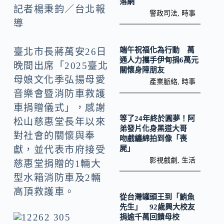
o
y
落網
記者楊秉鈞／台北報
警政司法
,
時事
o
Li
導
k
n
k
端午祝福化為行動 萬
臺北市長蔣萬安26日
通人力攜手伊甸捐6萬元
晚間出席「2025臺北
關懷身障朋友
母娘文化季弘揚母愛
產業脈絡
,
時事
音樂會暨消防車救護
車捐贈儀式」，感謝
等了24年終於圓夢！阿
松山慈惠堂長年以來
弟發片化身黑道大哥
對社會的關懷與奉
吻戲纏綿拍到像「喪
屍」
獻，並代表市府接受
影視戲劇
,
生活
慈惠堂捐贈的1輛大
型水箱消防車及2輛
高頂救護車。
從台灣罐頭王到「鮪魚
先生」 92歲興大校友
捐逾千萬回饋母校