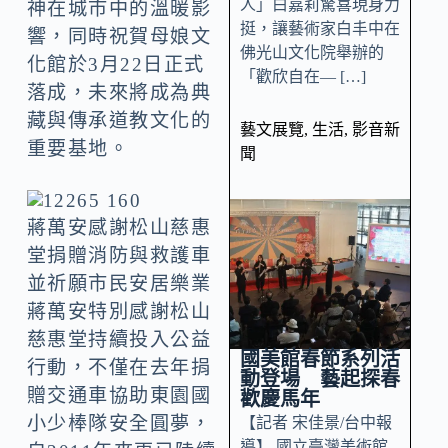
人」白嘉莉驚喜現身力
神在城市中的溫暖影
挺，讓藝術家白丰中在
響，同時祝賀母娘文
佛光山文化院舉辦的
化館於3月22日正式
「歡欣自在— […]
落成，未來將成為典
藏與傳承道教文化的
藝文展覽
,
生活
,
影音新
重要基地。
聞
蔣萬安感謝松山慈惠
堂捐贈消防與救護車
並祈願市民安居樂業
蔣萬安特別感謝松山
慈惠堂持續投入公益
國美館春節系列活
行動，不僅在去年捐
動登場 藝起探春
贈交通車協助東園國
歡慶馬年
小少棒隊安全圓夢，
【記者 宋佳景/台中報
導】 國立臺灣美術館