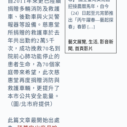
自2011年來更已陸續
迎接農曆馬年，自今
捐贈多輛消防及救護
（24）日起至元宵節推
車、後勤車與火災警
出「丙午躍春—藝起探
報器等設備。慈惠堂
春」春節 […]
所捐贈的救護車於去
年共出勤約2萬5千
藝文展覽
,
生活
,
影音新
次，成功挽救70名到
聞
,
首頁影片
院前心肺功能停止的
患者生命，為70個家
庭帶來希望，此次慈
惠堂再度捐贈消防與
救護車輛，更提升了
本市公共安全能量。
（圖/北市府提供）
此篇文章最開始出處