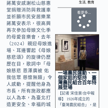
生活
,
教育
蔣萬安感謝松山慈惠
堂捐贈消防與救護車
看更多...
並祈願市民安居樂業
蔣萬安表示，很高興
再次參加母娘文化季
的母愛音樂會，去年
（2024）親迎母娘進
場、耳邊響起《母娘
慈悲頌》的旋律仍歷
歷在目，歌詞中「母
娘慈悲 恩澤廣被 佑
一場農民運動、一
我信眾 慈懷無類」令
個家庭的堅持 臺
灣農民組合百年特
人感動，提醒他身為
展登場
市長，所有施政都應
【記者 宋佳景/台中報
以人為本，為臺北打
導】 1926年成立的
造更安全、幸福的城
「臺灣農民組合」，是