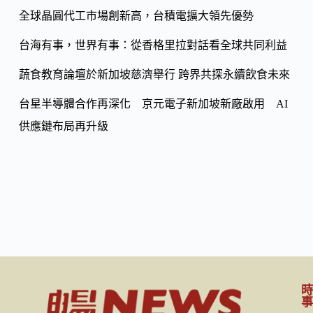
k
n
全球晶圓代工市場創新高，台積電擴大領先優勢
k
台海有事，世界有事：從香格里拉對話看全球共同利益
蔬食教育論壇於新加坡慈濟舉行 跨界共探永續飲食未來
台星半導體合作再深化 京元電子新加坡新廠啟用 AI
供應鏈布局再升級