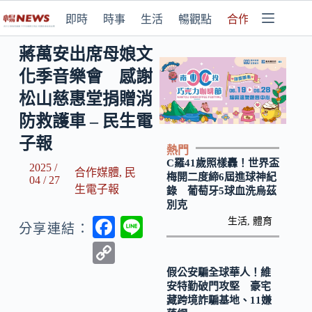
即時
時事
生活
暢觀點
合作媒體
蔣萬安出席母娘文
化季音樂會 感謝
松山慈惠堂捐贈消
防救護車 – 民生電
子報
熱門
C羅41歲照樣轟！世界盃
2025 /
合作媒體
,
民
梅開二度締6屆進球神紀
04 / 27
生電子報
錄 葡萄牙5球血洗烏茲
別克
F
Li
生活
,
體育
分享連結：
ac
n
C
e
e
o
假公安騙全球華人！維
安特勤破門攻堅 豪宅
b
p
藏跨境詐騙基地、11嫌