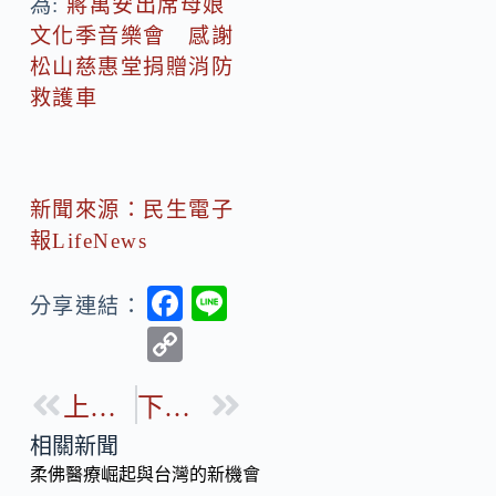
為:
蔣萬安出席母娘
文化季音樂會 感謝
松山慈惠堂捐贈消防
救護車
新聞來源：民生電子
報LifeNews
F
Li
分享連結：
ac
n
C
e
e
o
b
上一篇
下一篇
p
o
y
相關新聞
o
柔佛醫療崛起與台灣的新機會
Li