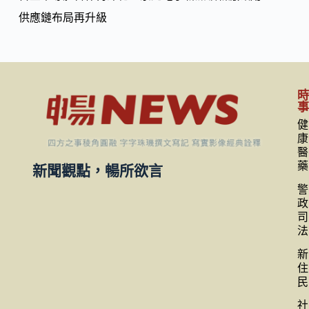
供應鏈布局再升級
健
康
醫
藥
新聞觀點，暢所欲言
警
政
司
法
新
住
民
社