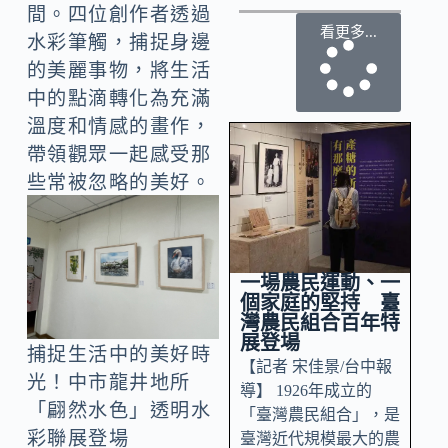
間。四位創作者透過
看更多...
水彩筆觸，捕捉身邊
的美麗事物，將生活
中的點滴轉化為充滿
溫度和情感的畫作，
帶領觀眾一起感受那
些常被忽略的美好。
一場農民運動、一
個家庭的堅持 臺
灣農民組合百年特
展登場
捕捉生活中的美好時
【記者 宋佳景/台中報
光！中市龍井地所
導】 1926年成立的
「翩然水色」透明水
「臺灣農民組合」，是
彩聯展登場
臺灣近代規模最大的農