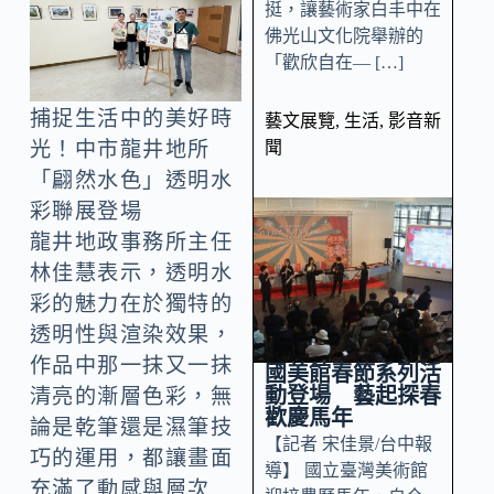
挺，讓藝術家白丰中在
佛光山文化院舉辦的
「歡欣自在— […]
捕捉生活中的美好時
藝文展覽
,
生活
,
影音新
聞
光！中市龍井地所
「翩然水色」透明水
彩聯展登場
龍井地政事務所主任
林佳慧表示，透明水
彩的魅力在於獨特的
透明性與渲染效果，
作品中那一抹又一抹
國美館春節系列活
動登場 藝起探春
清亮的漸層色彩，無
歡慶馬年
論是乾筆還是濕筆技
【記者 宋佳景/台中報
巧的運用，都讓畫面
導】 國立臺灣美術館
充滿了動感與層次