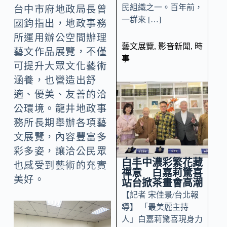
民組織之一。百年前，
台中市府地政局長曾
一群來 […]
國鈞指出，地政事務
所運用辦公空間辦理
藝文展覽
,
影音新聞
,
時
藝文作品展覽，不僅
事
可提升大眾文化藝術
涵養，也營造出舒
適、優美、友善的洽
公環境。龍井地政事
務所長期舉辦各項藝
文展覽，內容豐富多
彩多姿，讓洽公民眾
白丰中濃彩繁花藏
也感受到藝術的充實
禪意 白嘉莉驚喜
美好。
站台掀茶畫會高潮
【記者 宋佳景/台北報
導】 「最美麗主持
人」白嘉莉驚喜現身力