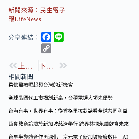
新聞來源：民生電子
報LifeNews
F
Li
分享連結：
ac
n
C
e
e
o
b
上一篇
下一篇
p
o
y
相關新聞
o
柔佛醫療崛起與台灣的新機會
Li
k
n
全球晶圓代工市場創新高，台積電擴大領先優勢
k
台海有事，世界有事：從香格里拉對話看全球共同利益
蔬食教育論壇於新加坡慈濟舉行 跨界共探永續飲食未來
台星半導體合作再深化 京元電子新加坡新廠啟用 AI