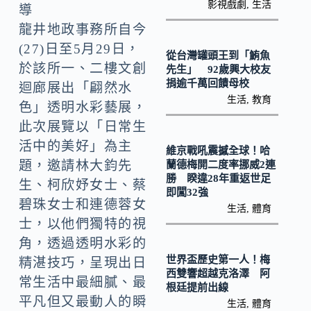
o
Li
影視戲劇
,
生活
導
k
n
龍井地政事務所自今
k
(27)日至5月29日，
從台灣罐頭王到「鮪魚
於該所一、二樓文創
先生」 92歲興大校友
捐逾千萬回饋母校
迴廊展出「翩然水
生活
,
教育
色」透明水彩藝展，
此次展覽以「日常生
活中的美好」為主
維京戰吼震撼全球！哈
題，邀請林大鈞先
蘭德梅開二度率挪威2連
勝 睽違28年重返世足
生、柯欣妤女士、蔡
即闖32強
碧珠女士和連德蓉女
生活
,
體育
士，以他們獨特的視
角，透過透明水彩的
世界盃歷史第一人！梅
精湛技巧，呈現出日
西雙響超越克洛澤 阿
常生活中最細膩、最
根廷提前出線
平凡但又最動人的瞬
生活
,
體育