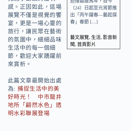
迎接農曆馬年，自今
感。正因如此，這場
（24）日起至元宵節推
展覽不僅是視覺的饗
出「丙午躍春—藝起探
春」春節 […]
宴，更是一場心靈的
旅行，讓民眾在藝術
藝文展覽
,
生活
,
影音新
的氛圍中，細細品味
聞
,
首頁影片
生活中的每一個細
節，歡迎大家踴躍前
來賞析。
此篇文章最開始出處
為:
捕捉生活中的美
好時光！ 中市龍井
地所「翩然水色」透
明水彩聯展登場