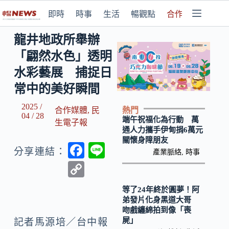
即時
時事
生活
暢觀點
合作媒體
龍井地政所舉辦
「翩然水色」透明
水彩藝展 捕捉日
常中的美好瞬間
2025 /
熱門
合作媒體
,
民
04 / 28
端午祝福化為行動 萬
生電子報
通人力攜手伊甸捐6萬元
關懷身障朋友
F
Li
分享連結：
產業脈絡
,
時事
ac
n
C
e
e
o
等了24年終於圓夢！阿
b
p
弟發片化身黑道大哥
吻戲纏綿拍到像「喪
o
y
屍」
記者馬源培／台中報