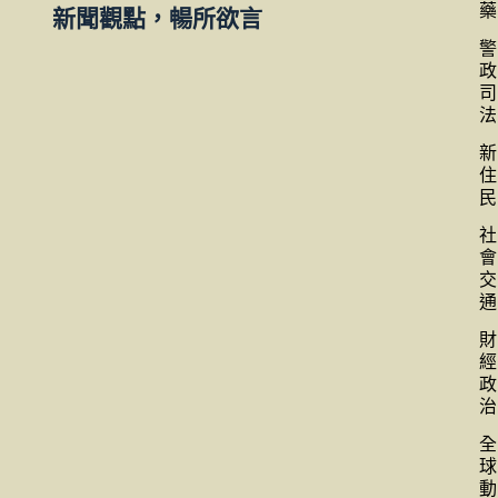
藥
新聞觀點，暢所欲言
警
政
司
法
新
住
民
社
會
交
通
財
經
政
治
全
球
動