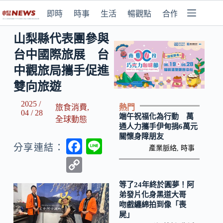
即時
時事
生活
暢觀點
合作媒體
山梨縣代表團參與
台中國際旅展 台
中觀旅局攜手促進
雙向旅遊
2025 /
熱門
旅食消費
,
04 / 28
端午祝福化為行動 萬
全球動態
通人力攜手伊甸捐6萬元
關懷身障朋友
F
Li
分享連結：
產業脈絡
,
時事
ac
n
C
e
e
o
等了24年終於圓夢！阿
b
p
弟發片化身黑道大哥
吻戲纏綿拍到像「喪
o
y
屍」