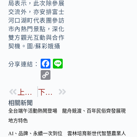
局表示，此次除參展
交流外，亦安排富士
河口湖町代表團參訪
市內熱門景點，深化
雙方觀光互動與合作
契機。圖/蘇彩娥攝
F
Li
分享連結：
ac
n
C
e
e
o
b
上一篇
下一篇
p
o
y
相關新聞
o
全台端午活動熱鬧登場 龍舟競渡、百年民俗齊發展現
Li
k
地方特色
n
k
AI、品牌、永續一次到位 雲林培育新世代智慧農業人