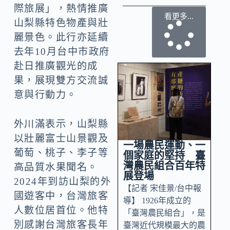
際旅展」，熱情推廣
看更多...
山梨縣特色物產與壯
麗景色。此行亦延續
去年10月台中市政府
赴日推廣觀光的成
果，展現雙方交流誠
意與行動力。
外川滿表示，山梨縣
以壯麗富士山景觀及
一場農民運動、一
葡萄、桃子、李子等
個家庭的堅持 臺
灣農民組合百年特
高品質水果聞名。
展登場
2024年到訪山梨的外
【記者 宋佳景/台中報
國遊客中，台灣旅客
導】 1926年成立的
人數位居首位。他特
「臺灣農民組合」，是
別感謝台灣旅客長年
臺灣近代規模最大的農