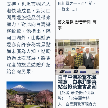
民組織之一。百年前，
支持，也坦言觀光人
一群來 […]
潮快速成長，對河口
湖周邊旅遊品質帶來
藝文展覽
,
影音新聞
,
時
壓力，對此向台灣遊
事
客致歉。他指出，除
河口湖外，山梨縣周
邊亦有許多秘境景點
尚未廣為人知，期盼
透過此次旅展，將更
深度的旅遊體驗介紹
給台灣民眾。
白丰中濃彩繁花藏
禪意 白嘉莉驚喜
站台掀茶畫會高潮
【記者 宋佳景/台北報
導】 「最美麗主持
人」白嘉莉驚喜現身力