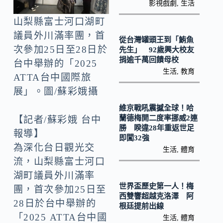
o
Li
影視戲劇
,
生活
k
n
山梨縣富士河口湖町
k
議員外川滿率團，首
從台灣罐頭王到「鮪魚
次參加25日至28日於
先生」 92歲興大校友
捐逾千萬回饋母校
台中舉辦的「2025
生活
,
教育
ATTA台中國際旅
展」。圖/蘇彩娥攝
維京戰吼震撼全球！哈
蘭德梅開二度率挪威2連
【記者/蘇彩娥 台中
勝 睽違28年重返世足
報導】
即闖32強
為深化台日觀光交
生活
,
體育
流，山梨縣富士河口
湖町議員外川滿率
世界盃歷史第一人！梅
團，首次參加25日至
西雙響超越克洛澤 阿
28日於台中舉辦的
根廷提前出線
「2025 ATTA台中國
生活
,
體育