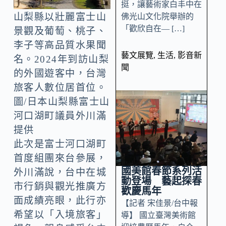
挺，讓藝術家白丰中在
山梨縣以壯麗富士山
佛光山文化院舉辦的
「歡欣自在— […]
景觀及葡萄、桃子、
李子等高品質水果聞
藝文展覽
,
生活
,
影音新
名。2024年到訪山梨
聞
的外國遊客中，台灣
旅客人數位居首位。
圖/日本山梨縣富士山
河口湖町議員外川滿
提供
此次是富士河口湖町
首度組團來台參展，
國美館春節系列活
外川滿說，台中在城
動登場 藝起探春
市行銷與觀光推廣方
歡慶馬年
面成績亮眼，此行亦
【記者 宋佳景/台中報
希望以「入境旅客」
導】 國立臺灣美術館