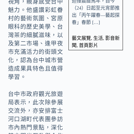
迎接農曆馬年，自今
視角，親身感受台中
（24）日起至元宵節推
魅力。他盛讚彩虹眷
出「丙午躍春—藝起探
村的藝術氛圍、宮原
春」春節 […]
眼科的歷史美學、台
灣茶的細膩滋味，以
藝文展覽
,
生活
,
影音新
及第二市場、逢甲夜
聞
,
首頁影片
市充滿活力的街頭文
化，認為台中城市營
造成果具特色且值得
學習。
台中市政府觀光旅遊
局表示，此次除參展
交流外，亦安排富士
河口湖町代表團參訪
市內熱門景點，深化