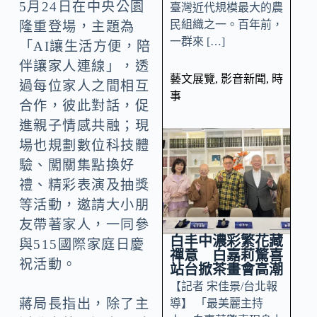
5月24日在中央公園
臺灣近代規模最大的農
民組織之一。百年前，
隆重登場，主題為
一群來 […]
「AI讓生活方便，陪
伴讓家人連線」，透
藝文展覽
,
影音新聞
,
時
過每位家人之間相互
事
合作，彼此對話，促
進親子情感共融；現
場也規劃數位科技體
驗、闖關集點換好
禮、精彩表演及抽獎
等活動，邀請大小朋
友帶著家人，一同參
白丰中濃彩繁花藏
與515國際家庭日慶
禪意 白嘉莉驚喜
祝活動。
站台掀茶畫會高潮
【記者 宋佳景/台北報
蔣局長指出，除了主
導】 「最美麗主持