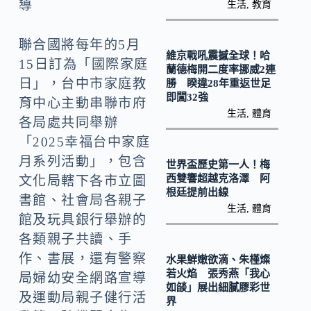
o
Li
導
生活
,
教育
k
n
聯合國將每年的5月
k
維京戰吼震撼全球！哈
15日訂為「國際家庭
蘭德梅開二度率挪威2連
日」，台中市家庭教
勝 睽違28年重返世足
即闖32強
育中心主動串聯市府
生活
,
體育
各局處共同舉辦
「2025幸福台中家庭
月系列活動」，包含
世界盃歷史第一人！梅
西雙響超越克洛澤 阿
文化局轄下各市立圖
根廷提前出線
書館、社會局各親子
生活
,
體育
館及玩具銀行舉辦的
各類親子共讀、手
作、書展，還有警察
水果鮮嫩欲滴、朱槿燦
若火焰 張秀燕「我心
局婦幼安全網路宣導
如燄」展出細膩膠彩世
及運動局親子健行活
界