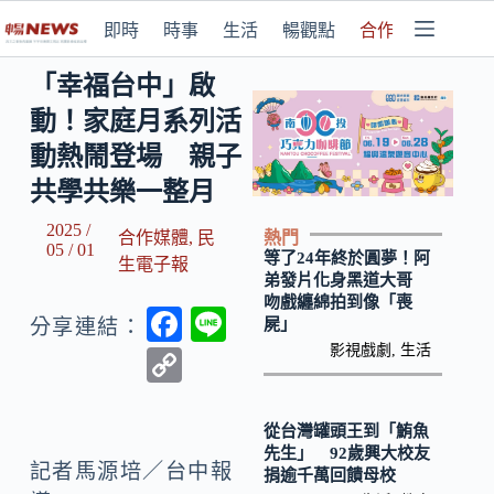
即時
時事
生活
暢觀點
合作媒體
「幸福台中」啟
動！家庭月系列活
動熱鬧登場 親子
共學共樂一整月
2025 /
熱門
合作媒體
,
民
05 / 01
等了24年終於圓夢！阿
生電子報
弟發片化身黑道大哥
吻戲纏綿拍到像「喪
F
Li
屍」
分享連結：
ac
n
影視戲劇
,
生活
C
e
e
o
b
p
從台灣罐頭王到「鮪魚
先生」 92歲興大校友
o
y
記者馬源培／台中報
捐逾千萬回饋母校