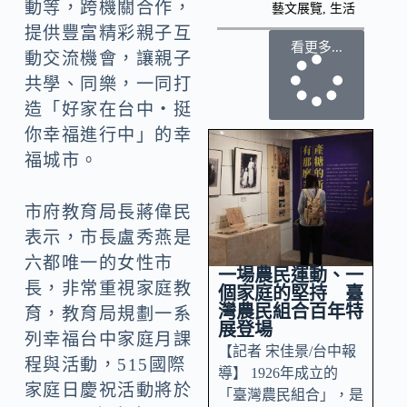
動等，跨機關合作，
藝文展覽
,
生活
提供豐富精彩親子互
看更多...
動交流機會，讓親子
共學、同樂，一同打
造「好家在台中‧挺
你幸福進行中」的幸
福城市。
市府教育局長蔣偉民
表示，市長盧秀燕是
六都唯一的女性市
一場農民運動、一
長，非常重視家庭教
個家庭的堅持 臺
灣農民組合百年特
育，教育局規劃一系
展登場
列幸福台中家庭月課
【記者 宋佳景/台中報
程與活動，515國際
導】 1926年成立的
家庭日慶祝活動將於
「臺灣農民組合」，是