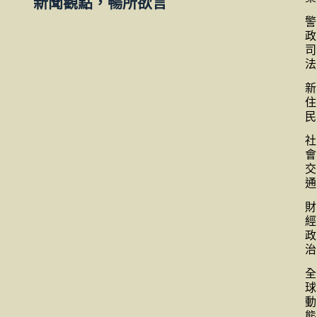
新聞觀點，暢所欲言
警
政
司
法
新
住
民
社
會
交
通
財
經
政
治
全
球
動
態