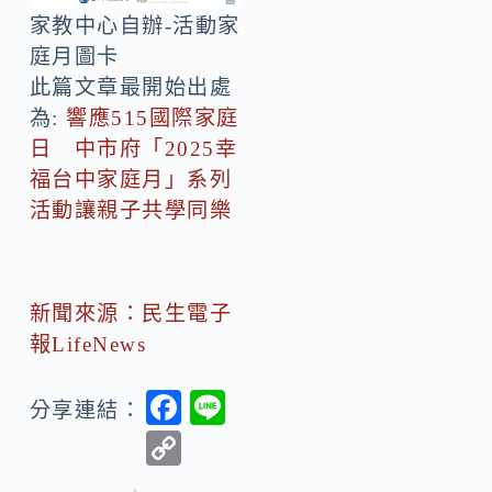
家教中心自辦-活動家
庭月圖卡
此篇文章最開始出處
為:
響應515國際家庭
日 中市府「2025幸
福台中家庭月」系列
活動讓親子共學同樂
新聞來源：民生電子
報LifeNews
F
Li
分享連結：
ac
n
C
e
e
o