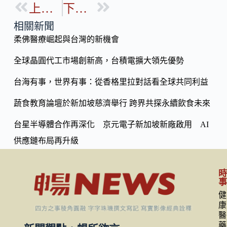
b
上一篇
下一篇
p
o
y
相關新聞
o
柔佛醫療崛起與台灣的新機會
Li
k
n
全球晶圓代工市場創新高，台積電擴大領先優勢
k
台海有事，世界有事：從香格里拉對話看全球共同利益
蔬食教育論壇於新加坡慈濟舉行 跨界共探永續飲食未來
台星半導體合作再深化 京元電子新加坡新廠啟用 AI
供應鏈布局再升級
健
康
醫
藥