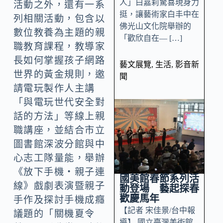
人」白嘉莉驚喜現身力
活動之外，還有一系
挺，讓藝術家白丰中在
列相關活動，包含以
佛光山文化院舉辦的
數位教養為主題的親
「歡欣自在— […]
職教育課程，教導家
長如何掌握孩子網路
藝文展覽
,
生活
,
影音新
世界的黃金規則，邀
聞
請電玩製作人主講
「與電玩世代安全對
話的方法」等線上親
職講座，並結合市立
圖書館深波分館與中
心志工隊量能，舉辦
《放下手機‧親子連
國美館春節系列活
線》戲劇表演暨親子
動登場 藝起探春
歡慶馬年
手作及探討手機成癮
【記者 宋佳景/台中報
議題的「關機夏令
導】 國立臺灣美術館