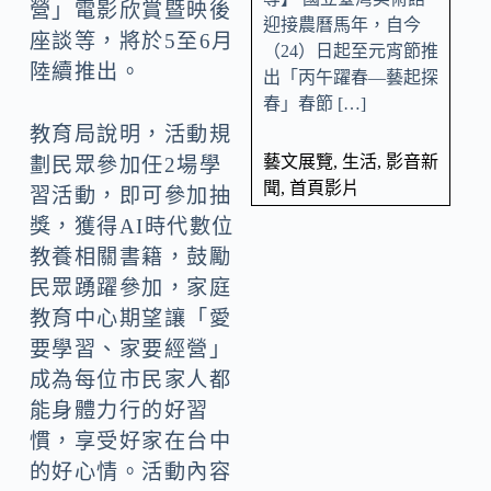
營」電影欣賞暨映後
迎接農曆馬年，自今
座談等，將於5至6月
（24）日起至元宵節推
陸續推出。
出「丙午躍春—藝起探
春」春節 […]
教育局說明，活動規
藝文展覽
,
生活
,
影音新
劃民眾參加任2場學
聞
,
首頁影片
習活動，即可參加抽
獎，獲得AI時代數位
教養相關書籍，鼓勵
民眾踴躍參加，家庭
教育中心期望讓「愛
要學習、家要經營」
成為每位市民家人都
能身體力行的好習
慣，享受好家在台中
的好心情。活動內容