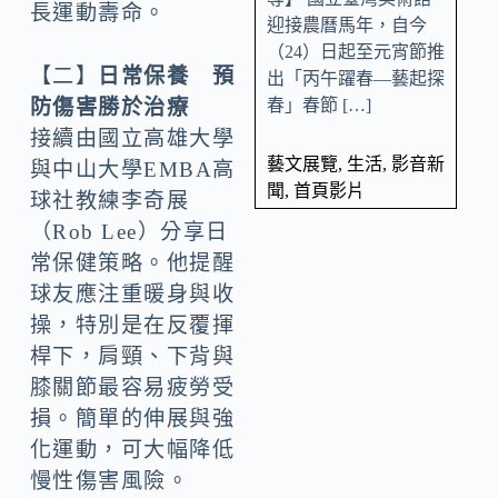
長運動壽命。
迎接農曆馬年，自今
（24）日起至元宵節推
【二】
日常保養 預
出「丙午躍春—藝起探
春」春節 […]
防傷害勝於治療
接續由國立高雄大學
藝文展覽
,
生活
,
影音新
與中山大學EMBA高
聞
,
首頁影片
球社教練李奇展
（Rob Lee）分享日
常保健策略。他提醒
球友應注重暖身與收
操，特別是在反覆揮
桿下，肩頸、下背與
膝關節最容易疲勞受
損。簡單的伸展與強
化運動，可大幅降低
慢性傷害風險。