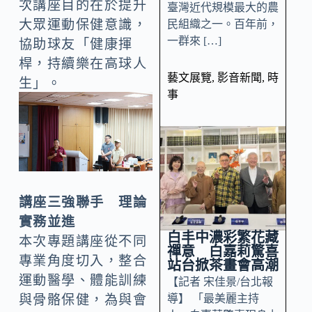
次講座目的在於提升
臺灣近代規模最大的農
大眾運動保健意識，
民組織之一。百年前，
一群來 […]
協助球友「健康揮
桿，持續樂在高球人
藝文展覽
,
影音新聞
,
時
生」。
事
講座三強聯手 理論
實務並進
白丰中濃彩繁花藏
本次專題講座從不同
禪意 白嘉莉驚喜
專業角度切入，整合
站台掀茶畫會高潮
運動醫學、體能訓練
【記者 宋佳景/台北報
導】 「最美麗主持
與骨骼保健，為與會