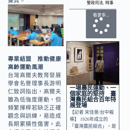
兼具。
警政司法
,
時事
看更多...
專業結盟 推動健康
高齡運動風潮
台灣高爾夫教育發展
學會名譽理事長游明
一場農民運動、一
仁致詞指出，高爾夫
個家庭的堅持 臺
灣農民組合百年特
雖為低強度運動，但
展登場
頻繁揮桿若缺乏正確
【記者 宋佳景/台中報
觀念與訓練，易造成
導】 1926年成立的
長期累積性傷害。此
「臺灣農民組合」，是