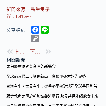
新聞來源：民生電子
報LifeNews
F
Li
分享連結：
ac
n
C
e
e
o
b
上一篇
下一篇
p
o
y
相關新聞
o
柔佛醫療崛起與台灣的新機會
Li
k
n
全球晶圓代工市場創新高，台積電擴大領先優勢
k
台海有事，世界有事：從香格里拉對話看全球共同利益
蔬食教育論壇於新加坡慈濟舉行 跨界共探永續飲食未來