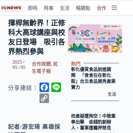
即時
時事
生活
暢觀點
合作媒體
揮桿無齡界！正修
科大高球講座與校
友日登場 吸引各
界熱烈參與
2025 /
熱門
合作媒體
,
民
05 / 05
彰化優質食品前進國
生電子報
際 「食食在在彰化
館」台北食品展秀產業
F
Li
實力
分享連結：
ac
n
生活
C
e
e
o
b
p
校產疑遭掏空！中檢重
拳出擊 金錢豹創辦
o
y
記者/
游宏琦
高雄採
人、董事遭羈押禁見