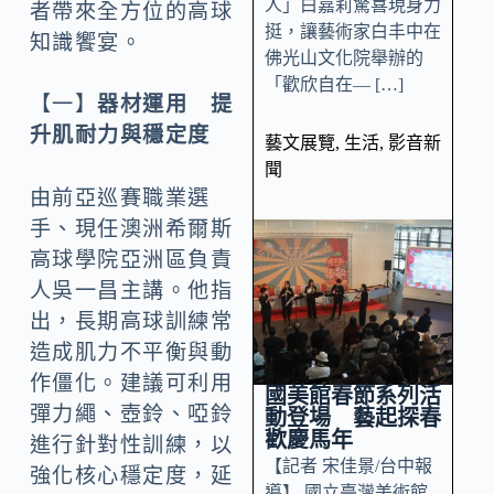
人」白嘉莉驚喜現身力
者帶來全方位的高球
挺，讓藝術家白丰中在
知識饗宴。
佛光山文化院舉辦的
「歡欣自在— […]
【一】
器材運用 提
升肌耐力與穩定度
藝文展覽
,
生活
,
影音新
聞
由前亞巡賽職業選
手、現任澳洲希爾斯
高球學院亞洲區負責
人吳一昌主講。他指
出，長期高球訓練常
造成肌力不平衡與動
作僵化。建議可利用
國美館春節系列活
彈力繩、壺鈴、啞鈴
動登場 藝起探春
歡慶馬年
進行針對性訓練，以
【記者 宋佳景/台中報
強化核心穩定度，延
導】 國立臺灣美術館