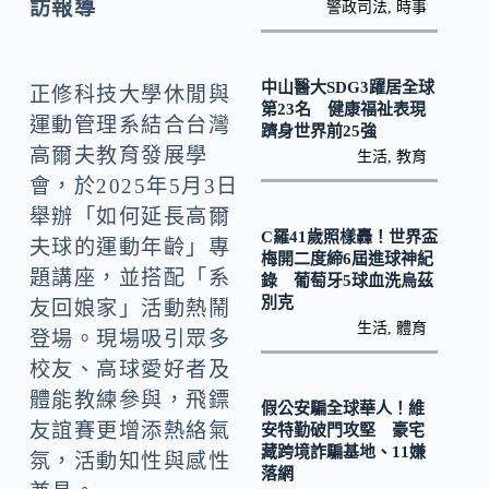
o
Li
訪報導
警政司法
,
時事
k
n
k
中山醫大SDG3躍居全球
正修科技大學休閒與
第23名 健康福祉表現
運動管理系結合台灣
躋身世界前25強
高爾夫教育發展學
生活
,
教育
會，於2025年5月3日
舉辦「如何延長高爾
C羅41歲照樣轟！世界盃
夫球的運動年齡」專
梅開二度締6屆進球神紀
題講座，並搭配「系
錄 葡萄牙5球血洗烏茲
別克
友回娘家」活動熱鬧
生活
,
體育
登場。現場吸引眾多
校友、高球愛好者及
體能教練參與，飛鏢
假公安騙全球華人！維
友誼賽更增添熱絡氣
安特勤破門攻堅 豪宅
藏跨境詐騙基地、11嫌
氛，活動知性與感性
落網