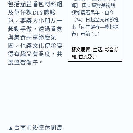
包括茄芷香包材料組
導】 國立臺灣美術館
及草仔粿DIY體驗
迎接農曆馬年，自今
（24）日起至元宵節推
包，要讓大小朋友一
出「丙午躍春—藝起探
起動手做，透過香氛
春」春節 […]
與美食共享節慶氛
圍，也讓文化傳承變
藝文展覽
,
生活
,
影音新
得有趣又有溫度，共
聞
,
首頁影片
度溫馨端午。