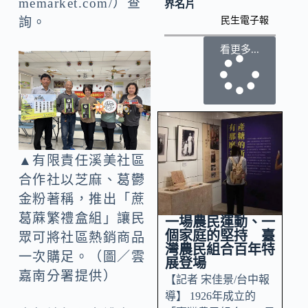
memarket.com/）查
界名片
民生電子報
詢。
看更多...
▲有限責任溪美社區
合作社以芝麻、葛鬱
金粉著稱，推出「蔗
葛蔴繁禮盒組」讓民
一場農民運動、一
個家庭的堅持 臺
眾可將社區熱銷商品
灣農民組合百年特
一次購足。（圖／雲
展登場
嘉南分署提供）
【記者 宋佳景/台中報
導】 1926年成立的