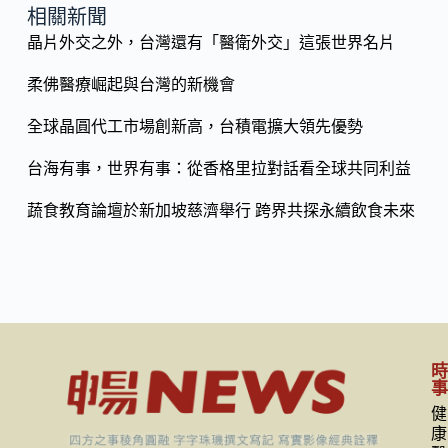
e
e
o
b
上一篇
下一篇
p
o
y
相關新聞
o
晶片外交之外，台灣還有「醫衛外交」這張世界名片
Li
k
n
柔佛醫療崛起與台灣的新機會
k
全球晶圓代工市場創新高，台積電擴大領先優勢
台海有事，世界有事：從香格里拉對話看全球共同利益
蔬食教育論壇於新加坡慈濟舉行 跨界共探永續飲食未來
健
康