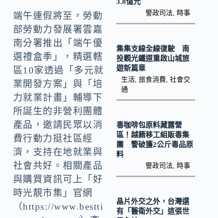
k
n
3.8億元
警政司法
,
時事
端午連假將至，勞動
k
部勞動力發展署雲嘉
南分署推出「端午優
集集支線全線復駛 南
選禮盒季」，精選轄
投觀光鐵道重啟山城旅
遊新篇章
區10家透過「多元就
生活
,
旅食消費
,
社會交
業開發方案」與「培
通
力就業計畫」輔導下
所誕生的非營利團體
產品，邀請民眾以消
毒咖啡包原料藏露營
區！越籍移工組販毒集
費行動力挺社區經
團 警破獲2公斤毒品原
濟，支持在地就業與
料
社會共好。相關產品
警政司法
,
時事
與購買資訊可上「好
時光靚市集」官網
晶片外交之外，台灣還
（https://www.bestti
有「醫衛外交」這張世