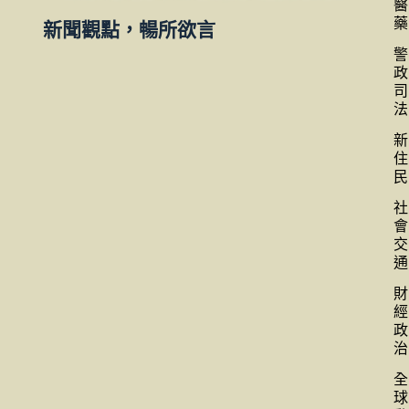
醫
藥
新聞觀點，暢所欲言
警
政
司
法
新
住
民
社
會
交
通
財
經
政
治
全
球