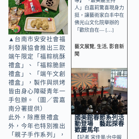
導】 「最美麗主持
人」白嘉莉驚喜現身力
挺，讓藝術家白丰中在
佛光山文化院舉辦的
「歡欣自在— […]
▲台南市安安社會福
藝文展覽
,
生活
,
影音新
利發展協會推出三款
聞
端午限定「福粽桃酥
禮盒」、「福粽脆餅
禮盒」、「端午文創
禮盒」，製作與烘烤
皆由身心障礙青年一
手包辦。（圖／雲嘉
南分署提供）
國美館春節系列活
此外，除應景禮盒
動登場 藝起探春
外，今年也特別推出
歡慶馬年
「親子手作系列」，
【記者 宋佳景/台中報