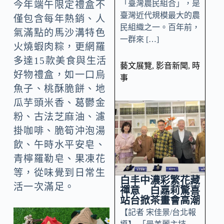
「臺灣農民組合」，是
今年端午限定禮盒不
臺灣近代規模最大的農
僅包含每年熱銷、人
民組織之一。百年前，
氣滿點的馬沙溝特色
一群來 […]
火燒蝦肉粽，更網羅
多達15款美食與生活
藝文展覽
,
影音新聞
,
時
好物禮盒，如一口烏
事
魚子、桃酥脆餅、地
瓜芋頭米香、葛鬱金
粉、古法芝麻油、濾
掛咖啡、脆筍沖泡湯
飲、午時水平安皂、
青檸羅勒皂、果凍花
等，從味覺到日常生
白丰中濃彩繁花藏
活一次滿足。
禪意 白嘉莉驚喜
站台掀茶畫會高潮
【記者 宋佳景/台北報