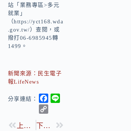
案申請，相關資訊可
上「雲嘉南分署」網
站「業務專區>多元
就業」
（https://yct168.wda
.gov.tw/）查閱，或
撥打06-6985945轉
1499。
新聞來源：民生電子
報LifeNews
F
Li
分享連結：
ac
n
C