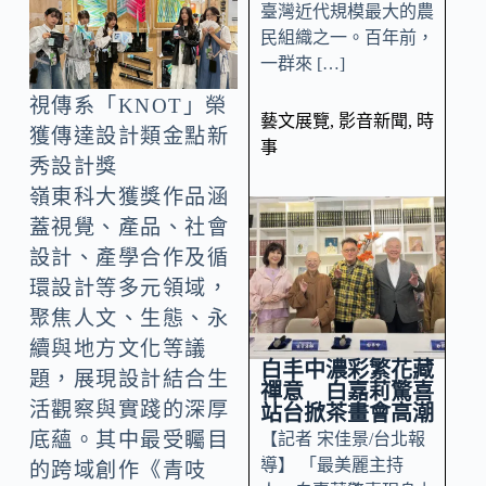
臺灣近代規模最大的農
民組織之一。百年前，
一群來 […]
視傳系「KNOT」榮
藝文展覽
,
影音新聞
,
時
獲傳達設計類金點新
事
秀設計獎
嶺東科大獲獎作品涵
蓋視覺、產品、社會
設計、產學合作及循
環設計等多元領域，
聚焦人文、生態、永
續與地方文化等議
白丰中濃彩繁花藏
題，展現設計結合生
禪意 白嘉莉驚喜
活觀察與實踐的深厚
站台掀茶畫會高潮
底蘊。其中最受矚目
【記者 宋佳景/台北報
導】 「最美麗主持
的跨域創作《青吱