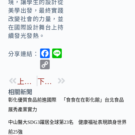
境，讓學生的設計從
美學出發，最終實踐
改變社會的力量，並
在國際設計舞台上持
續發光發熱。
F
Li
分享連結：
ac
n
C
e
e
o
b
上一篇
下一篇
p
o
y
相關新聞
o
彰化優質食品前進國際 「食食在在彰化館」台北食品
Li
k
展秀產業實力
n
k
中山醫大SDG3躍居全球第23名 健康福祉表現躋身世界
前25強