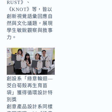
RUST》、
《KNOT》等，皆以
創新視覺語彙回應自
然與文化議題，展現
學生敏銳觀察與敘事
力。
創設系「綠意輪迴—
茭白筍殼再生育苗
袋」獲得循環設計特
別獎
創意產品設計系同樣