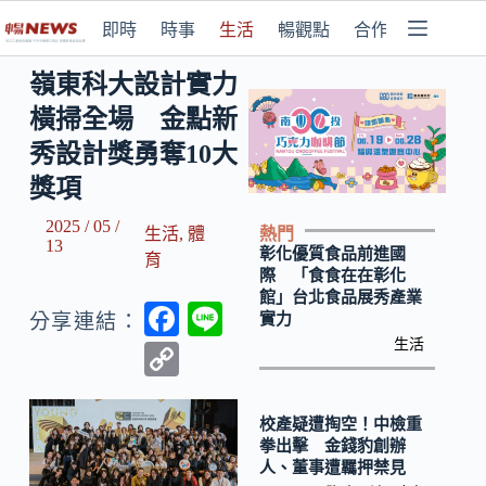
即時
時事
生活
暢觀點
合作媒體
嶺東科大設計實力
橫掃全場 金點新
秀設計獎勇奪10大
獎項
2025 / 05 /
熱門
生活
,
體
13
彰化優質食品前進國
育
際 「食食在在彰化
館」台北食品展秀產業
F
Li
實力
分享連結：
ac
n
生活
C
e
e
o
b
p
校產疑遭掏空！中檢重
拳出擊 金錢豹創辦
o
y
人、董事遭羈押禁見