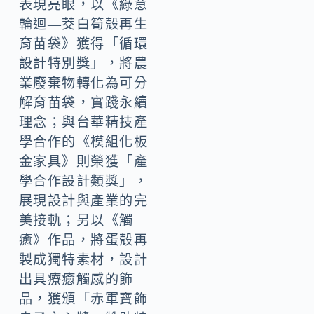
表現亮眼，以《綠意
輪迴—茭白筍殼再生
育苗袋》獲得「循環
設計特別獎」，將農
業廢棄物轉化為可分
解育苗袋，實踐永續
理念；與台華精技產
學合作的《模組化板
金家具》則榮獲「產
學合作設計類獎」，
展現設計與產業的完
美接軌；另以《觸
癒》作品，將蛋殼再
製成獨特素材，設計
出具療癒觸感的飾
品，獲頒「赤軍寶飾