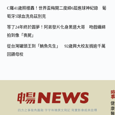
C羅41歲照樣轟！世界盃梅開二度締6屆進球神紀錄 葡
萄牙5球血洗烏茲別克
等了24年終於圓夢！阿弟發片化身黑道大哥 吻戲纏綿
拍到像「喪屍」
從台灣罐頭王到「鮪魚先生」 92歲興大校友捐逾千萬
回饋母校
健
康
醫