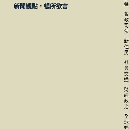
藥
新聞觀點，暢所欲言
警
政
司
法
新
住
民
社
會
交
通
財
經
政
治
全
球
動