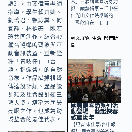
人」白嘉莉驚喜現身力
調》，由藍偉憲老師
挺，讓藝術家白丰中在
指導，學生賴卉婕、
佛光山文化院舉辦的
劉琬君、賴詠其、何
「歡欣自在— […]
宜靜、林侑蓁、陳若
瑄共同創作，結合47
藝文展覽
,
生活
,
影音新
種台灣蟬鳴聲波與互
聞
動音訊裝置，重新詮
釋「青吱仔」（台
語，指蟬聲）的自然
意象。作品橫掃視覺
傳達設計類、產品設
計類及社會設計類三
項大獎，堪稱本屆最
國美館春節系列活
亮眼之作，也成為跨
動登場 藝起探春
歡慶馬年
域整合的最佳代表。
【記者 宋佳景/台中報
導】 國立臺灣美術館