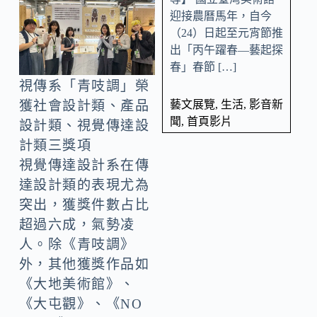
迎接農曆馬年，自今
（24）日起至元宵節推
出「丙午躍春—藝起探
春」春節 […]
視傳系「青吱調」榮
藝文展覽
,
生活
,
影音新
獲社會設計類、產品
聞
,
首頁影片
設計類、視覺傳達設
計類三獎項
視覺傳達設計系在傳
達設計類的表現尤為
突出，獲獎件數占比
超過六成，氣勢凌
人。除《青吱調》
外，其他獲獎作品如
《大地美術館》、
《大屯觀》、《NO