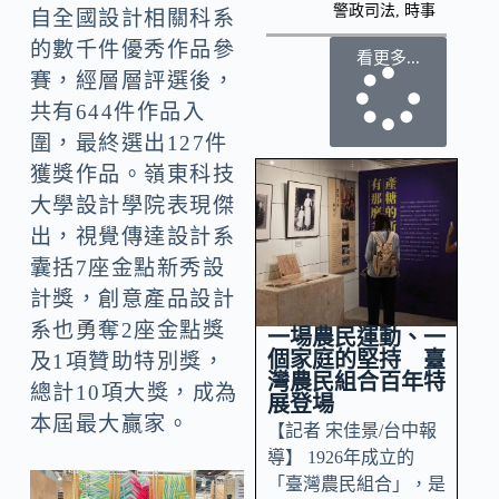
警政司法
,
時事
自全國設計相關科系
的數千件優秀作品參
看更多...
賽，經層層評選後，
共有644件作品入
圍，最終選出127件
獲獎作品。嶺東科技
大學設計學院表現傑
出，視覺傳達設計系
囊括7座金點新秀設
計獎，創意產品設計
系也勇奪2座金點獎
一場農民運動、一
個家庭的堅持 臺
及1項贊助特別獎，
灣農民組合百年特
總計10項大獎，成為
展登場
本屆最大贏家。
【記者 宋佳景/台中報
導】 1926年成立的
「臺灣農民組合」，是