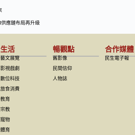
來
I供應鏈布局再升級
生活
暢觀點
合作媒體
藝文展覽
舊影像
民生電子報
影視戲劇
民間信仰
數位科技
人物誌
旅食消費
教育
宗教
寵物
體育