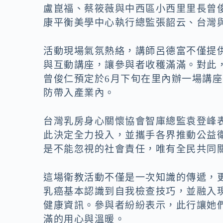
盧崑福、蔡筱薇與中西區小西里里長曾
康平衡美學中心執行總監張韶云、台灣
活動現場氣氛熱絡，講師呂德富不僅提
與互動講座，讓參與者收穫滿滿。對此
曾俊仁預定於6月下旬在里內辦一場講
防帶入產業內。
台灣乳房身心關懷協會智庫總監袁登峰
此決定全力投入，並攜手各界推動公益
是不能忽視的社會責任，唯有全民共同
這場衛教活動不僅是一次知識的傳遞，
乳癌基本認識到自我檢查技巧，並融入
健康資訊。參與者紛紛表示，此行讓她
滿的用心與溫暖。