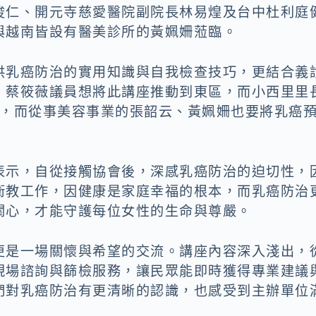
俊仁、開元寺慈愛醫院副院長林易煌及台中杜利庭
與越南皆設有醫美診所的黃姵姍蒞臨。
供乳癌防治的實用知識與自我檢查技巧，更結合義
，蔡筱薇議員想將此講座推動到東區，而小西里里
座，而從事美容事業的張韶云、黃姵姍也要將乳癌
表示，自從接觸協會後，深感乳癌防治的迫切性，
衛教工作，因健康是家庭幸福的根本，而乳癌防治
關心，才能守護每位女性的生命與尊嚴。
更是一場關懷與希望的交流。講座內容深入淺出，
現場諮詢與篩檢服務，讓民眾能即時獲得專業建議
們對乳癌防治有更清晰的認識，也感受到主辦單位