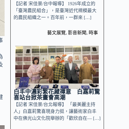
【記者 宋佳景/台中報導】 1926年成立的
「臺灣農民組合」，是臺灣近代規模最大
的農民組織之一。百年前，一群來 […]
藝文展覽
,
影音新聞
,
時事
事
為
及
白丰中濃彩繁花藏禪意 白嘉莉驚
健
喜站台掀茶畫會高潮
【記者 宋佳景/台北報導】 「最美麗主持
人」白嘉莉驚喜現身力挺，讓藝術家白丰
中在佛光山文化院舉辦的「歡欣自在— […]