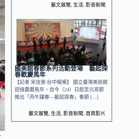
藝文展覽
,
生活
,
影音新聞
國美館春節系列活動登場 藝起探
春歡慶馬年
【記者 宋佳景/台中報導】 國立臺灣美術館
迎接農曆馬年，自今（24）日起至元宵節
推出「丙午躍春—藝起探春」春節 […]
藝文展覽
,
生活
,
影音新聞
,
首頁影片
、