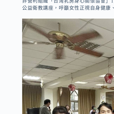
o
n
非營利組織「台灣乳房身心關懷協會」1
公益衛教講座，呼籲女性正視自身健康
k
k