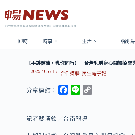
即時
時事
生活
暢觀
【手護健康，乳你同行】 台灣乳房身心關懷協會
2025 / 05 / 15
合作媒體
,
民生電子報
F
Li
C
分享連結：
ac
n
o
e
e
p
b
y
記者蔡清欽／台南報導
o
Li