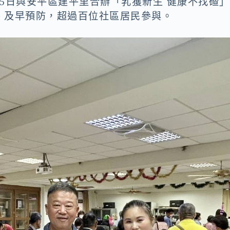
5日與安平區建平里合辦「乳獲新生 健康不找碴」
、及早預防，超過百位社區居民參與。