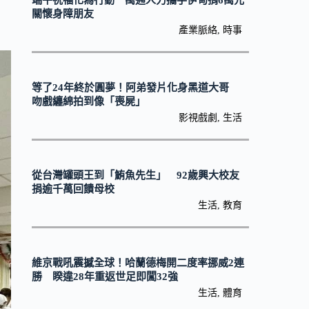
端午祝福化為行動 萬通人力攜手伊甸捐6萬元
關懷身障朋友
產業脈絡
,
時事
等了24年終於圓夢！阿弟發片化身黑道大哥
吻戲纏綿拍到像「喪屍」
影視戲劇
,
生活
從台灣罐頭王到「鮪魚先生」 92歲興大校友
捐逾千萬回饋母校
生活
,
教育
維京戰吼震撼全球！哈蘭德梅開二度率挪威2連
勝 睽違28年重返世足即闖32強
生活
,
體育