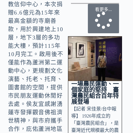
教信仰中心，本次捐
看更多...
贈6.6億元為15年來
最高金額的寺廟善
款，用於興建地上10
層，地下3層的多功
能大樓，預計115年
10月完工。啟用後不
僅能作為蘆洲第二運
動中心，更規劃文化
演藝、托老、托育、
一場農民運動、一
圖書館的空間，提供
個家庭的堅持 臺
灣農民組合百年特
市民朋友運動休閒好
展登場
去處。侯友宜感謝湧
【記者 宋佳景/台中報
蓮寺發揮觀音佛祖濟
導】 1926年成立的
世精神，與市府攜手
「臺灣農民組合」，是
合作，庇佑蘆洲地區
臺灣近代規模最大的農