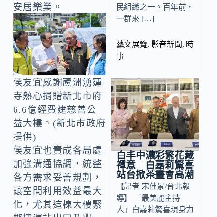
安居樂業。
民組織之一。百年前，
一群來 […]
藝文展覽
,
影音新聞
,
時
事
侯友宜感謝蘆洲湧蓮
寺熱心捐贈新北市府
6.6億經費建慈善公
益大樓。(新北市政府
提供)
侯友宜也責成各局處
白丰中濃彩繁花藏
加強溝通協調，統整
禪意 白嘉莉驚喜
站台掀茶畫會高潮
各方需求妥善規劃，
【記者 宋佳景/台北報
讓空間利用效益最大
導】 「最美麗主持
化，尤其這棟大樓緊
人」白嘉莉驚喜現身力