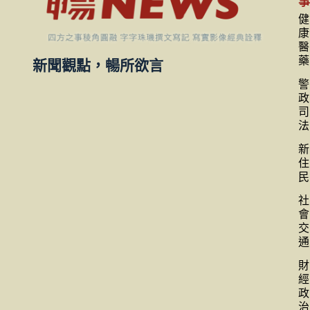
健
康
醫
藥
新聞觀點，暢所欲言
警
政
司
法
新
住
民
社
會
交
通
財
經
政
治