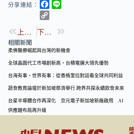
F
Li
分享連結：
ac
n
C
e
e
o
b
上一篇
下一篇
p
o
y
相關新聞
o
柔佛醫療崛起與台灣的新機會
Li
k
n
全球晶圓代工市場創新高，台積電擴大領先優勢
k
台海有事，世界有事：從香格里拉對話看全球共同利益
蔬食教育論壇於新加坡慈濟舉行 跨界共探永續飲食未來
台星半導體合作再深化 京元電子新加坡新廠啟用 AI
供應鏈布局再升級