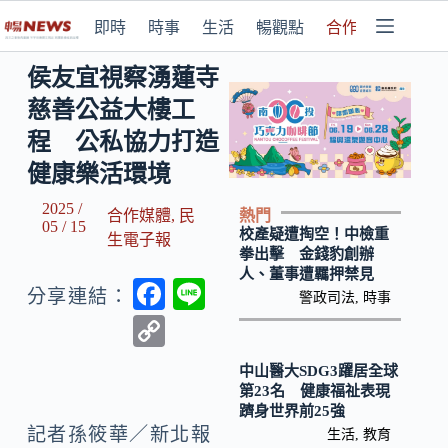
即時
時事
生活
暢觀點
合作媒體
侯友宜視察湧蓮寺
慈善公益大樓工
程 公私協力打造
健康樂活環境
2025 /
熱門
合作媒體
,
民
05 / 15
校產疑遭掏空！中檢重
生電子報
拳出擊 金錢豹創辦
人、董事遭羈押禁見
F
Li
分享連結：
警政司法
,
時事
ac
n
C
e
e
o
中山醫大SDG3躍居全球
b
p
第23名 健康福祉表現
躋身世界前25強
o
y
記者孫筱華／新北報
生活
,
教育