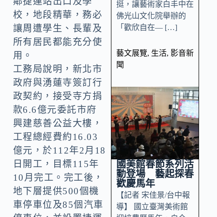
鄰捷運站出口及學
挺，讓藝術家白丰中在
校，地段精華，務必
佛光山文化院舉辦的
「歡欣自在— […]
讓周遭學生、長輩及
所有居民都能充分使
藝文展覽
,
生活
,
影音新
用。
聞
工務局說明，新北市
政府與湧蓮寺簽訂行
政契約，接受寺方捐
款6.6億元委託市府
興建慈善公益大樓，
工程總經費約16.03
億元，於112年2月18
國美館春節系列活
日開工，目標115年
動登場 藝起探春
10月完工。完工後，
歡慶馬年
地下層提供500個機
【記者 宋佳景/台中報
車停車位及85個汽車
導】 國立臺灣美術館