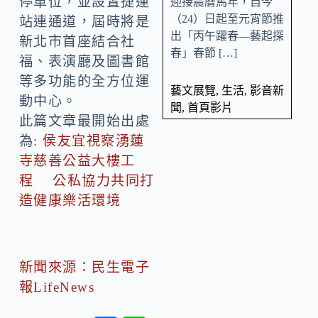
停車位，並設置捷運
迎接農曆馬年，自今
（24）日起至元宵節推
站連通道，屆時將是
出「丙午躍春—藝起探
新北市首座結合社
春」春節 […]
福、表演廳及圖書館
等多功能的全方位運
藝文展覽
,
生活
,
影音新
動中心。
聞
,
首頁影片
此篇文章最開始出處
為:
侯友宜視察湧蓮
寺慈善公益大樓工
程 公私協力共同打
造健康樂活環境
新聞來源：民生電子
報LifeNews