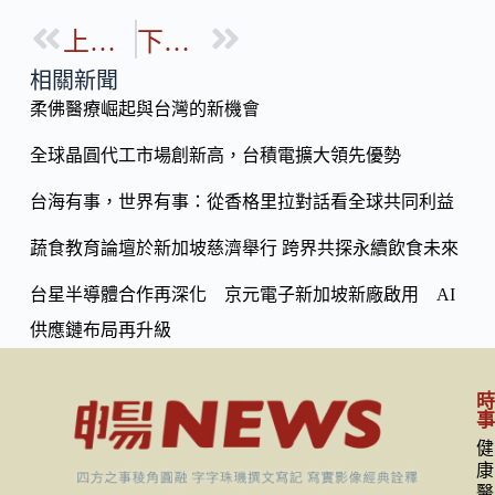
e
e
o
b
上一篇
下一篇
p
o
y
相關新聞
o
柔佛醫療崛起與台灣的新機會
Li
k
n
全球晶圓代工市場創新高，台積電擴大領先優勢
k
台海有事，世界有事：從香格里拉對話看全球共同利益
蔬食教育論壇於新加坡慈濟舉行 跨界共探永續飲食未來
台星半導體合作再深化 京元電子新加坡新廠啟用 AI
供應鏈布局再升級
健
康
醫