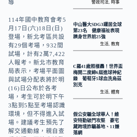
o
Li
導
警政司法
,
時事
k
n
114年國中教育會考5
k
中山醫大SDG3躍居全球
月17日(六)18日(日)
第23名 健康福祉表現
登場，新北考區共設
躋身世界前25強
生活
,
教育
有29個考場，932間
試場，計有2萬7,422
人報考。新北市教育
C羅41歲照樣轟！世界盃
局表示，考場平面圖
梅開二度締6屆進球神紀
錄 葡萄牙5球血洗烏茲
與試場分配表將於明
別克
(16)日公布於各考
生活
,
體育
場，考生可於明下午
3點到5點至考場認識
環境，但不得進入試
假公安騙全球華人！維
安特勤破門攻堅 豪宅
場。建議考生預先了
藏跨境詐騙基地、11嫌
解交通動線，親自查
落網