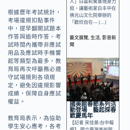
人」白嘉莉驚喜現身力
挺，讓藝術家白丰中在
根據歷年考試統計，
佛光山文化院舉辦的
考場違規扣點事件
「歡欣自在— […]
中，提早翻開試題本
作答與逾時作答、考
藝文展覽
,
生活
,
影音新
試時間內攜帶非應試
聞
用品及應試時手機響
起等類型為最多，教
育局再次呼籲務必遵
守試場規則各項規
定，避免因違規影響
成績，保障自身應試
權益。
國美館春節系列活
動登場 藝起探春
歡慶馬年
教育局表示，為協助
【記者 宋佳景/台中報
學生安心應考，各考
導】 國立臺灣美術館