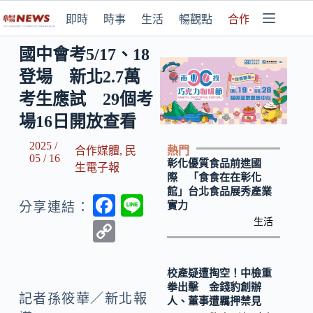
即時
時事
生活
暢觀點
合作媒體
國中會考5/17、18
登場 新北2.7萬
考生應試 29個考
場16日開放查看
2025 /
熱門
合作媒體
,
民
05 / 16
彰化優質食品前進國
生電子報
際 「食食在在彰化
館」台北食品展秀產業
F
Li
實力
分享連結：
ac
n
生活
C
e
e
o
b
p
校產疑遭掏空！中檢重
拳出擊 金錢豹創辦
o
y
記者孫筱華／新北報
人、董事遭羈押禁見