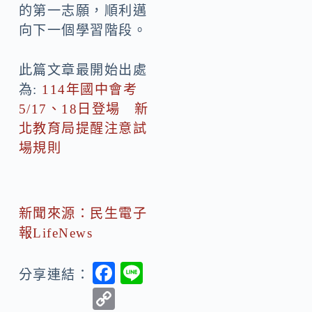
的第一志願，順利邁
向下一個學習階段。
此篇文章最開始出處
為:
114年國中會考
5/17、18日登場 新
北教育局提醒注意試
場規則
新聞來源：民生電子
報LifeNews
F
Li
分享連結：
ac
n
C