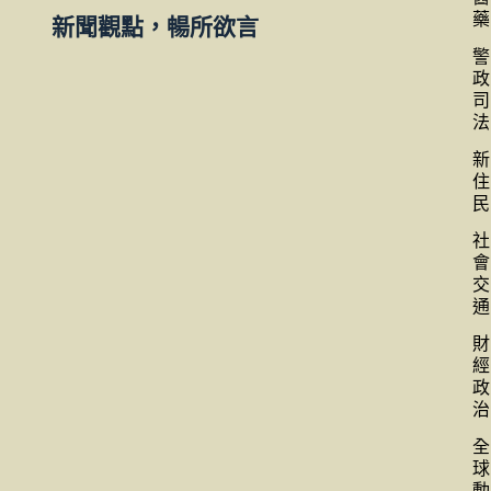
藥
新聞觀點，暢所欲言
警
政
司
法
新
住
民
社
會
交
通
財
經
政
治
全
球
動