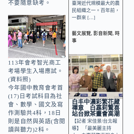
不要隨意缺考。
臺灣近代規模最大的農
民組織之一。百年前，
一群來 […]
藝文展覽
,
影音新聞
,
時
事
113年會考智光商工
考場學生入場應試。
(資料照)
今年國中教育會考首
(17)日考試科目為社
白丰中濃彩繁花藏
會、數學、國文及寫
禪意 白嘉莉驚喜
作測驗共4科，18日
站台掀茶畫會高潮
則是自然與英語(含閱
【記者 宋佳景/台北報
導】 「最美麗主持
讀與聽力)2科。