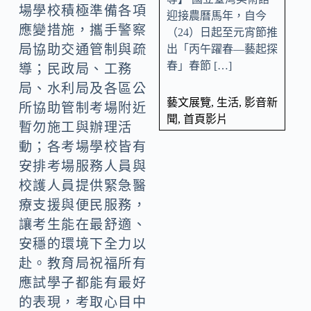
場學校積極準備各項
迎接農曆馬年，自今
應變措施，攜手警察
（24）日起至元宵節推
局協助交通管制與疏
出「丙午躍春—藝起探
春」春節 […]
導；民政局、工務
局、水利局及各區公
藝文展覽
,
生活
,
影音新
所協助管制考場附近
聞
,
首頁影片
暫勿施工與辦理活
動；各考場學校皆有
安排考場服務人員與
校護人員提供緊急醫
療支援與便民服務，
讓考生能在最舒適、
安穩的環境下全力以
赴。教育局祝福所有
應試學子都能有最好
的表現，考取心目中