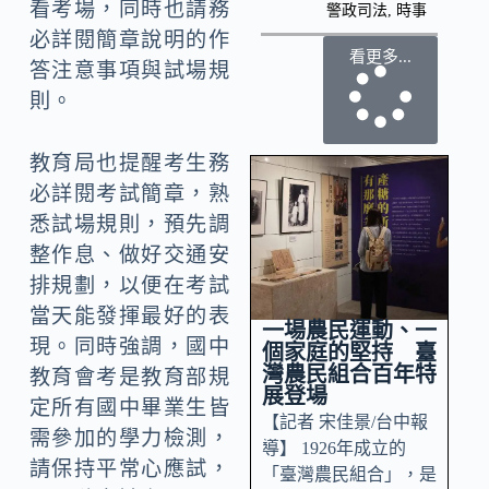
看考場，同時也請務
警政司法
,
時事
必詳閱簡章說明的作
看更多...
答注意事項與試場規
則。
教育局也提醒考生務
必詳閱考試簡章，熟
悉試場規則，預先調
整作息、做好交通安
排規劃，以便在考試
當天能發揮最好的表
一場農民運動、一
現。同時強調，國中
個家庭的堅持 臺
灣農民組合百年特
教育會考是教育部規
展登場
定所有國中畢業生皆
【記者 宋佳景/台中報
需參加的學力檢測，
導】 1926年成立的
請保持平常心應試，
「臺灣農民組合」，是