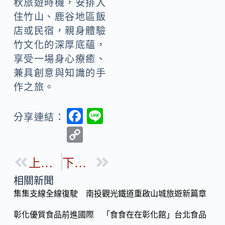
秋旅遊時機，安排入
住竹山、鹿谷地區飯
店或民宿，親身體驗
竹文化的深厚底蘊，
享受一場身心療癒、
兼具創意與知識的手
作之旅。
F
Li
分享連結：
ac
n
C
e
e
o
b
上一篇
下一篇
p
o
y
相關新聞
o
集集支線全線復駛 南投觀光鐵道重啟山城旅遊新篇章
Li
k
n
彰化優質食品前進國際 「食食在在彰化館」台北食品