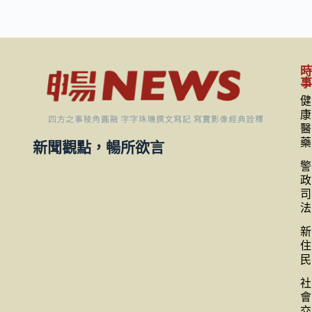
健
康
醫
藥
新聞觀點，暢所欲言
警
政
司
法
新
住
民
社
會
交