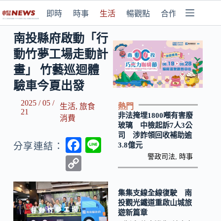
即時
時事
生活
暢觀點
合作媒體
南投縣府啟動「行
動竹夢工場走動計
畫」 竹藝巡迴體
驗車今夏出發
2025 / 05 /
熱門
生活
,
旅食
21
非法掩埋1800噸有害廢
消費
玻璃 中檢起訴7人3公
司 涉詐領回收補助逾
F
Li
3.8億元
分享連結：
ac
n
警政司法
,
時事
C
e
e
o
b
p
集集支線全線復駛 南
投觀光鐵道重啟山城旅
o
y
遊新篇章