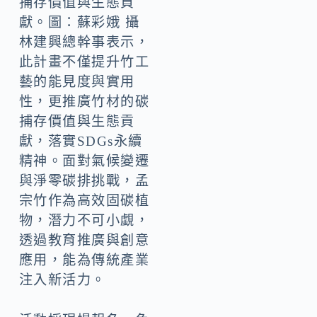
捕存價值與生態貢
獻。圖：蘇彩娥 攝
林建興總幹事表示，
此計畫不僅提升竹工
藝的能見度與實用
性，更推廣竹材的碳
捕存價值與生態貢
獻，落實SDGs永續
精神。面對氣候變遷
與淨零碳排挑戰，孟
宗竹作為高效固碳植
物，潛力不可小覷，
透過教育推廣與創意
應用，能為傳統產業
注入新活力。