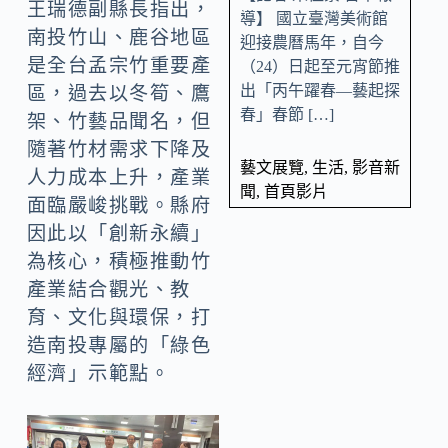
王瑞德副縣長指出，
導】 國立臺灣美術館
南投竹山、鹿谷地區
迎接農曆馬年，自今
是全台孟宗竹重要產
（24）日起至元宵節推
出「丙午躍春—藝起探
區，過去以冬筍、鷹
春」春節 […]
架、竹藝品聞名，但
隨著竹材需求下降及
藝文展覽
,
生活
,
影音新
人力成本上升，產業
聞
,
首頁影片
面臨嚴峻挑戰。縣府
因此以「創新永續」
為核心，積極推動竹
產業結合觀光、教
育、文化與環保，打
造南投專屬的「綠色
經濟」示範點。