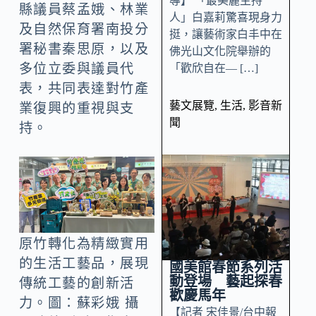
導】 「最美麗主持
縣議員蔡孟娥、林業
人」白嘉莉驚喜現身力
及自然保育署南投分
挺，讓藝術家白丰中在
署秘書秦思原，以及
佛光山文化院舉辦的
多位立委與議員代
「歡欣自在— […]
表，共同表達對竹產
藝文展覽
,
生活
,
影音新
業復興的重視與支
聞
持。
原竹轉化為精緻實用
的生活工藝品，展現
國美館春節系列活
動登場 藝起探春
傳統工藝的創新活
歡慶馬年
力。圖：蘇彩娥 攝
【記者 宋佳景/台中報