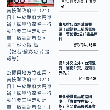
o
Li
生活
,
旅食消費
,
社會交
通
k
n
南投縣政府今（21）
k
日上午於縣府大廳舉
辦「振興竹產業－行
毒咖啡包原料藏露營
區！越籍移工組販毒集
動竹夢工場走動計
團 警破獲2公斤毒品原
畫」啟動記者會。
料
圖：蘇彩娥 攝
警政司法
,
時事
【記者/蘇彩娥 南投
報導】
晶片外交之外，台灣還
有「醫衛外交」這張世
為振興地方竹產業，
界名片
民生電子報
南投縣政府今（21）
日上午於縣府大廳舉
辦「振興竹產業－行
彰化優質食品前進國
動竹夢工場走動計
際 「食食在在彰化
館」台北食品展秀產業
畫」啟動記者會，正