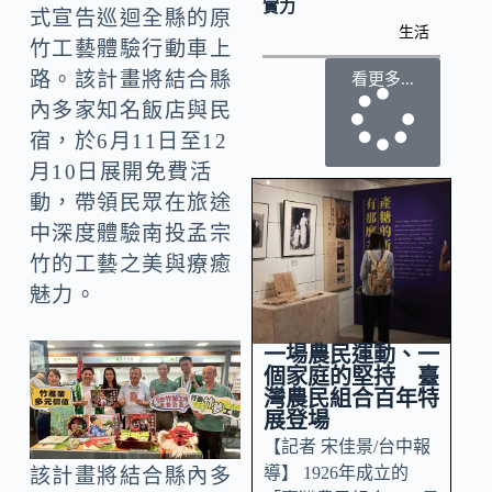
實力
式宣告巡迴全縣的原
生活
竹工藝體驗行動車上
路。該計畫將結合縣
看更多...
內多家知名飯店與民
宿，於6月11日至12
月10日展開免費活
動，帶領民眾在旅途
中深度體驗南投孟宗
竹的工藝之美與療癒
魅力。
一場農民運動、一
個家庭的堅持 臺
灣農民組合百年特
展登場
【記者 宋佳景/台中報
導】 1926年成立的
該計畫將結合縣內多