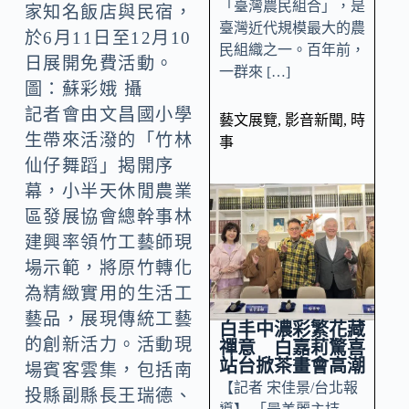
「臺灣農民組合」，是
家知名飯店與民宿，
臺灣近代規模最大的農
於6月11日至12月10
民組織之一。百年前，
日展開免費活動。
一群來 […]
圖：蘇彩娥 攝
記者會由文昌國小學
藝文展覽
,
影音新聞
,
時
生帶來活潑的「竹林
事
仙仔舞蹈」揭開序
幕，小半天休閒農業
區發展協會總幹事林
建興率領竹工藝師現
場示範，將原竹轉化
為精緻實用的生活工
藝品，展現傳統工藝
白丰中濃彩繁花藏
的創新活力。活動現
禪意 白嘉莉驚喜
站台掀茶畫會高潮
場賓客雲集，包括南
【記者 宋佳景/台北報
投縣副縣長王瑞德、