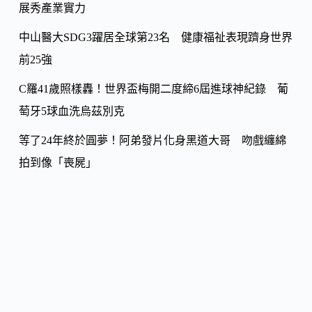
k
展秀產業實力
中山醫大SDG3躍居全球第23名 健康福祉表現躋身世界
前25強
C羅41歲照樣轟！世界盃梅開二度締6屆進球神紀錄 葡
萄牙5球血洗烏茲別克
等了24年終於圓夢！阿弟發片化身黑道大哥 吻戲纏綿
拍到像「喪屍」