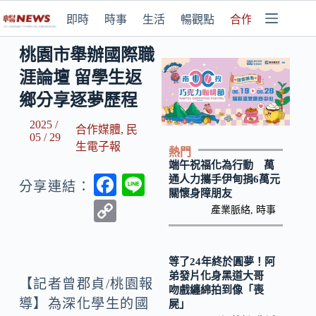
即時
時事
生活
暢觀點
合作媒體
桃園市舉辦國際職
涯論壇 留學生返
鄉分享逐夢歷程
2025 /
合作媒體
,
民
05 / 29
生電子報
熱門
端午祝福化為行動 萬
F
Li
通人力攜手伊甸捐6萬元
分享連結：
關懷身障朋友
ac
n
C
產業脈絡
,
時事
e
e
o
b
p
等了24年終於圓夢！阿
o
y
弟發片化身黑道大哥
【記者曾郡貞/桃園報
吻戲纏綿拍到像「喪
o
Li
導】為深化學生的國
屍」