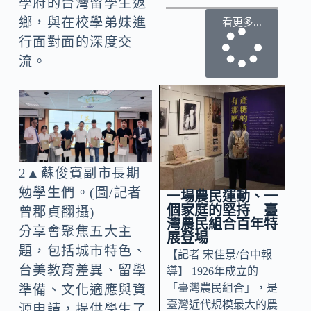
學府的台灣留學生返
鄉，與在校學弟妹進
看更多...
行面對面的深度交
流。
2▲蘇俊賓副市長期
勉學生們。(圖/記者
一場農民運動、一
個家庭的堅持 臺
曾郡貞翻攝)
灣農民組合百年特
分享會聚焦五大主
展登場
題，包括城市特色、
【記者 宋佳景/台中報
台美教育差異、留學
導】 1926年成立的
「臺灣農民組合」，是
準備、文化適應與資
臺灣近代規模最大的農
源申請，提供學生了