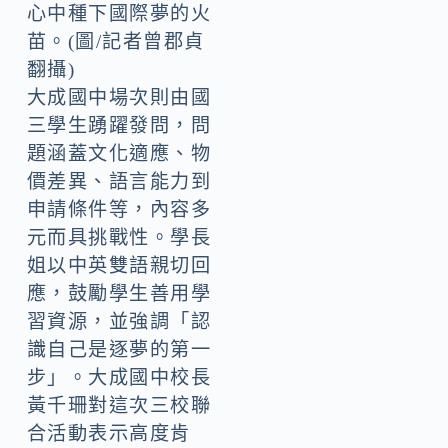
心中種下國際夢的火
苗。(圖/記者曾郡貞
翻攝)
大成國中場次則由國
三學生踴躍發問，問
題涵蓋文化適應、物
價差異、語言能力到
申請條件等，內容多
元而具挑戰性。學長
姐以中英雙語親切回
應，鼓勵學生善用學
習資源，並強調「認
識自己是逐夢的第一
步」。大成國中校長
黃千珊對這次三校聯
合活動表示高度肯