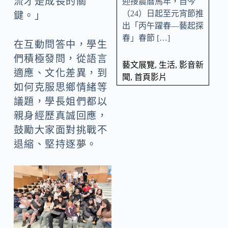
流才是成長的關
迎接農曆馬年，自今
（24）日起至元宵節推
鍵。」
出「丙午躍春—藝起探
春」春節 […]
在互動問答中，學生
們積極發問，從語言
藝文展覽
,
生活
,
影音新
適應、文化差異，到
聞
,
首頁影片
如何克服思鄉情緒等
議題，學長姐們都以
親身經歷真誠回應，
鼓勵大家面對挑戰不
退縮、堅持逐夢。