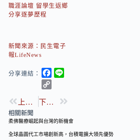
職涯論壇 留學生返鄉
分享逐夢歷程
新聞來源：民生電子
報LifeNews
F
Li
分享連結：
ac
n
C
e
e
o
b
上一篇
下一篇
p
o
y
相關新聞
o
柔佛醫療崛起與台灣的新機會
Li
k
n
全球晶圓代工市場創新高，台積電擴大領先優勢