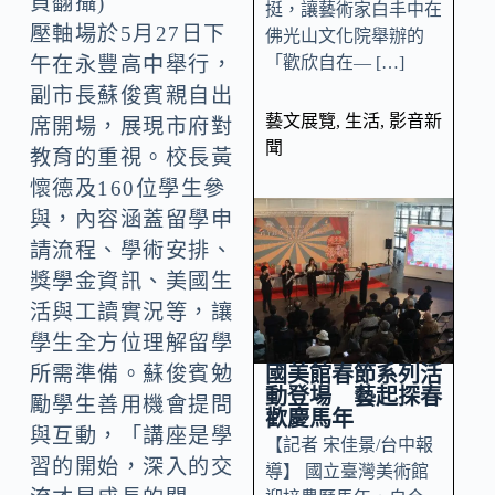
貞翻攝)
挺，讓藝術家白丰中在
壓軸場於5月27日下
佛光山文化院舉辦的
「歡欣自在— […]
午在永豐高中舉行，
副市長蘇俊賓親自出
藝文展覽
,
生活
,
影音新
席開場，展現市府對
聞
教育的重視。校長黃
懷德及160位學生參
與，內容涵蓋留學申
請流程、學術安排、
獎學金資訊、美國生
活與工讀實況等，讓
學生全方位理解留學
國美館春節系列活
所需準備。蘇俊賓勉
動登場 藝起探春
勵學生善用機會提問
歡慶馬年
與互動，「講座是學
【記者 宋佳景/台中報
習的開始，深入的交
導】 國立臺灣美術館