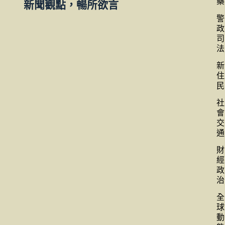
藥
新聞觀點，暢所欲言
警
政
司
法
新
住
民
社
會
交
通
財
經
政
治
全
球
動