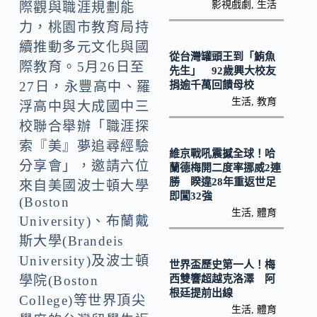
k
n
影視戲劇
,
生活
際觀與職涯規劃能
k
力，桃園市教育局持
續推動多元文化與國
從台灣罐頭王到「鮪魚
際教育。5月26日至
先生」 92歲興大校友
捐逾千萬回饋母校
27日，永豐高中、羅
生活
,
教育
浮高中與大成國中三
校聯合舉辦「職涯探
索『美』夢追尋經驗
維京戰吼震撼全球！哈
分享會」，邀請六位
蘭德梅開二度率挪威2連
勝 睽違28年重返世足
來自美國波士頓大學
即闖32強
(Boston
生活
,
體育
University)、布蘭戴
斯大學(Brandeis
University)及波士頓
世界盃歷史第一人！梅
西雙響超越克洛澤 阿
學院(Boston
根廷提前出線
College)等世界頂尖
生活
,
體育