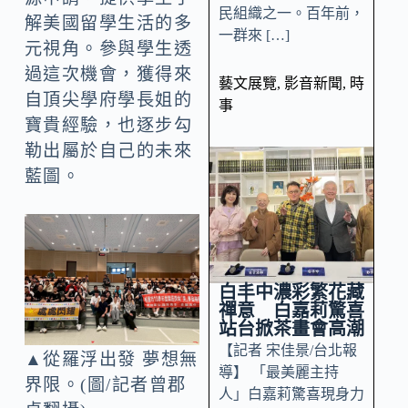
民組織之一。百年前，
解美國留學生活的多
一群來 […]
元視角。參與學生透
過這次機會，獲得來
藝文展覽
,
影音新聞
,
時
自頂尖學府學長姐的
事
寶貴經驗，也逐步勾
勒出屬於自己的未來
藍圖。
白丰中濃彩繁花藏
禪意 白嘉莉驚喜
站台掀茶畫會高潮
【記者 宋佳景/台北報
▲從羅浮出發 夢想無
導】 「最美麗主持
界限。(圖/記者曾郡
人」白嘉莉驚喜現身力