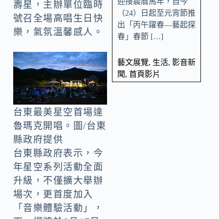
迎接農曆馬年，自今
壽星，主辦單位臨時
（24）日起至元宵節推
號召全場高唱生日快
出「丙午躍春—藝起探
樂，氣氛溫馨感人。
春」春節 […]
藝文展覽
,
生活
,
影音新
聞
,
首頁影片
台東最美星空首場達
魯瑪克開唱。圖/台東
縣政府提供
台東縣政府表示，今
年星空系列活動全面
升級，不僅擴大舉辦
場次，更首度加入
「音樂體驗活動」，