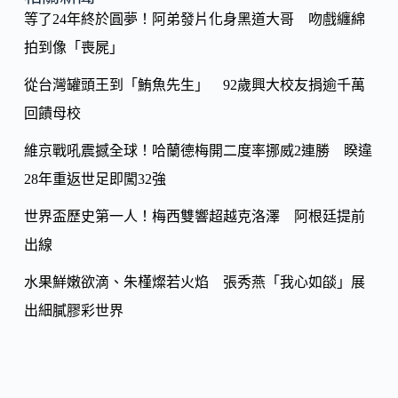
y
o
等了24年終於圓夢！阿弟發片化身黑道大哥 吻戲纏綿
Li
k
拍到像「喪屍」
n
k
從台灣罐頭王到「鮪魚先生」 92歲興大校友捐逾千萬
回饋母校
維京戰吼震撼全球！哈蘭德梅開二度率挪威2連勝 睽違
28年重返世足即闖32強
世界盃歷史第一人！梅西雙響超越克洛澤 阿根廷提前
出線
水果鮮嫩欲滴、朱槿燦若火焰 張秀燕「我心如燄」展
出細膩膠彩世界