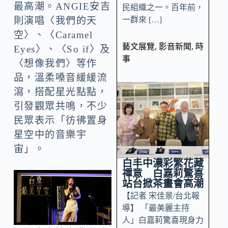
最高潮。ANGIE安吉
民組織之一。百年前，
一群來 […]
則演唱〈我們的天
空〉、〈Caramel
藝文展覽
,
影音新聞
,
時
Eyes〉、〈So if〉及
事
〈想像我們〉等作
品，溫柔嗓音緩緩流
瀉，搭配星光點點，
引發觀眾共鳴，不少
民眾表示「彷彿置身
星空中的音樂宇
宙」。
白丰中濃彩繁花藏
禪意 白嘉莉驚喜
站台掀茶畫會高潮
【記者 宋佳景/台北報
導】 「最美麗主持
人」白嘉莉驚喜現身力