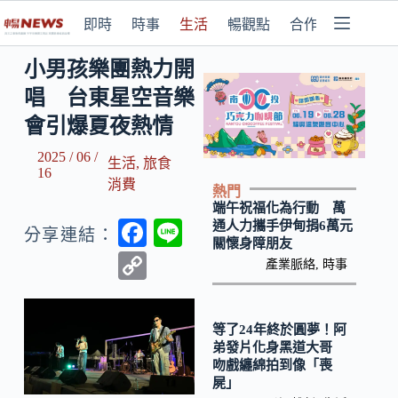
即時
時事
生活
暢觀點
合作媒體
小男孩樂團熱力開
唱 台東星空音樂
會引爆夏夜熱情
2025 / 06 /
生活
,
旅食
16
消費
熱門
端午祝福化為行動 萬
F
Li
通人力攜手伊甸捐6萬元
分享連結：
關懷身障朋友
ac
n
C
產業脈絡
,
時事
e
e
o
b
p
等了24年終於圓夢！阿
o
y
弟發片化身黑道大哥
吻戲纏綿拍到像「喪
o
Li
屍」