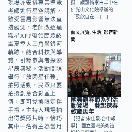
現場亦安排專業導覽
挺，讓藝術家白丰中在
佛光山文化院舉辦的
老師進行星空講解，
「歡欣自在— […]
雖受雲層影響無法直
接觀測，老師改透過
藝文展覽
,
生活
,
影音新
觀星APP帶領民眾認
聞
識夏季大三角與銀河
軌跡，結合科技與導
覽，引導參與者探索
星辰奧秘。活動間隙
舉行「放閃星任務」
拍照活動，民眾只要
拍攝創意合影並上
國美館春節系列活
傳，即可兌換限定伴
動登場 藝起探春
手禮。主持人現場抽
歡慶馬年
出得獎照片時，恰巧
【記者 宋佳景/台中報
導】 國立臺灣美術館
其中一名得主為當月