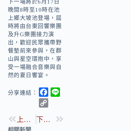
下一場將於6月17日
晚間8時至10時在池
上鄉大坡池登場，屆
時將由台東回響樂團
及升G樂團接力演
出，歡迎民眾攜帶野
餐墊前來參與，在群
山與星空環抱中，享
受一場融合音樂與自
然的夏日饗宴。
F
Li
分享連結：
ac
n
C
e
e
o
b
上一篇
下一篇
p
o
相關新聞