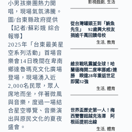
k
n
影視戲劇
,
生活
小男孩樂團熱力開
k
唱，現場氣氛沸騰。
圖/台東縣政府提供
從台灣罐頭王到「鮪魚
【記者/蘇彩娥 綜合
先生」 92歲興大校友
捐逾千萬回饋母校
報導】
生活
,
教育
2025年「台東最美星
空系列活動」首場音
樂會14日晚間在卑南
維京戰吼震撼全球！哈
鄉達魯瑪克文化廣場
蘭德梅開二度率挪威2連
勝 睽違28年重返世足
登場，現場湧入近
即闖32強
2,000名民眾，眾人
生活
,
體育
席地而坐，伴著微風
與音樂，度過一場結
合星空導覽、音樂演
世界盃歷史第一人！梅
西雙響超越克洛澤 阿
出與原民文化的夏夜
根廷提前出線
盛會。
生活
,
體育