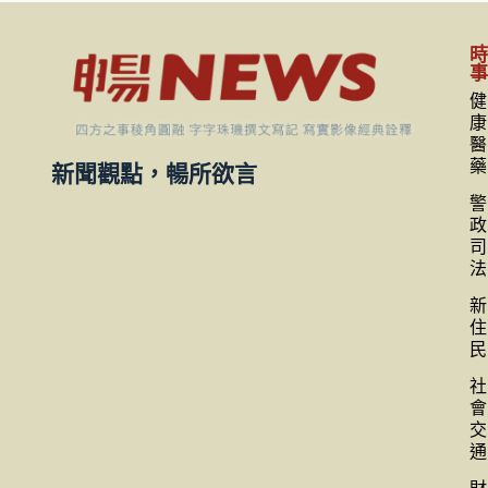
健
康
醫
藥
新聞觀點，暢所欲言
警
政
司
法
新
住
民
社
會
交
通