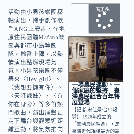
看更多...
活動由小男孩樂團壓
軸演出，攜手創作歌
手ANGIE安吉、在地
原住民團體Mafana樂
團與都市小島等團
隊，輪番上陣，以熱
情演出點燃現場氣
氛。小男孩樂團不僅
帶來〈Hey girl〉、
一場農民運動、一
〈我想要擁有你〉、
個家庭的堅持 臺
〈天降辣妹〉、〈有
灣農民組合百年特
展登場
你在身旁〉等多首熱
【記者 宋佳景/台中報
門歌曲，演出尾聲更
導】 1926年成立的
走下舞台與觀眾近距
「臺灣農民組合」，是
離互動，將氣氛推向
臺灣近代規模最大的農