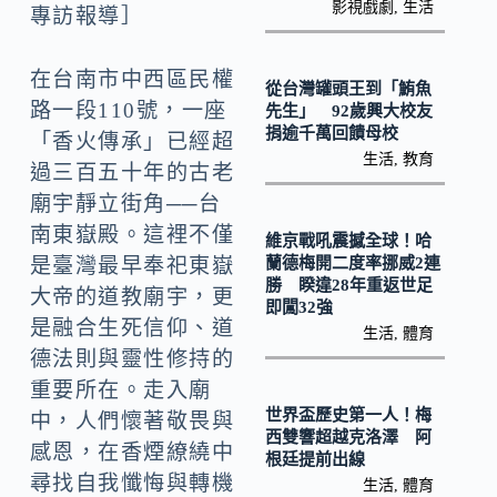
o
Li
影視戲劇
,
生活
專訪報導］
k
n
k
在台南市中西區民權
從台灣罐頭王到「鮪魚
路一段110號，一座
先生」 92歲興大校友
捐逾千萬回饋母校
「香火傳承」已經超
生活
,
教育
過三百五十年的古老
廟宇靜立街角──台
南東嶽殿。這裡不僅
維京戰吼震撼全球！哈
蘭德梅開二度率挪威2連
是臺灣最早奉祀東嶽
勝 睽違28年重返世足
大帝的道教廟宇，更
即闖32強
是融合生死信仰、道
生活
,
體育
德法則與靈性修持的
重要所在。走入廟
世界盃歷史第一人！梅
中，人們懷著敬畏與
西雙響超越克洛澤 阿
感恩，在香煙繚繞中
根廷提前出線
尋找自我懺悔與轉機
生活
,
體育