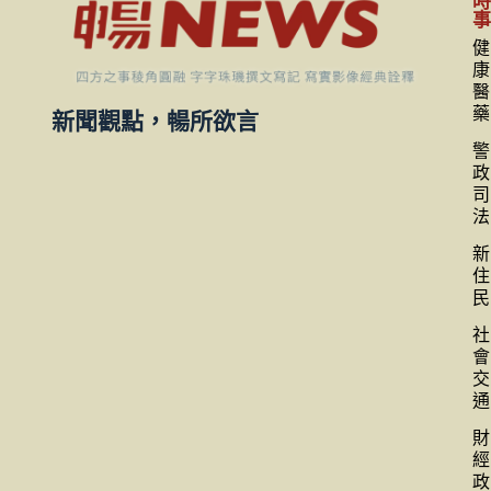
健
康
醫
藥
新聞觀點，暢所欲言
警
政
司
法
新
住
民
社
會
交
通
財
經
政