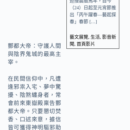
迎接農曆馬年，自今
（24）日起至元宵節推
出「丙午躍春—藝起探
春」春節 […]
藝文展覽
,
生活
,
影音新
聞
,
首頁影片
酆都大帝：守護人間
與陰界鬼城的最高主
宰。
在民間信仰中，凡遭
逢邪祟入宅、夢中驚
擾、陰煞纏身者，常
會前來東嶽殿稟告酆
都大帝。只要懇切焚
香、口述來意，據信
皆可獲得神明驅邪助