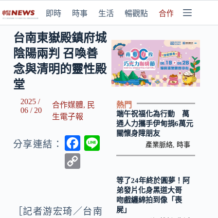
即時
時事
生活
暢觀點
合作媒體
台南東嶽殿鎮府城
陰陽兩判 召喚善
念與清明的靈性殿
堂
2025 /
熱門
合作媒體
,
民
06 / 20
端午祝福化為行動 萬
生電子報
通人力攜手伊甸捐6萬元
關懷身障朋友
F
Li
分享連結：
產業脈絡
,
時事
ac
n
C
e
e
o
等了24年終於圓夢！阿
b
p
弟發片化身黑道大哥
吻戲纏綿拍到像「喪
o
y
屍」
［記者游宏琦／台南