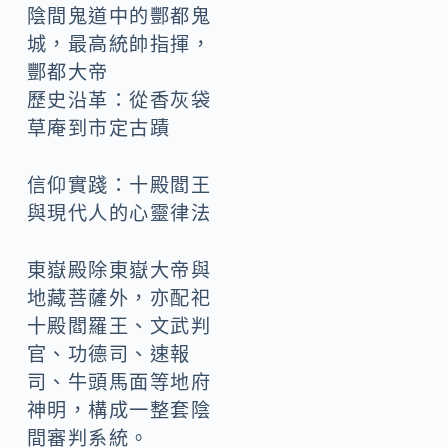
陰間鬼道中的酆都鬼
城，最高統帥指揮，
酆都大帝
歷史沿革：從香灰袋
草庵到市定古蹟
信仰實踐：十殿閻王
與現代人的心靈律法
東嶽殿除東嶽大帝與
地藏菩薩外，亦配祀
十殿閻羅王、文武判
官、功德司、速報
司、牛頭馬面等地府
神明，構成一整套陰
間審判系統。