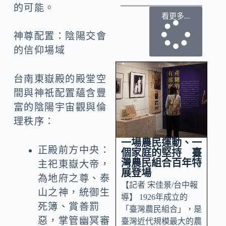
的可能。
看更多...
神尊配置：陰陽交會
的信仰場域
台南東嶽殿的殿堂空
間與神祇配置蘊含豐
富的陰陽宇宙觀與倫
理秩序：
一場農民運動、一
正殿前方中央：
個家庭的堅持 臺
灣農民組合百年特
主祀東嶽大帝，
展登場
為地府之尊、泰
【記者 宋佳景/台中報
山之神，統御生
導】 1926年成立的
死簿、賞善罰
「臺灣農民組合」，是
惡，掌管幽冥審
臺灣近代規模最大的農