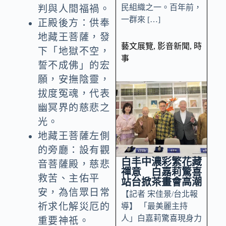
民組織之一。百年前，
判與人間福禍。
一群來 […]
正殿後方：供奉
地藏王菩薩，發
藝文展覽
,
影音新聞
,
時
下「地獄不空，
事
誓不成佛」的宏
願，安撫陰靈，
拔度冤魂，代表
幽冥界的慈悲之
光。
地藏王菩薩左側
的旁廳：設有觀
白丰中濃彩繁花藏
音菩薩殿，慈悲
禪意 白嘉莉驚喜
救苦、主佑平
站台掀茶畫會高潮
安，為信眾日常
【記者 宋佳景/台北報
祈求化解災厄的
導】 「最美麗主持
人」白嘉莉驚喜現身力
重要神祇。