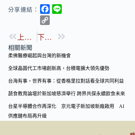
F
Li
分享連結：
ac
n
C
e
e
o
b
上一篇
下一篇
p
o
y
相關新聞
o
柔佛醫療崛起與台灣的新機會
Li
k
n
全球晶圓代工市場創新高，台積電擴大領先優勢
k
台海有事，世界有事：從香格里拉對話看全球共同利益
蔬食教育論壇於新加坡慈濟舉行 跨界共探永續飲食未來
台星半導體合作再深化 京元電子新加坡新廠啟用 AI
供應鏈布局再升級