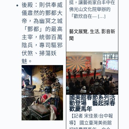
挺，讓藝術家白丰中在
後殿：則供奉威
佛光山文化院舉辦的
儀肅然的酆都大
「歡欣自在— […]
帝，為幽冥之城
「酆都」的最高
藝文展覽
,
生活
,
影音新
主宰，統御百萬
聞
陰兵，專司驅邪
伏煞、掃蕩妖
魅。
國美館春節系列活
動登場 藝起探春
歡慶馬年
【記者 宋佳景/台中報
導】 國立臺灣美術館