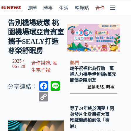
即時
時事
生活
暢觀點
合作媒體
告別機場疲憊 桃
園機場環亞貴賓室
攜手SEALY打造
尊榮舒眠房
2025 /
熱門
合作媒體
,
民
06 / 28
端午祝福化為行動 萬
生電子報
通人力攜手伊甸捐6萬元
關懷身障朋友
F
Li
分享連結：
產業脈絡
,
時事
ac
n
C
e
e
o
等了24年終於圓夢！阿
b
p
弟發片化身黑道大哥
吻戲纏綿拍到像「喪
o
y
屍」