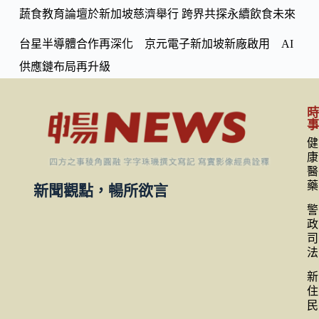
蔬食教育論壇於新加坡慈濟舉行 跨界共探永續飲食未來
台星半導體合作再深化 京元電子新加坡新廠啟用 AI
供應鏈布局再升級
健
康
醫
藥
新聞觀點，暢所欲言
警
政
司
法
新
住
民