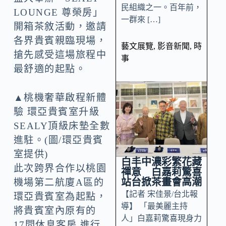
民組織之一。百年前，
LOUNGE 尊榮房」
一群來 […]
開箱茶敘活動，邀請
各界貴賓親臨現場，
藝文展覽
,
影音新聞
,
時
搶先感受這場旅程中
事
最舒適的起點。
▲桃機奢華啟程新體
驗 環亞貴賓室升級
SEALY頂級床墊全數
進駐。(圖/環亞貴賓
室提供)
白丰中濃彩繁花藏
此次跨界合作以桃園
禪意 白嘉莉驚喜
站台掀茶畫會高潮
機場第二航廈A區的
【記者 宋佳景/台北報
環亞貴賓室為起點，
導】 「最美麗主持
將貴賓室內原有的
人」白嘉莉驚喜現身力
17間休息客房 進行