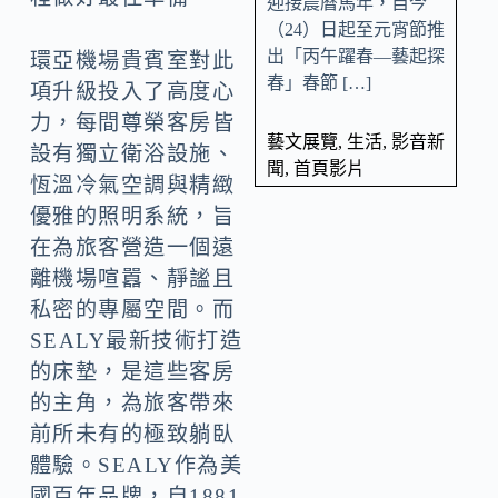
迎接農曆馬年，自今
（24）日起至元宵節推
出「丙午躍春—藝起探
環亞機場貴賓室對此
春」春節 […]
項升級投入了高度心
力，每間尊榮客房皆
藝文展覽
,
生活
,
影音新
設有獨立衛浴設施、
聞
,
首頁影片
恆溫冷氣空調與精緻
優雅的照明系統，旨
在為旅客營造一個遠
離機場喧囂、靜謐且
私密的專屬空間。而
SEALY最新技術打造
的床墊，是這些客房
的主角，為旅客帶來
前所未有的極致躺臥
體驗。SEALY作為美
國百年品牌，自1881