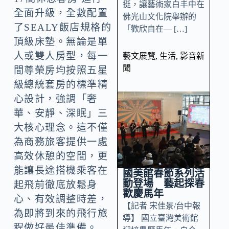
挺，讓藝術家白丰中在
全面升級，全數配置
佛光山文化院舉辦的
了SEALY飯店規格的
「歡欣自在— […]
頂級床墊。無論是單
人或雙人房型，每一
藝文展覽
,
生活
,
影音新
聞
間尊榮房均按照五星
級總統套房的標準精
心設計，強調「奢
華、安靜、深眠」三
大核心理念。這不僅
為商務旅客提供一處
高效休憩的空間，更
能讓長途搭機乘客在
國美館春節系列活
動登場 藝起探春
起飛前徹底放鬆身
歡慶馬年
心、有效調整時差，
【記者 宋佳景/台中報
為即將到來的飛行旅
導】 國立臺灣美術館
程做好最佳準備。