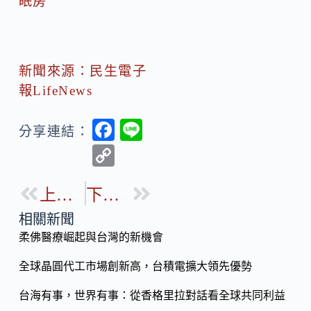
眠房
新聞來源：民生電子
報LifeNews
F
Li
分享連結：
ac
n
C
e
e
o
b
上一篇
下一篇
p
o
y
相關新聞
o
柔佛醫療崛起與台灣的新機會
Li
k
n
全球晶圓代工市場創新高，台積電擴大領先優勢
k
台海有事，世界有事：從香格里拉對話看全球共同利益