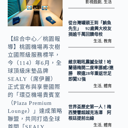
o
Li
影視戲劇
,
生活
k
n
k
從台灣罐頭王到「鮪魚
先生」 92歲興大校友
捐逾千萬回饋母校
【綜合中心／桃園報
生活
,
教育
導】桃園機場再次樹
立國際級服務標竿，
維京戰吼震撼全球！哈
今（114）年6月，全
蘭德梅開二度率挪威2連
球頂級床墊品牌
勝 睽違28年重返世足
SEALY（席伊麗）
即闖32強
生活
,
體育
正式宣布與享譽國際
的「環亞機場貴賓室
（Plaza Premium
世界盃歷史第一人！梅
Lounge）」達成策略
西雙響超越克洛澤 阿
根廷提前出線
聯盟，共同打造全球
生活
,
體育
首間「SEALY