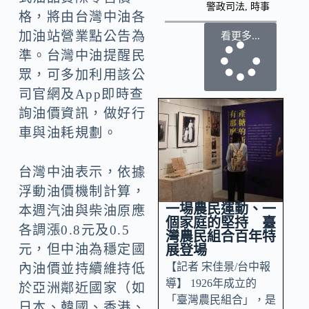
警政司法
,
時事
格，將由台灣中油各
加油站營業點公告為
看更多...
準。台灣中油提醒民
眾，可多加利用該公
司官網及App即時查
詢油價資訊，做好行
車與油耗規劃。
台灣中油表示，依據
浮動油價機制計算，
一場農民運動、一
本週汽油與柴油原應
個家庭的堅持 臺
各調漲0.8元及0.5
灣農民組合百年特
元，但中油為穩定國
展登場
【記者 宋佳景/台中報
內油價並持續維持低
導】 1926年成立的
於亞洲鄰近國家（如
「臺灣農民組合」，是
日本、韓國、香港、