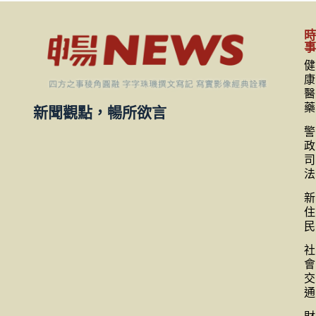
健
康
醫
藥
新聞觀點，暢所欲言
警
政
司
法
新
住
民
社
會
交
通