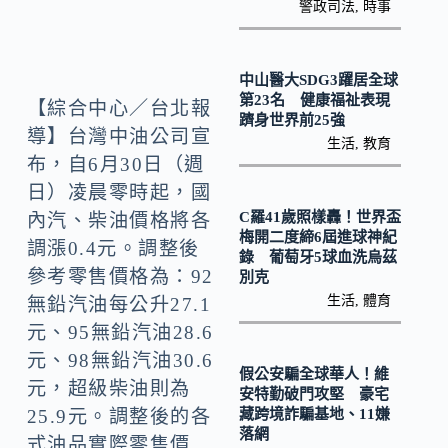
o
Li
警政司法
,
時事
k
n
k
中山醫大SDG3躍居全球
第23名 健康福祉表現
【綜合中心／台北報
躋身世界前25強
導】台灣中油公司宣
生活
,
教育
布，自6月30日（週
日）凌晨零時起，國
C羅41歲照樣轟！世界盃
內汽、柴油價格將各
梅開二度締6屆進球神紀
調漲0.4元。調整後
錄 葡萄牙5球血洗烏茲
參考零售價格為：92
別克
生活
,
體育
無鉛汽油每公升27.1
元、95無鉛汽油28.6
元、98無鉛汽油30.6
假公安騙全球華人！維
元，超級柴油則為
安特勤破門攻堅 豪宅
藏跨境詐騙基地、11嫌
25.9元。調整後的各
落網
式油品實際零售價