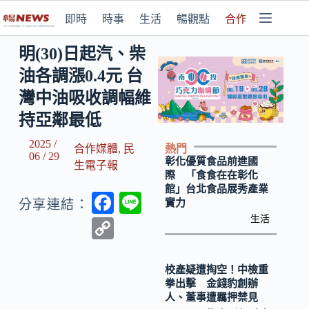
即時
時事
生活
暢觀點
合作媒體
明(30)日起汽、柴
油各調漲0.4元 台
灣中油吸收調幅維
持亞鄰最低
2025 /
熱門
合作媒體
,
民
06 / 29
彰化優質食品前進國
生電子報
際 「食食在在彰化
館」台北食品展秀產業
F
Li
實力
分享連結：
ac
n
生活
C
e
e
o
b
p
校產疑遭掏空！中檢重
拳出擊 金錢豹創辦
o
y
人、董事遭羈押禁見