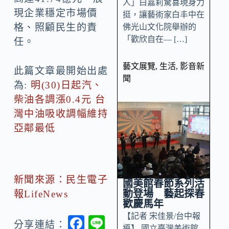
人」白嘉莉驚喜現身力
現企業穩定市場價
挺，讓藝術家白丰中在
格、照顧民生的責
佛光山文化院舉辦的
「歡欣自在— […]
任。
藝文展覽
,
生活
,
影音新
此篇文章最開始出處
聞
為:
明(30)日起汽、
柴油各調漲0.4元 台
灣中油吸收調幅維持
亞鄰最低
新聞來源：民生電子
國美館春節系列活
動登場 藝起探春
報LifeNews
歡慶馬年
【記者 宋佳景/台中報
F
Li
分享連結：
導】 國立臺灣美術館