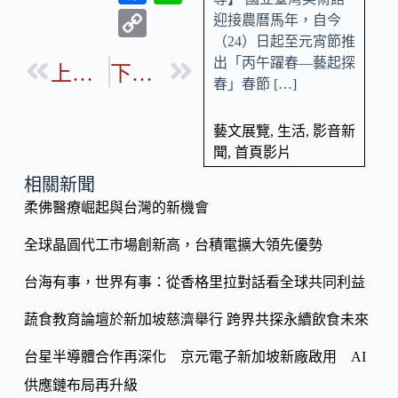
ac
n
C
迎接農曆馬年，自今
e
e
（24）日起至元宵節推
o
出「丙午躍春—藝起探
b
上一篇
下一篇
p
春」春節 […]
o
y
o
Li
藝文展覽
,
生活
,
影音新
聞
,
首頁影片
k
n
相關新聞
k
柔佛醫療崛起與台灣的新機會
全球晶圓代工市場創新高，台積電擴大領先優勢
台海有事，世界有事：從香格里拉對話看全球共同利益
蔬食教育論壇於新加坡慈濟舉行 跨界共探永續飲食未來
台星半導體合作再深化 京元電子新加坡新廠啟用 AI
供應鏈布局再升級