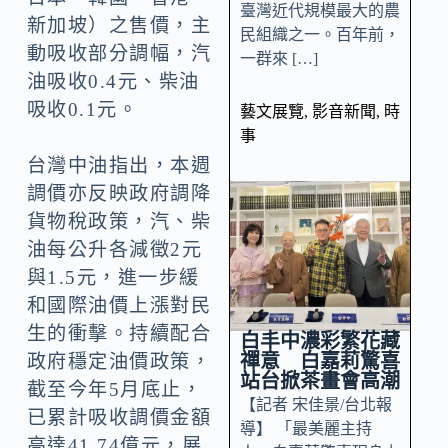
臺灣近代規模最大的農
新加坡）之售價，主
民組織之一。百年前，
動吸收部分調幅，汽
一群來 […]
油吸收0.4元、柴油
吸收0.1元。
藝文展覽
,
影音新聞
,
時
事
台灣中油指出，本週
調價亦反映政府調降
貨物稅政策，汽、柴
油每公升各減徵2元
與1.5元，進一步緩
和國際油價上漲對民
生的衝擊。持續配合
白丰中濃彩繁花藏
禪意 白嘉莉驚喜
政府穩定油價政策，
站台掀茶畫會高潮
截至今年5月底止，
【記者 宋佳景/台北報
已累計吸收調價金額
導】 「最美麗主持
高達41.74億元，展