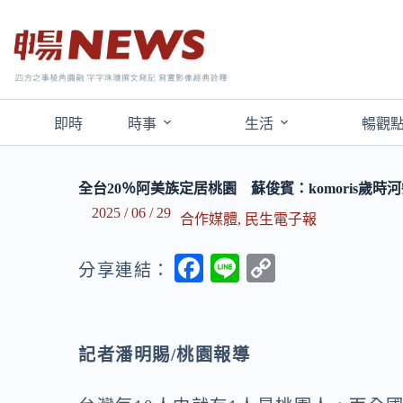
即時
時事
生活
暢觀
全台20％阿美族定居桃園 蘇俊賓：komoris歲
2025 / 06 / 29
合作媒體
,
民生電子報
F
Li
C
分享連結：
ac
n
o
e
e
p
b
y
記者潘明賜/
桃園報導
o
Li