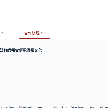
點
合作媒體
時河祭移師都會傳承原鄉文化