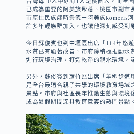
o
n
台灣每10人中就有1人是桃園人，而全
已成為重要的阿美族聚落。桃園市副市長
k
k
市原住民族歲時祭儀－阿美族komori
許多年輕族群加入，也讓他深刻感受到
今日蘇俊賓也到中壢區出席「114年悠
水質已有顯著改善，市府除積極推動水
進行環境治理，打造乾淨的親水環境，
另外，蘇俊賓到蘆竹區出席「羊稠步道
是全台最適合親子共學的環境教育場域
景點。市府與社區長年推動生態與環境
成為暑假期間深具教育意義的熱門景點