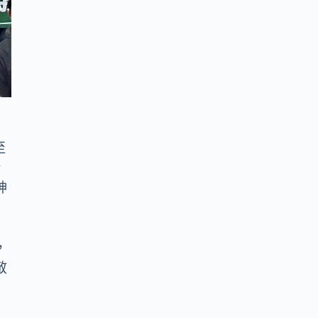
至
行
神
，
敬