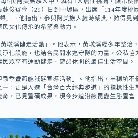
國每5位阿美族族人中，就有1人居住桃園，顯示桃
蘇俊賓今（29）日到中壢區，出席「114年度桃
s河祭」。他指出，參與阿美族人歲時祭典，難得見
原民文化傳承的希望與動力。
遊黃墘溪健走活動」。他表示，黃墘溪經多年整治
質淨化設施，也結合民間水巡守隊的力量，公私協
讓民眾享有運動健走、遊憩休閒的最佳生活空間。
甲蟲季暨節能減碳宣導活動」。他指出，羊稠坑不
之一，更是入選「台灣百大經典步道」的指標性生
復育，已見豐碩成果，現今步道沿線昆蟲生態豐富
。