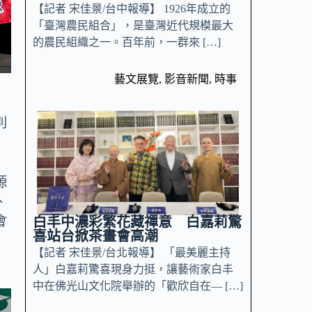
【記者 宋佳景/台中報導】 1926年成立的
「臺灣農民組合」，是臺灣近代規模最大
的農民組織之一。百年前，一群來 […]
藝文展覽
,
影音新聞
,
時事
國
別
源
、
會
白丰中濃彩繁花藏禪意 白嘉莉驚
喜站台掀茶畫會高潮
【記者 宋佳景/台北報導】 「最美麗主持
人」白嘉莉驚喜現身力挺，讓藝術家白丰
中在佛光山文化院舉辦的「歡欣自在— […]