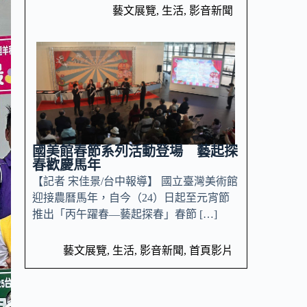
藝文展覽
,
生活
,
影音新聞
國美館春節系列活動登場 藝起探
春歡慶馬年
【記者 宋佳景/台中報導】 國立臺灣美術館
迎接農曆馬年，自今（24）日起至元宵節
推出「丙午躍春—藝起探春」春節 […]
藝文展覽
,
生活
,
影音新聞
,
首頁影片