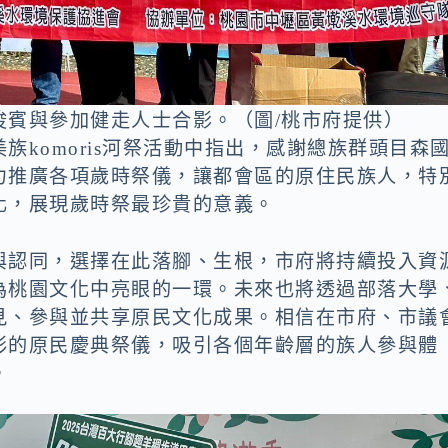
俊賓與參加健走人士合影。（圖/桃市府提供）
komoris河祭活動中指出，感謝總族群頭目森
力推廣各項歲時祭儀，讓都會區的原住民族人，特
化，展現歲時祭最珍貴的意義。
與認同，選擇在此落腳、生根，市府將持續投入資
為桃園文化中亮眼的一環。未來也將透過部落大學
見、參與並共享原民文化成果。相信在市府、市議
彩的原民慶典祭儀，吸引各個年齡層的族人參與體
。