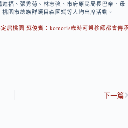
楊進福、張秀菊、林志強、市府原民局長巴奈．母
、桃園市總族群頭目森國斌等人均出席活動。
定居桃園 蘇俊賓：komoris歲時河祭移師都會傳
下一篇