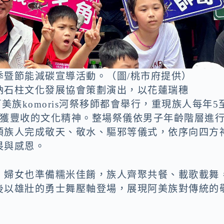
季暨節能減碳宣導活動。（圖/桃市府提供）
納石柱文化發展協會策劃演出，以花蓮瑞穗
阿美族komoris河祭移師都會舉行，重現族人每年5
漁獲豐收的文化精神。整場祭儀依男子年齡階層進
領族人完成敬天、敬水、驅邪等儀式，依序向四方
畏與感恩。
，婦女也準備糯米佳餚，族人齊聚共餐、載歌載舞
後以雄壯的勇士舞壓軸登場，展現阿美族對傳統的