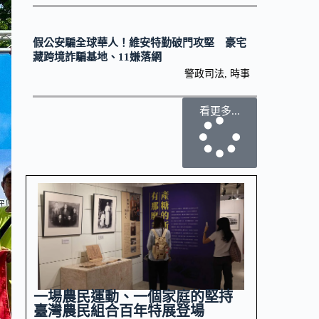
假公安騙全球華人！維安特勤破門攻堅 豪宅
藏跨境詐騙基地、11嫌落網
警政司法
,
時事
看更多...
一場農民運動、一個家庭的堅持
臺灣農民組合百年特展登場