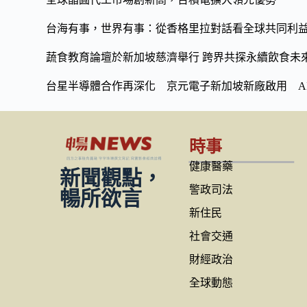
k
k
台海有事，世界有事：從香格里拉對話看全球共同利
蔬食教育論壇於新加坡慈濟舉行 跨界共探永續飲食未
台星半導體合作再深化 京元電子新加坡新廠啟用 A
時事
健康醫藥
新聞觀點，
警政司法
暢所欲言
新住民
社會交通
財經政治
全球動態