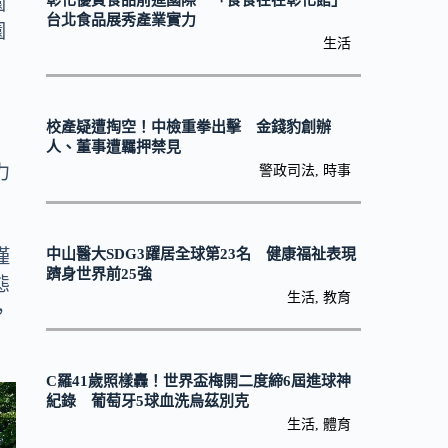
彰化優質食品前進國際 「食食在在彰化館」
園
台北食品展秀產業實力
園
生活
到
校產疑遭掏空！中檢重拳出擊 金錢豹創辦
，
人、董事遭羈押禁見
力
警政司法
,
時事
中山醫大SDG3躍居全球第23名 健康福祉表現
僅
躋身世界前25強
態
生活
,
教育
，
C羅41歲照樣轟！世界盃梅開二度締6屆進球神
紀錄 葡萄牙5球血洗烏茲別克
生活
,
體育