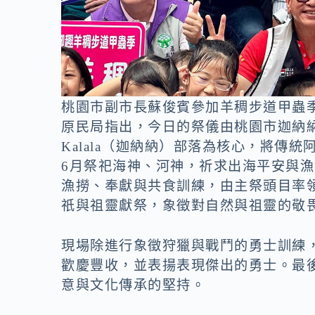
桃園市副市長蘇俊賓參加羊稠步道甲蟲
原民局指出，今日的祭儀由桃園市迦納
Kalala（迦納納）部落為核心，將傳統
6月祭祀海神、河神，祈求出海平安與
漁撈、奉獻與共食訓練，由主祭頭目率
祇與祖靈獻祭，象徵對自然與祖靈的敬
現場除進行象徵狩獵與戰鬥的勇士訓練
歡慶豐收，並表揚表現傑出的勇士。最
意與文化傳承的堅持。