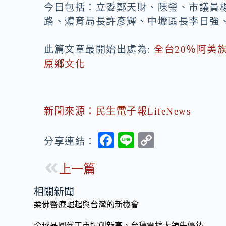
今日包括：立委鄭天財、陳瑩、市議員
路、體育局長許彥輝、中壢區長李日強
此篇文章最開始出處為:
全台20％阿美族
原鄉文化
新聞來源：民生電子報LifeNews
F
Li
C
分享連結：
ac
n
o
上一篇
e
e
p
b
y
相關新聞
o
Li
柔佛醫療崛起與台灣的新機會
o
n
全球晶圓代工市場創新高，台積電擴大領先優勢