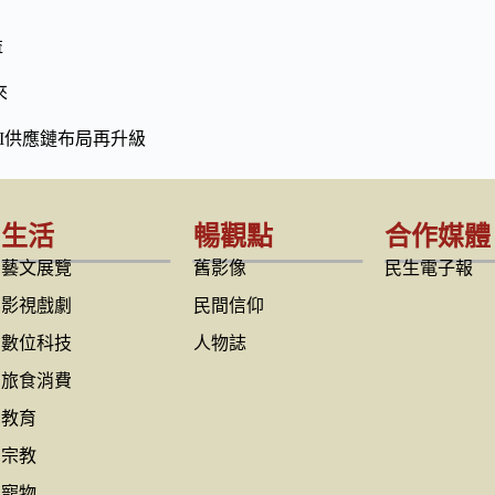
益
來
I供應鏈布局再升級
生活
暢觀點
合作媒體
藝文展覽
舊影像
民生電子報
影視戲劇
民間信仰
數位科技
人物誌
旅食消費
教育
宗教
寵物