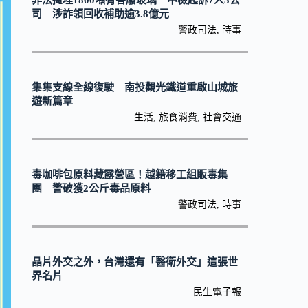
非法掩埋1800噸有害廢玻璃 中檢起訴7人3公
司 涉詐領回收補助逾3.8億元
警政司法
,
時事
集集支線全線復駛 南投觀光鐵道重啟山城旅
遊新篇章
生活
,
旅食消費
,
社會交通
毒咖啡包原料藏露營區！越籍移工組販毒集
團 警破獲2公斤毒品原料
警政司法
,
時事
晶片外交之外，台灣還有「醫衛外交」這張世
界名片
民生電子報