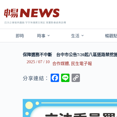
即時
時事
生活
暢觀
保障選務不中斷 台中市公告7/20起八區道路禁挖
2025 / 07 / 10
合作媒體
,
民生電子報
F
Li
C
分享連結：
ac
n
o
e
e
p
b
y
o
Li