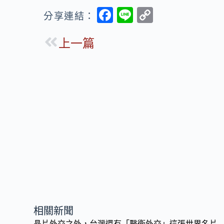
F
Li
C
分享連結：
ac
n
o
上一篇
e
e
p
b
y
o
Li
o
n
k
k
相關新聞
晶片外交之外，台灣還有「醫衛外交」這張世界名片