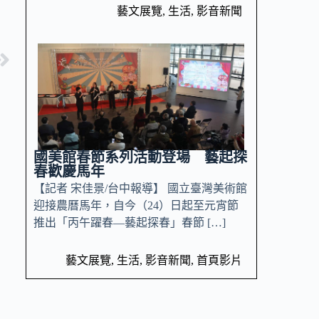
藝文展覽
,
生活
,
影音新聞
國美館春節系列活動登場 藝起探
春歡慶馬年
【記者 宋佳景/台中報導】 國立臺灣美術館
迎接農曆馬年，自今（24）日起至元宵節
推出「丙午躍春—藝起探春」春節 […]
藝文展覽
,
生活
,
影音新聞
,
首頁影片