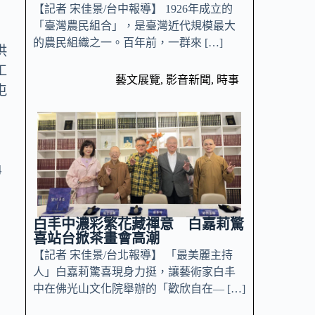
【記者 宋佳景/台中報導】 1926年成立的
「臺灣農民組合」，是臺灣近代規模最大
的農民組織之一。百年前，一群來 […]
供
工
藝文展覽
,
影音新聞
,
時事
屯
4
白丰中濃彩繁花藏禪意 白嘉莉驚
喜站台掀茶畫會高潮
【記者 宋佳景/台北報導】 「最美麗主持
人」白嘉莉驚喜現身力挺，讓藝術家白丰
中在佛光山文化院舉辦的「歡欣自在— […]