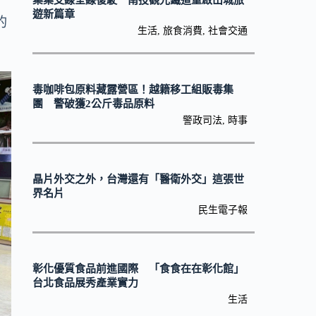
集集支線全線復駛 南投觀光鐵道重啟山城旅
遊新篇章
的
生活
,
旅食消費
,
社會交通
毒咖啡包原料藏露營區！越籍移工組販毒集
團 警破獲2公斤毒品原料
警政司法
,
時事
晶片外交之外，台灣還有「醫衛外交」這張世
界名片
民生電子報
彰化優質食品前進國際 「食食在在彰化館」
台北食品展秀產業實力
生活