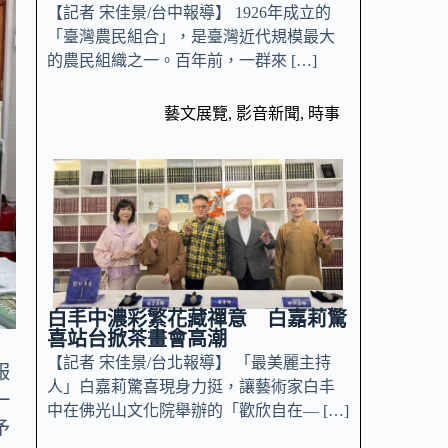
【記者 宋佳景/台中報導】 1926年成立的
「臺灣農民組合」，是臺灣近代規模最大
的農民組織之一。百年前，一群來 […]
藝文展覽
,
影音新聞
,
時事
白丰中濃彩繁花藏禪意 白嘉莉驚
喜站台掀茶畫會高潮
【記者 宋佳景/台北報導】 「最美麗主持
服
人」白嘉莉驚喜現身力挺，讓藝術家白丰
一
中在佛光山文化院舉辦的「歡欣自在— […]
予