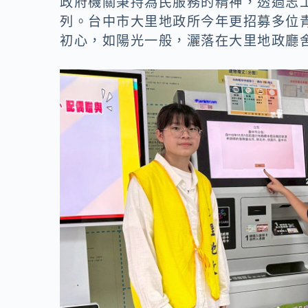
o
n
政府機關秉持為民服務的精神，透過志
列。台中市大里地政所今年更招募多位
k
k
初心，如陽光一般，灑落在大里地政廳