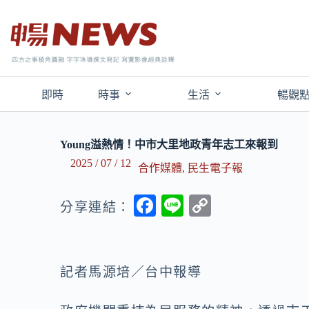
即時
時事
生活
暢觀
Young溢熱情！中市大里地政青年志工來報到
2025 / 07 / 12
合作媒體
,
民生電子報
F
Li
C
分享連結：
ac
n
o
e
e
p
b
y
記者馬源培／台中報導
o
Li