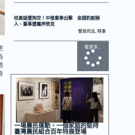
校產疑遭掏空！中檢重拳出擊 金錢豹創辦
人、董事遭羈押禁見
警政司法
,
時事
看更多...
更
為
遇
皆
一場農民運動、一個家庭的堅持
臺灣農民組合百年特展登場