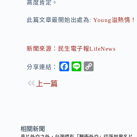
高度肯定。
此篇文章最開始出處為:
Young溢熱
新聞來源：民生電子報LifeNews
F
Li
C
分享連結：
ac
n
o
上一篇
e
e
p
b
y
o
Li
o
n
k
k
相關新聞
晶片外交之外，台灣還有「醫衛外交」這張世界名片