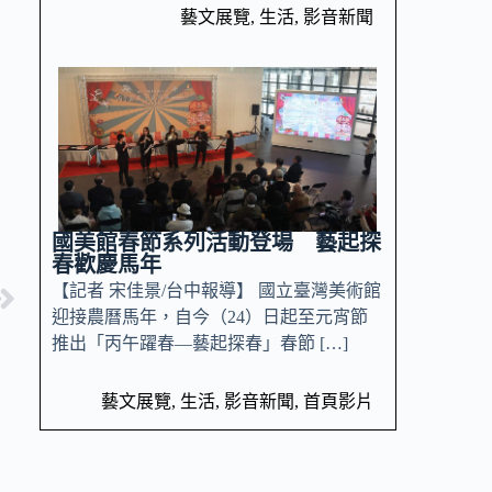
藝文展覽
,
生活
,
影音新聞
國美館春節系列活動登場 藝起探
春歡慶馬年
【記者 宋佳景/台中報導】 國立臺灣美術館
迎接農曆馬年，自今（24）日起至元宵節
推出「丙午躍春—藝起探春」春節 […]
藝文展覽
,
生活
,
影音新聞
,
首頁影片