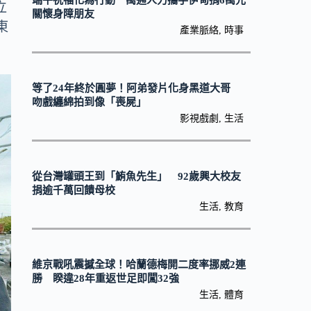
端午祝福化為行動 萬通人力攜手伊甸捐6萬元
立
關懷身障朋友
東
產業脈絡
,
時事
等了24年終於圓夢！阿弟發片化身黑道大哥
吻戲纏綿拍到像「喪屍」
影視戲劇
,
生活
從台灣罐頭王到「鮪魚先生」 92歲興大校友
捐逾千萬回饋母校
生活
,
教育
維京戰吼震撼全球！哈蘭德梅開二度率挪威2連
勝 睽違28年重返世足即闖32強
生活
,
體育