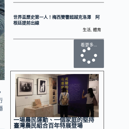
世界盃歷史第一人！梅西雙響超越克洛澤 阿
根廷提前出線
生活
,
體育
看更多...
，
行
穩
一場農民運動、一個家庭的堅持
臺灣農民組合百年特展登場