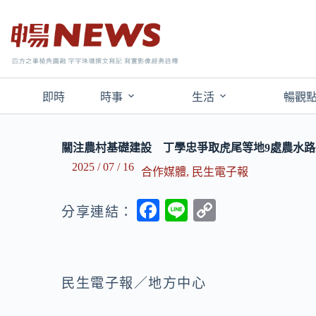
即時
時事
生活
暢觀
關注農村基礎建設 丁學忠爭取虎尾等地9處農水路
2025 / 07 / 16
合作媒體
,
民生電子報
F
Li
C
分享連結：
ac
n
o
e
e
p
b
y
民生電子報／地方中心
o
Li