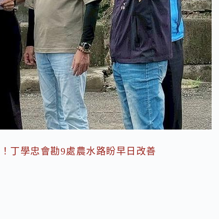
！丁學忠會勘9處農水路盼早日改善