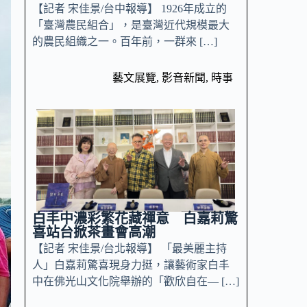
【記者 宋佳景/台中報導】 1926年成立的
「臺灣農民組合」，是臺灣近代規模最大
的農民組織之一。百年前，一群來 […]
藝文展覽
,
影音新聞
,
時事
白丰中濃彩繁花藏禪意 白嘉莉驚
喜站台掀茶畫會高潮
【記者 宋佳景/台北報導】 「最美麗主持
人」白嘉莉驚喜現身力挺，讓藝術家白丰
中在佛光山文化院舉辦的「歡欣自在— […]