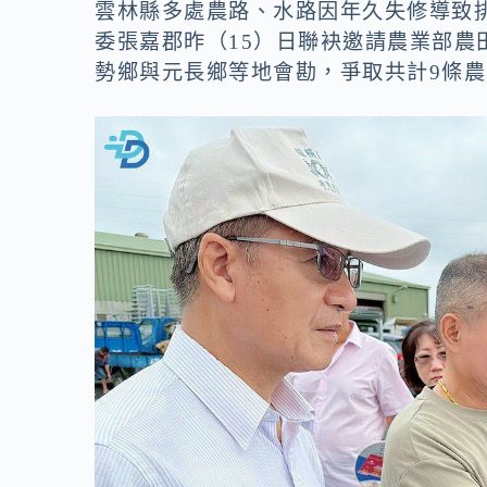
o
n
雲林縣多處農路、水路因年久失修導致
k
k
委張嘉郡昨（15）日聯袂邀請農業部
勢鄉與元長鄉等地會勘，爭取共計9條