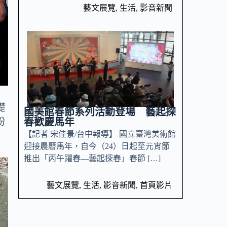
藝文展覽
,
生活
,
影音新聞
礎
國美館春節系列活動登場 藝起探
盼
春歡慶馬年
【記者 宋佳景/台中報導】 國立臺灣美術館
迎接農曆馬年，自今（24）日起至元宵節
推出「丙午躍春—藝起探春」春節 […]
藝文展覽
,
生活
,
影音新聞
,
首頁影片