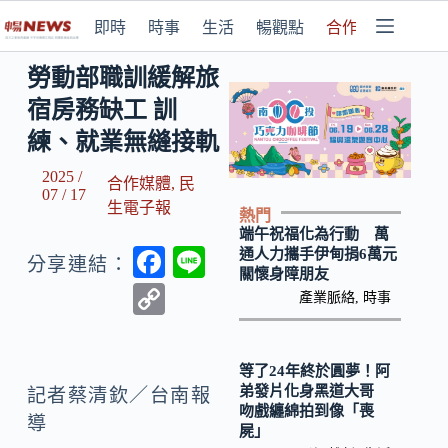
即時
時事
生活
暢觀點
合作媒體
勞動部職訓緩解旅
宿房務缺工 訓
練、就業無縫接軌
2025 /
合作媒體
,
民
07 / 17
生電子報
熱門
端午祝福化為行動 萬
F
Li
通人力攜手伊甸捐6萬元
分享連結：
關懷身障朋友
ac
n
C
產業脈絡
,
時事
e
e
o
b
p
等了24年終於圓夢！阿
o
y
弟發片化身黑道大哥
記者蔡清欽／台南報
吻戲纏綿拍到像「喪
o
Li
導
屍」