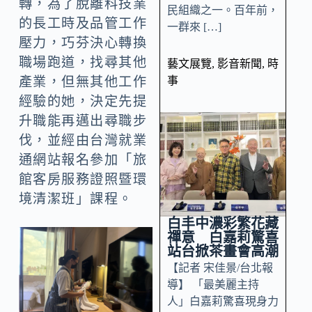
轉，為了脫離科技業
民組織之一。百年前，
的長工時及品管工作
一群來 […]
壓力，巧芬決心轉換
職場跑道，找尋其他
藝文展覽
,
影音新聞
,
時
事
產業，但無其他工作
經驗的她，決定先提
升職能再邁出尋職步
伐，並經由台灣就業
通網站報名參加「旅
館客房服務證照暨環
境清潔班」課程。
白丰中濃彩繁花藏
禪意 白嘉莉驚喜
站台掀茶畫會高潮
【記者 宋佳景/台北報
導】 「最美麗主持
人」白嘉莉驚喜現身力