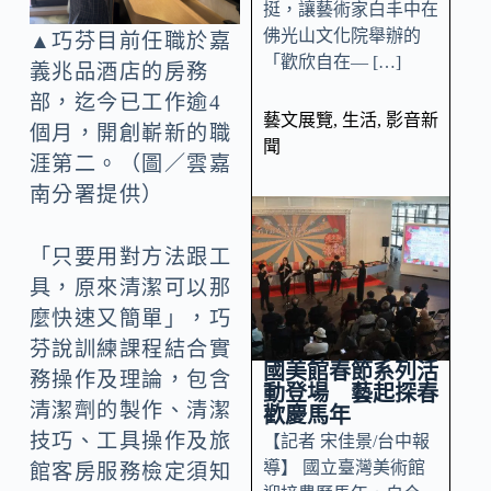
挺，讓藝術家白丰中在
佛光山文化院舉辦的
▲巧芬目前任職於嘉
「歡欣自在— […]
義兆品酒店的房務
部，迄今已工作逾4
藝文展覽
,
生活
,
影音新
個月，開創嶄新的職
聞
涯第二。（圖／雲嘉
南分署提供）
「只要用對方法跟工
具，原來清潔可以那
麼快速又簡單」，巧
芬說訓練課程結合實
國美館春節系列活
務操作及理論，包含
動登場 藝起探春
清潔劑的製作、清潔
歡慶馬年
技巧、工具操作及旅
【記者 宋佳景/台中報
導】 國立臺灣美術館
館客房服務檢定須知