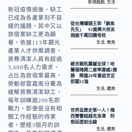
k
n
影視戲劇
,
生活
新冠疫情過後、缺工
k
已成為各產業刻不容
從台灣罐頭王到「鮪魚
緩的議題，其中又以
先生」 92歲興大校友
旅宿業缺工更為顯
捐逾千萬回饋母校
著，依據113年觀光
生活
,
教育
產業人才供需調查，
房務清潔人員有超過
維京戰吼震撼全球！哈
3,600名人力需求、
蘭德梅開二度率挪威2連
占比為旅宿業最高，
勝 睽違28年重返世足
即闖32強
勞動部雲嘉南分署為
生活
,
體育
緩解房務清潔缺工，
每年訓練逾200名即
戰力，即便是沒有相
世界盃歷史第一人！梅
西雙響超越克洛澤 阿
關工作經驗的待業
根廷提前出線
者，歷經3個月的訓
生活
,
體育