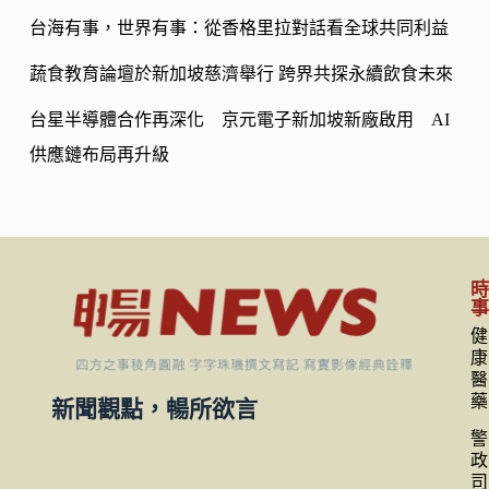
k
台海有事，世界有事：從香格里拉對話看全球共同利益
蔬食教育論壇於新加坡慈濟舉行 跨界共探永續飲食未來
台星半導體合作再深化 京元電子新加坡新廠啟用 AI
供應鏈布局再升級
健
康
醫
藥
新聞觀點，暢所欲言
警
政
司