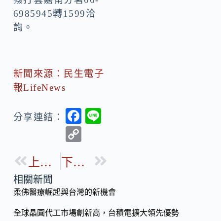
6985945轉1599洽
詢。
新聞來源：民生電子
報LifeNews
F
Li
分享連結：
ac
n
C
e
e
o
b
上一篇
下一篇
p
o
y
相關新聞
o
柔佛醫療崛起與台灣的新機會
Li
k
n
全球晶圓代工市場創新高，台積電擴大領先優勢