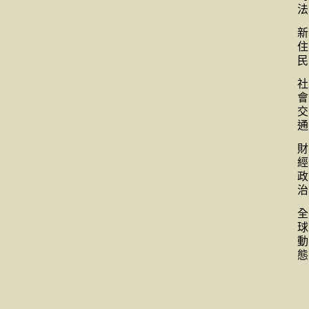
法
新
住
民
社
會
交
通
財
經
政
治
全
球
動
態