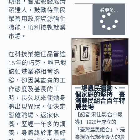
期後，皆能蛻變成清
潔達人，鼓勵待業民
看更多...
眾善用政府資源強化
職能，順利接軌就業
市場。
在科技業擔任品管逾
15年的巧芬，雖已對
該領域業務相當熟
稔，卻因其盡責的工
一場農民運動、一
作態度及甚長的工
個家庭的堅持 臺
時，長久以來使她身
灣農民組合百年特
體出現異狀，便決定
展登場
【記者 宋佳景/台中報
暫離職場、返家休
導】 1926年成立的
養，歷經一年多的調
「臺灣農民組合」，是
養，身體終於漸漸好
臺灣近代規模最大的農