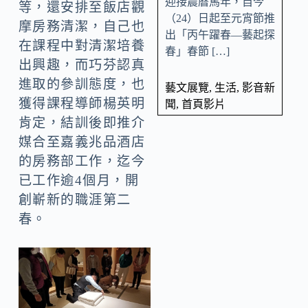
迎接農曆馬年，自今
等，還安排至飯店觀
（24）日起至元宵節推
摩房務清潔，自己也
出「丙午躍春—藝起探
在課程中對清潔培養
春」春節 […]
出興趣，而巧芬認真
進取的參訓態度，也
藝文展覽
,
生活
,
影音新
獲得課程導師楊英明
聞
,
首頁影片
肯定，結訓後即推介
媒合至嘉義兆品酒店
的房務部工作，迄今
已工作逾4個月，開
創嶄新的職涯第二
春。