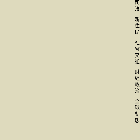
司
法
新
住
民
社
會
交
通
財
經
政
治
全
球
動
態