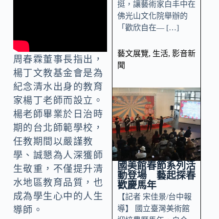
挺，讓藝術家白丰中在
佛光山文化院舉辦的
「歡欣自在— […]
藝文展覽
,
生活
,
影音新
周春霖董事長指出，
聞
楊丁文教基金會是為
紀念清水出身的教育
家楊丁老師而設立。
楊老師畢業於日治時
期的台北師範學校，
任教期間以嚴謹教
學、誠懇為人深獲師
國美館春節系列活
生敬重，不僅提升清
動登場 藝起探春
水地區教育品質，也
歡慶馬年
成為學生心中的人生
【記者 宋佳景/台中報
導】 國立臺灣美術館
導師。