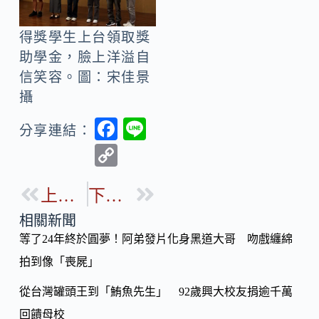
得獎學生上台領取獎
助學金，臉上洋溢自
信笑容。圖：宋佳景
攝
F
Li
分享連結：
ac
n
C
e
e
o
b
上一篇
下一篇
p
o
y
相關新聞
o
等了24年終於圓夢！阿弟發片化身黑道大哥 吻戲纏綿
Li
k
拍到像「喪屍」
n
k
從台灣罐頭王到「鮪魚先生」 92歲興大校友捐逾千萬
回饋母校