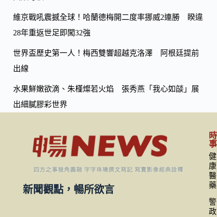
維京戰吼震撼全球！哈蘭德梅開二度率挪威2連勝 睽違
28年重返世足即闖32強
世界盃歷史第一人！梅西雙響超越克洛澤 阿根廷提前
出線
水果鮮嫩欲滴、朱槿燦若火焰 張秀燕「我心如燄」展
出細膩膠彩世界
健
康
醫
藥
新聞觀點，暢所欲言
警
政