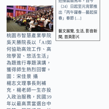
迎接農曆馬年，自今
（24）日起至元宵節推
出「丙午躍春—藝起探
春」春節 […]
藝文展覽
,
生活
,
影音新
桃園市智慧產業學院
聞
,
首頁影片
吳天勝院長以「AI如
何協助高效工作、高
效學習、悠活生活」
為題進行專題演講，
獲得師生熱烈回響。
圖：宋佳景 攝
楊志文理事長則補
充，楊老師一生亦投
入政治服務，民國39
年以最高票當選台中