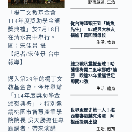
o
Li
影視戲劇
,
生活
k
n
「楊丁文教基金會
k
114年度獎助學金頒
從台灣罐頭王到「鮪魚
獎典禮」於7月18日
先生」 92歲興大校友
捐逾千萬回饋母校
在清水高中舉行。
生活
,
教育
圖：宋佳景 攝
【記者/宋佳景 台中
報導】
維京戰吼震撼全球！哈
蘭德梅開二度率挪威2連
勝 睽違28年重返世足
邁入第29年的楊丁文
即闖32強
教基金會，今年舉辦
生活
,
體育
「114年度獎助學金
頒獎典禮」，特別邀
世界盃歷史第一人！梅
請桃園市智慧產業學
西雙響超越克洛澤 阿
院院長 吳天勝擔任專
根廷提前出線
題講者，帶來演講
生活
,
體育