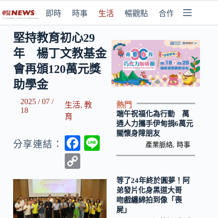
即時
時事
生活
暢觀點
合作媒體
堅持教育初心29
年 楊丁文教基金
會再頒120萬元獎
助學金
2025 / 07 /
熱門
生活
,
教
18
端午祝福化為行動 萬
育
通人力攜手伊甸捐6萬元
關懷身障朋友
F
Li
分享連結：
產業脈絡
,
時事
ac
n
C
e
e
o
等了24年終於圓夢！阿
b
p
弟發片化身黑道大哥
吻戲纏綿拍到像「喪
o
y
屍」