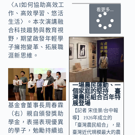
〈AI如何協助高效工
看更多...
作、高效學習、悠活
生活〉。本次演講融
合科技趨勢與教育視
野，期望啟發年輕學
子擁抱變革、拓展職
涯新思維。
一場農民運動、一
個家庭的堅持 臺
灣農民組合百年特
展登場
基金會董事長周春霖
【記者 宋佳景/台中報
（右）親自頒發獎助
導】 1926年成立的
學金，表揚表現優異
「臺灣農民組合」，是
的學子，勉勵持續追
臺灣近代規模最大的農