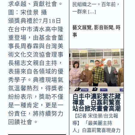
求卓越、貢獻社會。
民組織之一。百年前，
一群來 […]
圖：宋佳景 攝
頒獎典禮於7月18日
藝文展覽
,
影音新聞
,
時
在台中市清水高中隆
事
重登場，由基金會董
事長周春霖與台灣美
術文化交流協會理事
長楊志文親自主持，
表揚來自各領域的優
秀學子。典禮現場氣
氛溫馨熱烈，得獎者
白丰中濃彩繁花藏
紛紛表示，獎助不僅
禪意 白嘉莉驚喜
是一種肯定，更是一
站台掀茶畫會高潮
份責任，將持續努力
【記者 宋佳景/台北報
回饋社會。
導】 「最美麗主持
人」白嘉莉驚喜現身力