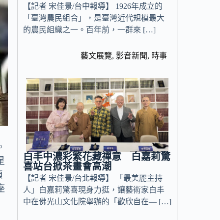
【記者 宋佳景/台中報導】 1926年成立的
「臺灣農民組合」，是臺灣近代規模最大
的農民組織之一。百年前，一群來 […]
藝文展覽
,
影音新聞
,
時事
。
白丰中濃彩繁花藏禪意 白嘉莉驚
星
喜站台掀茶畫會高潮
頂
【記者 宋佳景/台北報導】 「最美麗主持
座
人」白嘉莉驚喜現身力挺，讓藝術家白丰
中在佛光山文化院舉辦的「歡欣自在— […]