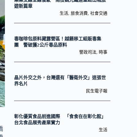
集集支線全線復駛 南投觀光鐵道重啟山城旅
遊新篇章
生活
,
旅食消費
,
社會交通
毒咖啡包原料藏露營區！越籍移工組販毒集
團 警破獲2公斤毒品原料
警政司法
,
時事
晶片外交之外，台灣還有「醫衛外交」這張世
界名片
民生電子報
彰化優質食品前進國際 「食食在在彰化館」
台北食品展秀產業實力
橋
生活