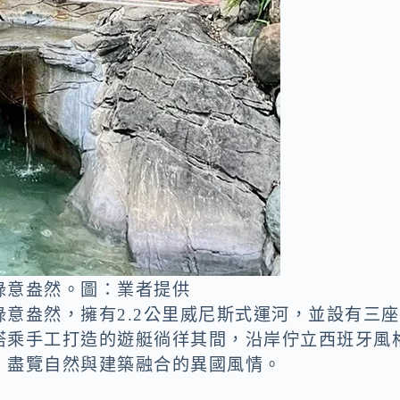
綠意盎然。圖：業者提供
意盎然，擁有2.2公里威尼斯式運河，並設有三座
搭乘手工打造的遊艇徜徉其間，沿岸佇立西班牙風
，盡覽自然與建築融合的異國風情。