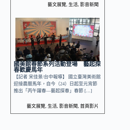
藝文展覽
,
生活
,
影音新聞
國美館春節系列活動登場 藝起探
春歡慶馬年
【記者 宋佳景/台中報導】 國立臺灣美術館
迎接農曆馬年，自今（24）日起至元宵節
推出「丙午躍春—藝起探春」春節 […]
藝文展覽
,
生活
,
影音新聞
,
首頁影片