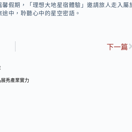
溫馨假期，「理想大地星宿體驗」邀請旅人走入屬
旅途中，聆聽心中的星空密語。
下一篇
章
品展秀產業實力
界前25強
葡萄牙5球血洗烏茲別克
綿拍到像「喪屍」