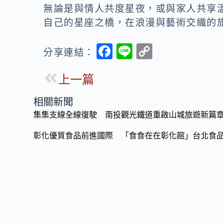
無論是與情人共度星夜，或與家人共享
自己的星座之橋，在浪漫與藝術交織的
F
Li
C
分享連結：
ac
n
o
上一篇
e
e
p
b
y
相關新聞
o
Li
集集支線全線復駛 南投觀光鐵道重啟山城旅遊新篇
o
n
彰化優質食品前進國際 「食食在在彰化館」台北食
k
k
中山醫大SDG3躍居全球第23名 健康福祉表現躋身世
C羅41歲照樣轟！世界盃梅開二度締6屆進球神紀錄 
等了24年終於圓夢！阿弟發片化身黑道大哥 吻戲纏