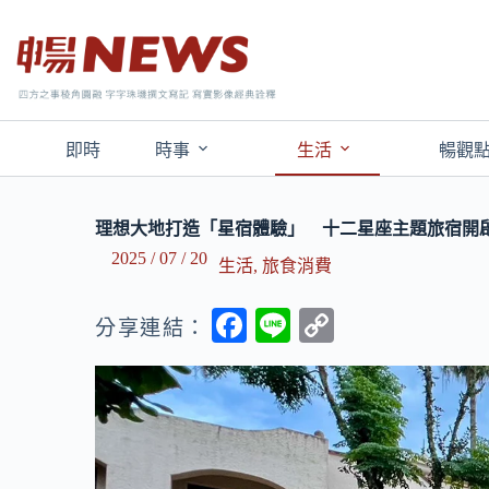
即時
時事
生活
暢觀
理想大地打造「星宿體驗」 十二星座主題旅宿開
2025 / 07 / 20
生活
,
旅食消費
F
Li
C
分享連結：
ac
n
o
e
e
p
b
y
o
Li