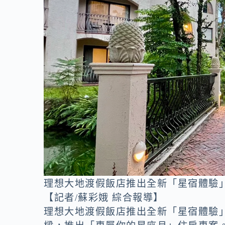
o
n
k
k
理想大地渡假飯店推出全新「星宿體驗
【記者/蘇彩娥 綜合報導】
理想大地渡假飯店推出全新「星宿體驗