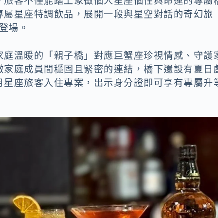
。旅客不僅能踏上象徵個人星座個性與命運的專屬
專屬星座特調飲品，展開一段與星空對話的奇幻旅
期登場。
家庭溫暖的「親子橋」對應巨蟹座珍視情感、守護
徵家庭成員間穩固且緊密的連結，橋下還設有夏日
月星座旅客入住專案，出示身分證即可享有專屬升