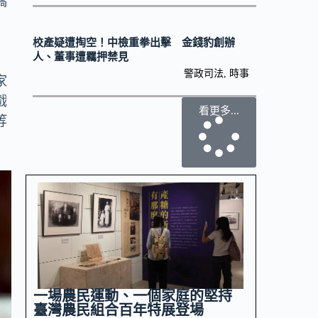
橋
校產疑遭掏空！中檢重拳出擊 金錢豹創辦
人、董事遭羈押禁見
警政司法
,
時事
家
戲
看更多...
等
一場農民運動、一個家庭的堅持
臺灣農民組合百年特展登場