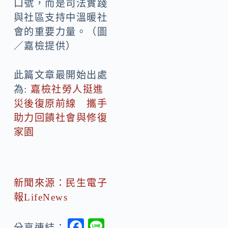
口號，而是司法實踐
與社區支持中溫暖社
會的重要力量。（圖
／嘉檢提供）
此篇文章最開始出處
為:
嘉檢社勞人挺進
災後復原前線 攜手
助力回饋社會與修復
家園
新聞來源：民生電子
報LifeNews
F
Li
分享連結：