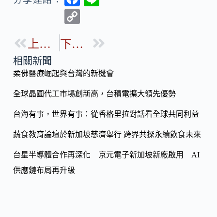
ac
n
C
e
e
o
b
上一篇
下一篇
p
o
y
相關新聞
o
柔佛醫療崛起與台灣的新機會
Li
k
n
全球晶圓代工市場創新高，台積電擴大領先優勢
k
台海有事，世界有事：從香格里拉對話看全球共同利益
蔬食教育論壇於新加坡慈濟舉行 跨界共探永續飲食未來
台星半導體合作再深化 京元電子新加坡新廠啟用 AI
供應鏈布局再升級