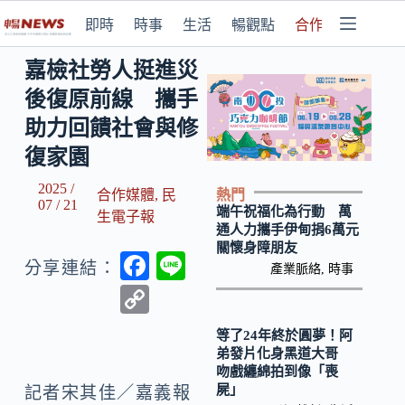
即時
時事
生活
暢觀點
合作媒體
嘉檢社勞人挺進災
後復原前線 攜手
助力回饋社會與修
復家園
2025 /
熱門
合作媒體
,
民
07 / 21
端午祝福化為行動 萬
生電子報
通人力攜手伊甸捐6萬元
關懷身障朋友
F
Li
分享連結：
產業脈絡
,
時事
ac
n
C
e
e
o
等了24年終於圓夢！阿
b
p
弟發片化身黑道大哥
吻戲纏綿拍到像「喪
o
y
屍」
記者宋其佳／嘉義報