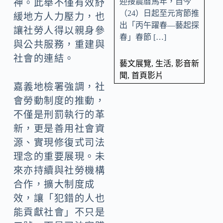
迎接農曆馬年，自今
神。此舉不僅有效紓
（24）日起至元宵節推
緩地方人力壓力，也
出「丙午躍春—藝起探
讓社勞人得以親身參
春」春節 […]
與公共服務，重建與
社會的連結。
藝文展覽
,
生活
,
影音新
聞
,
首頁影片
嘉義地檢署強調，社
會勞動制度的推動，
不僅是刑罰執行的革
新，更是善用社會資
源、實現修復式司法
理念的重要展現。未
來亦持續與社勞機構
合作，擴大制度成
效，讓「犯錯的人也
能貢獻社會」不只是