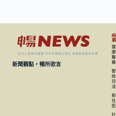
健
康
醫
藥
新聞觀點，暢所欲言
警
政
司
法
新
住
民
社