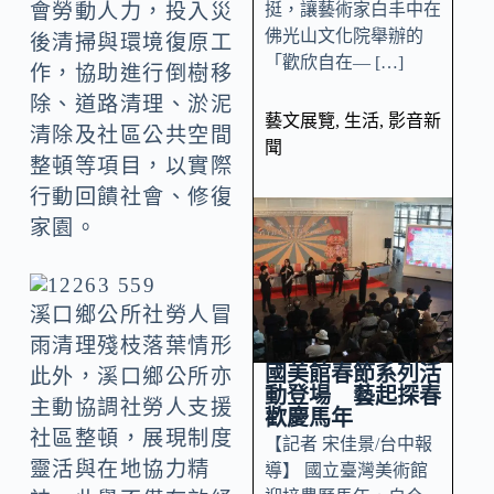
挺，讓藝術家白丰中在
會勞動人力，投入災
佛光山文化院舉辦的
後清掃與環境復原工
「歡欣自在— […]
作，協助進行倒樹移
除、道路清理、淤泥
藝文展覽
,
生活
,
影音新
清除及社區公共空間
聞
整頓等項目，以實際
行動回饋社會、修復
家園。
溪口鄉公所社勞人冒
雨清理殘枝落葉情形
國美館春節系列活
此外，溪口鄉公所亦
動登場 藝起探春
主動協調社勞人支援
歡慶馬年
社區整頓，展現制度
【記者 宋佳景/台中報
靈活與在地協力精
導】 國立臺灣美術館