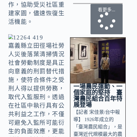
作，協助受災社區重
看更多...
建家園，儘速恢復生
活機能。
嘉義縣立田徑場社勞
人災後落葉清掃情況
社會勞動制度是具正
向意義的刑罰替代措
施，使符合條件之受
一場農民運動、一
刑人得以提供勞務，
個家庭的堅持 臺
取代入監服刑。透過
灣農民組合百年特
展登場
在社區中執行具有公
【記者 宋佳景/台中報
共利益之工作，不僅
導】 1926年成立的
可避免入監所可能衍
「臺灣農民組合」，是
生的負面效應，更能
臺灣近代規模最大的農