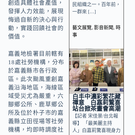
創造具體社會產值，
民組織之一。百年前，
發揮人力效能，展現
一群來 […]
悔過自新的決心與行
藝文展覽
,
影音新聞
,
時
動，實踐回饋社會的
事
價值。
嘉義地檢署目前轄有
18處社勞機構，分布
於嘉義縣市各行政
區。此次颱風重創嘉
義沿海地區，海線區
域受災尤為嚴重，六
白丰中濃彩繁花藏
禪意 白嘉莉驚喜
腳鄉公所、鹿草鄉公
站台掀茶畫會高潮
所及位於朴子市的嘉
【記者 宋佳景/台北報
義縣立田徑場等社勞
導】 「最美麗主持
機構，均即時調度社
人」白嘉莉驚喜現身力