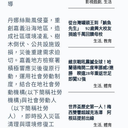
o
Li
影視戲劇
,
生活
導
k
n
k
丹娜絲颱風侵臺，重
從台灣罐頭王到「鮪魚
創嘉義沿海地區，造
先生」 92歲興大校友
捐逾千萬回饋母校
成社區環境凌亂、樹
生活
,
教育
木倒伏、公共設施毀
損，災後重建需求迫
切。嘉義地方檢察署
維京戰吼震撼全球！哈
蘭德梅開二度率挪威2連
積極響應災後復原行
勝 睽違28年重返世足
動，運用社會勞動制
即闖32強
度，結合在地社會勞
生活
,
體育
動機構(以下簡稱社勞
機構)與社會勞動人
世界盃歷史第一人！梅
（以下簡稱社勞
西雙響超越克洛澤 阿
人），即時投入災區
根廷提前出線
清理與環境修復工
生活
,
體育