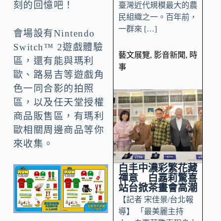
刻的回憶吧！
臺灣近代規模最大的農
民組織之一。百年前，
一群來 […]
會場設有Nintendo
Switch™ 2遊戲體驗
藝文展覽
,
影音新聞
,
時
區，還有能與瑪利
事
歐、路易吉等遊戲角
色一同合影的拍照
區，以及任天堂授權
商品販售區，有瑪利
歐相關周邊商品等你
來收集。
白丰中濃彩繁花藏
禪意 白嘉莉驚喜
站台掀茶畫會高潮
【記者 宋佳景/台北報
導】 「最美麗主持