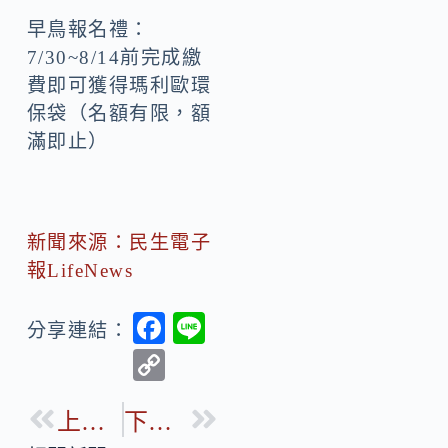
早鳥報名禮：
7/30~8/14前完成繳
費即可獲得瑪利歐環
保袋（名額有限，額
滿即止）
新聞來源：民生電子
報LifeNews
F
Li
分享連結：
ac
n
C
e
e
o
b
上一篇
下一篇
p