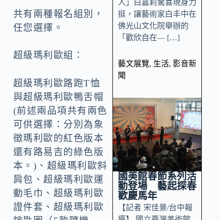
人」白嘉莉驚喜現身力
共有兩種報名組別，
挺，讓藝術家白丰中在
佛光山文化院舉辦的
任您選擇。
「歡欣自在— […]
超級瑪利歐組：
藝文展覽
,
生活
,
影音新
聞
超級瑪利歐路跑T恤
與超級瑪利歐鴨舌帽
(前述兩品項共有兩色
可供選擇：分別為象
徵瑪利歐的紅色版本
還有路易吉的綠色版
本。)、超級瑪利歐斜
國美館春節系列活
肩包、超級瑪利歐運
動登場 藝起探春
動毛巾、超級瑪利歐
歡慶馬年
證件套、超級瑪利歐
【記者 宋佳景/台中報
導】 國立臺灣美術館