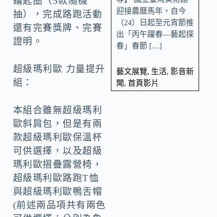
鑰匙圈（5款隨機
迎接農曆馬年，自今
抽），完成路跑活動
（24）日起至元宵節推
還有完賽獎牌、完賽
出「丙午躍春—藝起探
證明。
春」春節 […]
超級瑪利歐 力量提升
藝文展覽
,
生活
,
影音新
組：
聞
,
首頁影片
本組合雖無超級瑪利
歐斜肩包，但是有兩
款超級瑪利歐保溫杯
可供選擇，以及超級
瑪利歐摺疊露營椅，
超級瑪利歐路跑T恤
與超級瑪利歐鴨舌帽
(前述兩品項共有兩色