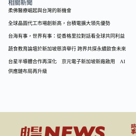
o
y
相關新聞
o
柔佛醫療崛起與台灣的新機會
Li
k
n
全球晶圓代工市場創新高，台積電擴大領先優勢
k
台海有事，世界有事：從香格里拉對話看全球共同利益
蔬食教育論壇於新加坡慈濟舉行 跨界共探永續飲食未來
台星半導體合作再深化 京元電子新加坡新廠啟用 AI
供應鏈布局再升級