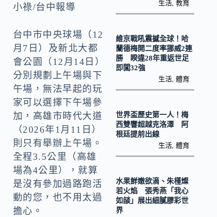
o
Li
生活
,
教育
小祿/台中報導
k
n
k
台中市中央球場（12
維京戰吼震撼全球！哈
月7日）及新北大都
蘭德梅開二度率挪威2連
勝 睽違28年重返世足
會公園（12月14日）
即闖32強
分別規劃上午場與下
生活
,
體育
午場，無法早起的玩
家可以選擇下午場參
世界盃歷史第一人！梅
加，高雄市時代大道
西雙響超越克洛澤 阿
（2026年1月11日）
根廷提前出線
則只有舉辦上午場。
生活
,
體育
全程3.5公里（高雄
場為4公里），就算
水果鮮嫩欲滴、朱槿燦
是沒有參加過路跑活
若火焰 張秀燕「我心
動的您，也不用太過
如燄」展出細膩膠彩世
擔心。
界