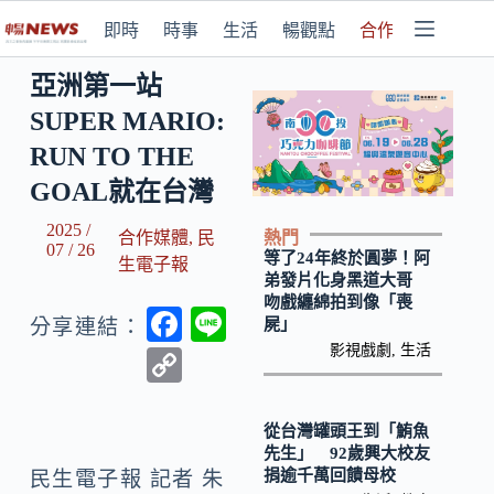
即時
時事
生活
暢觀點
合作媒體
亞洲第一站
SUPER MARIO:
RUN TO THE
GOAL就在台灣
2025 /
熱門
合作媒體
,
民
07 / 26
等了24年終於圓夢！阿
生電子報
弟發片化身黑道大哥
吻戲纏綿拍到像「喪
F
Li
屍」
分享連結：
ac
n
影視戲劇
,
生活
C
e
e
o
b
p
從台灣罐頭王到「鮪魚
先生」 92歲興大校友
o
y
捐逾千萬回饋母校
民生電子報 記者 朱