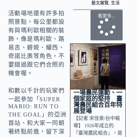
藝文展覽
,
生活
活動場地還有許多拍
看更多...
照景點，每公里都設
有與瑪利歐相關的裝
飾，像是瑪利歐、路
易吉、碧姬、耀西、
奇諾比奧等角色，不
要錯過跟它們合照的
機會喔。
和數以千計的玩家們
一場農民運動、一
個家庭的堅持 臺
一起參加「SUPER
灣農民組合百年特
MARIO: RUN TO
展登場
THE GOAL」的亞洲
【記者 宋佳景/台中報
首站、和大家一同朝
導】 1926年成立的
著終點前進，留下深
「臺灣農民組合」，是