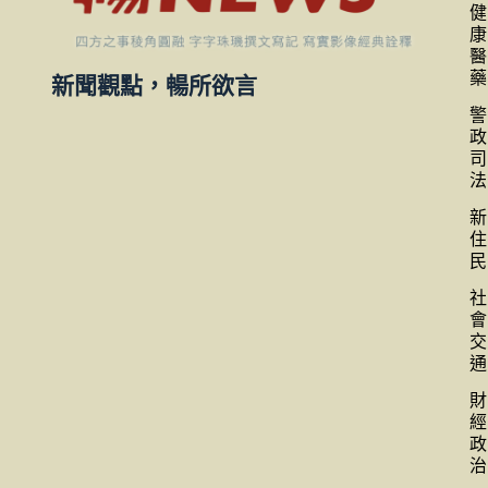
健
康
醫
藥
新聞觀點，暢所欲言
警
政
司
法
新
住
民
社
會
交
通
財
經
政
治