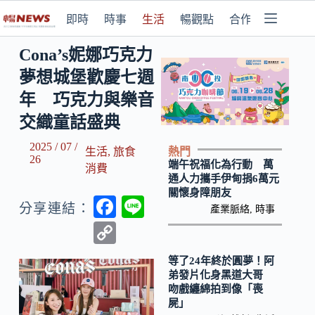
即時
時事
生活
暢觀點
合作媒體
Cona’s妮娜巧克力
夢想城堡歡慶七週
年 巧克力與樂音
交織童話盛典
2025 / 07 /
熱門
生活
,
旅食
26
端午祝福化為行動 萬
消費
通人力攜手伊甸捐6萬元
關懷身障朋友
F
Li
分享連結：
產業脈絡
,
時事
ac
n
C
e
e
o
等了24年終於圓夢！阿
b
p
弟發片化身黑道大哥
吻戲纏綿拍到像「喪
o
y
屍」