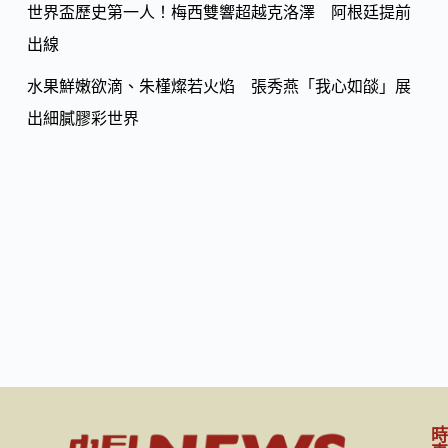
世界盃歷史第一人！梅西雙響超越克洛澤 阿根廷提前
出線
水果鮮嫩欲滴、朱槿燦若火焰 張秀燕「我心如燄」展
出細膩膠彩世界