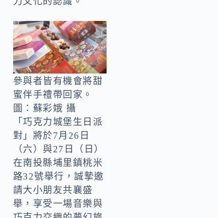
力文化的認識。
參與者皆有機會將甜
蜜伴手禮帶回家。
圖：蘇彩娥 攝
「巧克力城堡生日派
對」將於7月26日
（六）與27日（日）
在南投縣埔里鎮桃米
路32號舉行，誠摯邀
請大小朋友共襄盛
舉，享受一場音樂與
巧克力交織的夢幻旅