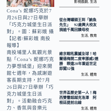
o
Li
影視戲劇
,
生活
k
n
Cona’s 妮娜巧克於7
k
月26日與27日舉辦
從台灣罐頭王到「鮪魚
「巧克力城堡生日派
先生」 92歲興大校友
捐逾千萬回饋母校
對」。圖：蘇彩娥 攝
生活
,
教育
【記者/蘇彩娥 南投
報導】
南投埔里人氣觀光景
維京戰吼震撼全球！哈
蘭德梅開二度率挪威2連
點「Cona’s 妮娜巧克
勝 睽違28年重返世足
力夢想城堡」迎來開
即闖32強
館七週年，為感謝遊
生活
,
體育
客長期支持，於7月
26日與27日舉辦「巧
世界盃歷史第一人！梅
克力城堡生日派
西雙響超越克洛澤 阿
對」。活動融合巧克
根廷提前出線
力、香氛與音樂元
生活
,
體育