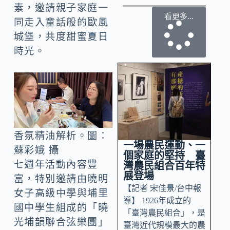
素，邀請親子家庭一
看更多...
同走入童話般的歐風
城堡，共度甜蜜夏日
時光。
香氛精油解析。圖：
一場農民運動、一
蘇彩娥 攝
個家庭的堅持 臺
七週年活動內容豐
灣農民組合百年特
展登場
富，特別邀請由曉明
【記者 宋佳景/台中報
女子高級中學與埔里
導】 1926年成立的
國中學生組成的「曉
「臺灣農民組合」，是
光埔韻聯合弦樂團」
臺灣近代規模最大的農