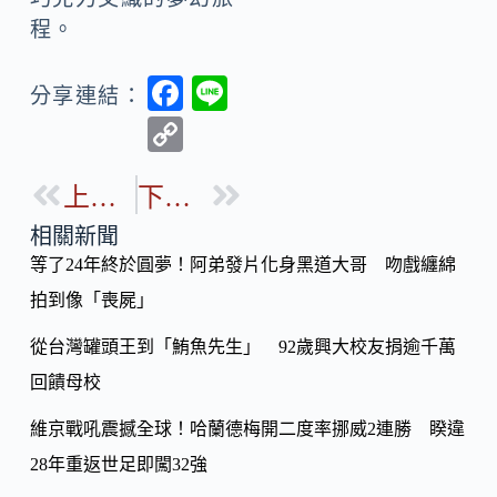
程。
F
Li
分享連結：
ac
n
C
e
e
o
b
上一篇
下一篇
p
o
y
相關新聞
o
等了24年終於圓夢！阿弟發片化身黑道大哥 吻戲纏綿
Li
k
拍到像「喪屍」
n
k
從台灣罐頭王到「鮪魚先生」 92歲興大校友捐逾千萬
回饋母校
維京戰吼震撼全球！哈蘭德梅開二度率挪威2連勝 睽違
28年重返世足即闖32強