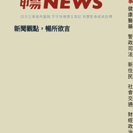
健
康
醫
藥
新聞觀點，暢所欲言
警
政
司
法
新
住
民
社
會
交
通
財
經
政
治