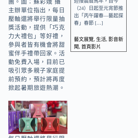
迎接農曆馬年，自今
團。圖：蘇彩娥 攝
（24）日起至元宵節推
主辦單位指出，每日
出「丙午躍春—藝起探
壓軸還將舉行限量抽
春」春節 […]
獎活動，提供「巧克
力大禮包」等好禮，
藝文展覽
,
生活
,
影音新
參與者皆有機會將甜
聞
,
首頁影片
蜜伴手禮帶回家。活
動免費入場，目前已
吸引眾多親子家庭提
前預約，預計將再度
掀起暑期旅遊熱潮。