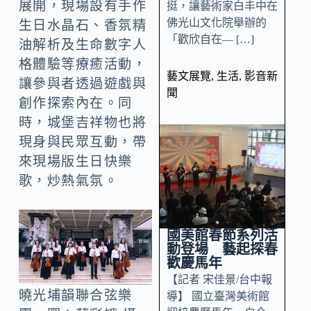
展開，現場設有手作
挺，讓藝術家白丰中在
佛光山文化院舉辦的
生日水晶石、香氛精
「歡欣自在— […]
油解析及生命數字人
格體驗等療癒活動，
藝文展覽
,
生活
,
影音新
讓參與者透過遊戲與
聞
創作探索內在。同
時，城堡吉祥物也將
現身與民眾互動，帶
來現場版生日快樂
歌，炒熱氣氛。
國美館春節系列活
動登場 藝起探春
歡慶馬年
【記者 宋佳景/台中報
曉光埔韻聯合弦樂
導】 國立臺灣美術館