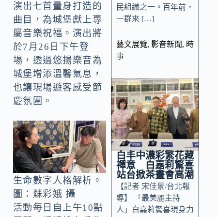
演出七首量身打造的
民組織之一。百年前，
曲目，為城堡獻上專
一群來 […]
屬音樂祝福。演出將
藝文展覽
,
影音新聞
,
時
於7月26日下午登
事
場，透過悠揚樂音為
城堡增添溫馨氣息，
也讓現場遊客感受節
慶氛圍。
白丰中濃彩繁花藏
禪意 白嘉莉驚喜
站台掀茶畫會高潮
生命數字人格解析。
【記者 宋佳景/台北報
圖：蘇彩娥 攝
導】 「最美麗主持
活動每日自上午10點
人」白嘉莉驚喜現身力