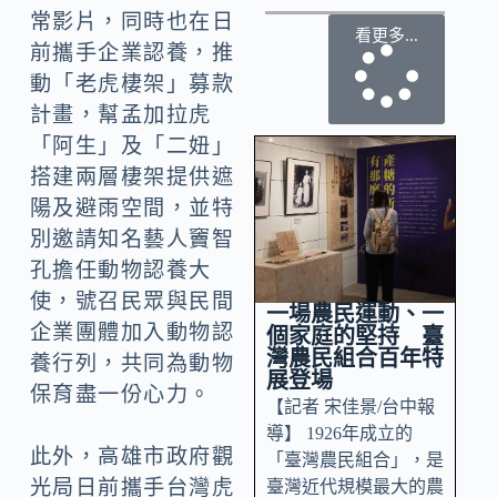
常影片，同時也在日
看更多...
前攜手企業認養，推
動「老虎棲架」募款
計畫，幫孟加拉虎
「阿生」及「二妞」
搭建兩層棲架提供遮
陽及避雨空間，並特
別邀請知名藝人竇智
孔擔任動物認養大
使，號召民眾與民間
一場農民運動、一
企業團體加入動物認
個家庭的堅持 臺
灣農民組合百年特
養行列，共同為動物
展登場
保育盡一份心力。
【記者 宋佳景/台中報
導】 1926年成立的
此外，高雄市政府觀
「臺灣農民組合」，是
光局日前攜手台灣虎
臺灣近代規模最大的農