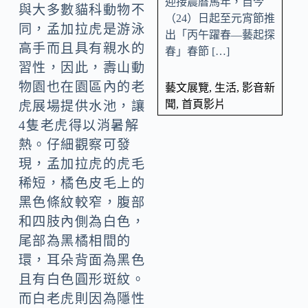
迎接農曆馬年，自今
與大多數貓科動物不
（24）日起至元宵節推
同，孟加拉虎是游泳
出「丙午躍春—藝起探
高手而且具有親水的
春」春節 […]
習性，因此，壽山動
物園也在園區內的老
藝文展覽
,
生活
,
影音新
聞
,
首頁影片
虎展場提供水池，讓
4隻老虎得以消暑解
熱。仔細觀察可發
現，孟加拉虎的虎毛
稀短，橘色皮毛上的
黑色條紋較窄，腹部
和四肢內側為白色，
尾部為黑橘相間的
環，耳朵背面為黑色
且有白色圓形斑紋。
而白老虎則因為隱性