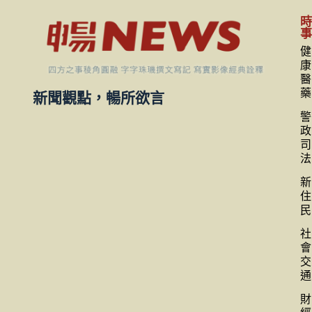
健
康
醫
藥
新聞觀點，暢所欲言
警
政
司
法
新
住
民
社
會
交
通
財