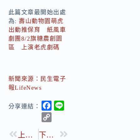
此篇文章最開始出處
為:
壽山動物園萌虎
出動推保育 紙風車
劇團8/2旗糖農創園
區 上演老虎劇碼
新聞來源：民生電子
報LifeNews
F
Li
分享連結：
ac
n
C
e
e
o
b
上一篇
下一篇
p