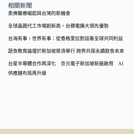
o
y
相關新聞
o
柔佛醫療崛起與台灣的新機會
Li
k
n
全球晶圓代工市場創新高，台積電擴大領先優勢
k
台海有事，世界有事：從香格里拉對話看全球共同利益
蔬食教育論壇於新加坡慈濟舉行 跨界共探永續飲食未來
台星半導體合作再深化 京元電子新加坡新廠啟用 AI
供應鏈布局再升級