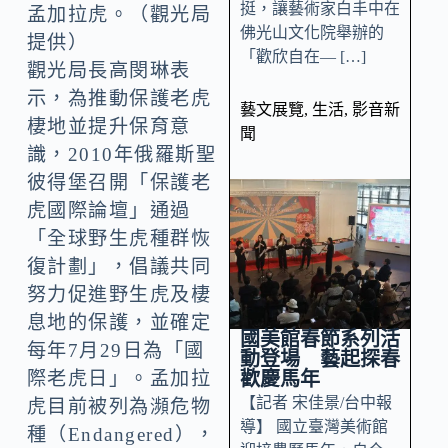
挺，讓藝術家白丰中在
孟加拉虎。（觀光局
佛光山文化院舉辦的
提供）
「歡欣自在— […]
觀光局長高閔琳表
示，為推動保護老虎
藝文展覽
,
生活
,
影音新
棲地並提升保育意
聞
識，2010年俄羅斯聖
彼得堡召開「保護老
虎國際論壇」通過
「全球野生虎種群恢
復計劃」，倡議共同
努力促進野生虎及棲
息地的保護，並確定
國美館春節系列活
每年7月29日為「國
動登場 藝起探春
歡慶馬年
際老虎日」。孟加拉
【記者 宋佳景/台中報
虎目前被列為瀕危物
導】 國立臺灣美術館
種（Endangered），