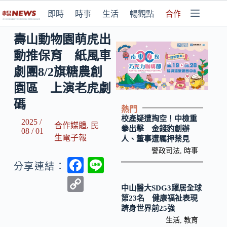
即時
時事
生活
暢觀點
合作媒體
壽山動物園萌虎出
動推保育 紙風車
劇團8/2旗糖農創
園區 上演老虎劇
碼
熱門
校產疑遭掏空！中檢重
2025 /
合作媒體
,
民
拳出擊 金錢豹創辦
08 / 01
生電子報
人、董事遭羈押禁見
警政司法
,
時事
F
Li
分享連結：
ac
n
C
中山醫大SDG3躍居全球
e
e
o
第23名 健康福祉表現
躋身世界前25強
b
p
生活
,
教育