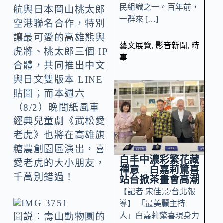
民組織之一。百年前，
航與日本岡山桃太郎
一群來 […]
空港聯名合作，特別
讓最可愛的高雄熊與
藝文展覽
,
影音新聞
,
時
虎將、桃太郎三個 IP
事
合體，共同推出中文
與日文雙版本 LINE
貼圖；而本週六
（8/2）晚間紙風車
經典兒童劇《武松愛
老虎》也將在高雄旗
糖農創園區演出，喜
白丰中濃彩繁花藏
愛老虎的大小朋友，
禪意 白嘉莉驚喜
千萬別錯過！
站台掀茶畫會高潮
【記者 宋佳景/台北報
導】 「最美麗主持
人」白嘉莉驚喜現身力
圖説：壽山動物園的