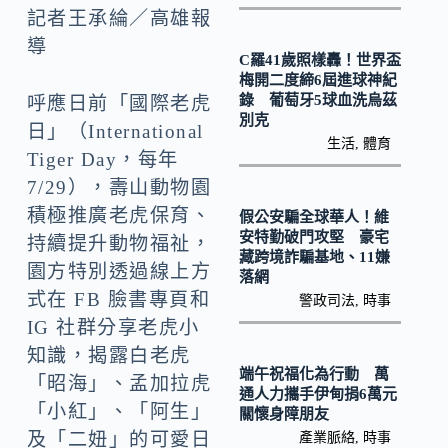
o
y
記者王承綸／高雄報
o
Li
導
C羅41歲照樣轟！世界盃
k
n
梅開二度締6屆進球神紀
k
錄 葡萄牙5球血洗烏茲
呼應日前「國際老虎
別克
日」（International
生活
,
體育
Tiger Day，每年
7/29），壽山動物園
積極推廣老虎保育、
假公安騙全球華人！維
安特勤破門攻堅 豪宅
持續提升動物福祉，
藏跨境詐騙基地、11嫌
園方特別透過線上方
落網
式在 FB 臉書專頁和
警政司法
,
時事
IG 社群分享老虎小
知識，揭露白老虎
端午祝福化為行動 萬
「昭海」、孟加拉虎
通人力攜手伊甸捐6萬元
「小紅」、「阿生」
關懷身障朋友
及「二妞」的可愛日
產業脈絡
,
時事