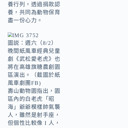
養行列，透過捐款認
養，共同為動物保育
盡一份心力。
圖説：週六（8/2）
晚間紙風車經典兒童
劇《武松愛老虎》也
將在高雄旗糖農創園
區演出。（截圖於紙
風車劇團FB)
壽山動物園指出，園
區內的白老虎「昭
海」爺爺模樣帥氣襲
人，雖然是射手座，
但個性比較像 I 人，