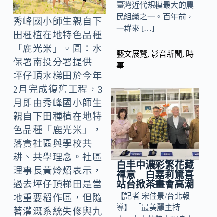
臺灣近代規模最大的農
民組織之一。百年前，
秀峰國小師生親自下
一群來 […]
田種植在地特色品種
「鹿光米」。圖：水
藝文展覽
,
影音新聞
,
時
保署南投分署提供
事
坪仔頂水梯田於今年
2月完成復舊工程，3
月即由秀峰國小師生
親自下田種植在地特
色品種「鹿光米」，
落實社區與學校共
耕、共學理念。社區
白丰中濃彩繁花藏
理事長黃炩炤表示，
禪意 白嘉莉驚喜
站台掀茶畫會高潮
過去坪仔頂梯田是當
【記者 宋佳景/台北報
地重要稻作區，但隨
導】 「最美麗主持
著灌溉系統失修與九