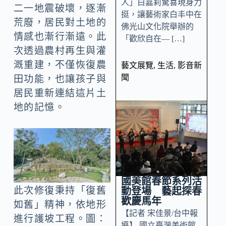
人」白嘉莉驚喜現身力
二一地震破壞，逐漸
挺，讓藝術家白丰中在
荒廢，居民對土地的
佛光山文化院舉辦的
情感也漸行漸遠。此
「歡欣自在— […]
次透過農村再生與灌
溉重建，不僅恢復農
藝文展覽
,
生活
,
影音新
聞
田功能，也讓孩子與
居民重新連結這片土
地的記憶。
國美館春節系列活
此次修復秉持「復舊
動登場 藝起探春
歡慶馬年
如舊」精神，依地形
【記者 宋佳景/台中報
進行護坡工程。圖：
導】 國立臺灣美術館