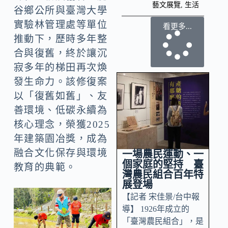
藝文展覽
,
生活
谷鄉公所與臺灣大學
實驗林管理處等單位
看更多...
推動下，歷時多年整
合與復舊，終於讓沉
寂多年的梯田再次煥
發生命力。該修復案
以「復舊如舊」、友
善環境、低碳永續為
核心理念，榮獲2025
年建築園冶獎，成為
融合文化保存與環境
一場農民運動、一
個家庭的堅持 臺
教育的典範。
灣農民組合百年特
展登場
【記者 宋佳景/台中報
導】 1926年成立的
「臺灣農民組合」，是