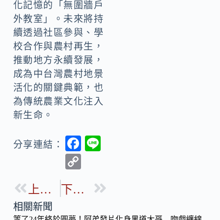
化記憶的「無圍牆戶
外教室」。未來將持
續透過社區參與、學
校合作與農村再生，
推動地方永續發展，
成為中台灣農村地景
活化的關鍵典範，也
為傳統農業文化注入
新生命。
F
Li
分享連結：
ac
n
C
e
e
o
b
上一篇
下一篇
p
o
y
相關新聞
等了24年終於圓夢！阿弟發片化身黑道大哥 吻戲纏綿