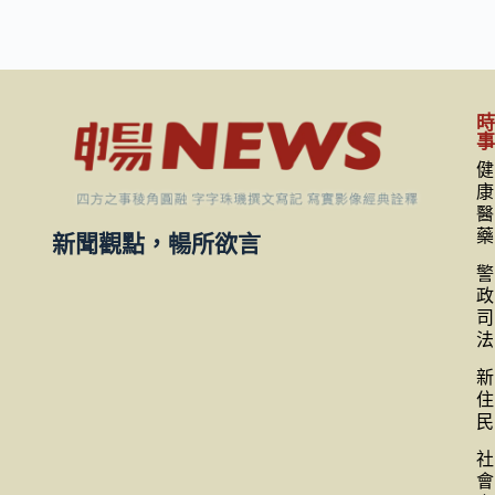
健
康
醫
藥
新聞觀點，暢所欲言
警
政
司
法
新
住
民
社
會