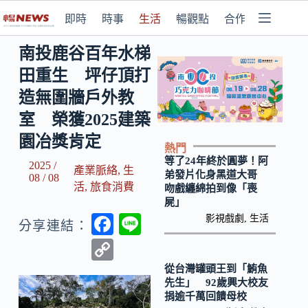
即時
時事
生活
暢觀點
合作媒體
南投鹿谷百年水梯
田重生 坪仔頂打
造無圍牆戶外教
室 榮獲2025建築
園冶獎肯定
熱門
等了24年終於圓夢！阿
2025 /
產業脈絡
,
生
弟發片化身黑道大哥
08 / 08
活
,
旅食消費
吻戲纏綿拍到像「喪
屍」
F
Li
影視戲劇
,
生活
分享連結：
ac
n
C
e
e
o
從台灣罐頭王到「鮪魚
先生」 92歲興大校友
b
p
捐逾千萬回饋母校