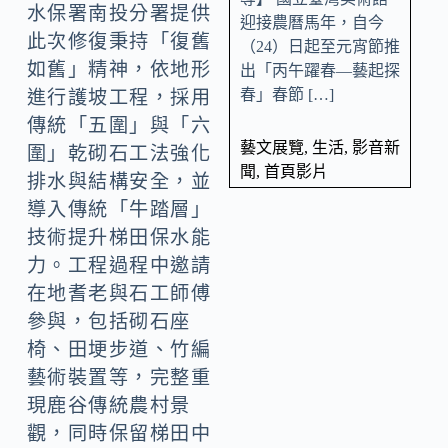
水保署南投分署提供
迎接農曆馬年，自今
此次修復秉持「復舊
（24）日起至元宵節推
如舊」精神，依地形
出「丙午躍春—藝起探
春」春節 […]
進行護坡工程，採用
傳統「五圍」與「六
藝文展覽
,
生活
,
影音新
圍」乾砌石工法強化
聞
,
首頁影片
排水與結構安全，並
導入傳統「牛踏層」
技術提升梯田保水能
力。工程過程中邀請
在地耆老與石工師傅
參與，包括砌石座
椅、田埂步道、竹編
藝術裝置等，完整重
現鹿谷傳統農村景
觀，同時保留梯田中