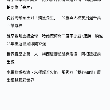
o
Li
k
拍到像「喪屍」
n
k
從台灣罐頭王到「鮪魚先生」 92歲興大校友捐逾千萬
回饋母校
維京戰吼震撼全球！哈蘭德梅開二度率挪威2連勝 睽違
28年重返世足即闖32強
世界盃歷史第一人！梅西雙響超越克洛澤 阿根廷提前
出線
水果鮮嫩欲滴、朱槿燦若火焰 張秀燕「我心如燄」展
出細膩膠彩世界