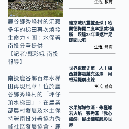
o
y
生活
,
教育
o
Li
k
n
鹿谷鄉秀峰村的沉寂
維京戰吼震撼全球！哈
k
蘭德梅開二度率挪威2連
多年的梯田再次煥發
勝 睽違28年重返世足
生命力。圖：水保署
即闖32強
南投分署提供
生活
,
體育
【記者/蘇彩娥 南投
報導】
世界盃歷史第一人！梅
西雙響超越克洛澤 阿
南投鹿谷鄉百年水梯
根廷提前出線
田再現風華！位於鹿
生活
,
體育
谷鄉秀峰村的「坪仔
頂水梯田」，在農業
水果鮮嫩欲滴、朱槿燦
部農村發展及水土保
若火焰 張秀燕「我心
持署南投分署協力秀
如燄」展出細膩膠彩世
界
峰社區發展協會、鹿