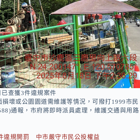
日已查獲3件違規案件
損壞或公園園道需維護等情況，可撥打1999市民
2-1688)通報，市府將即時派員處理，維護交通與用路
件違規開罰 中市嚴守市民公投權益