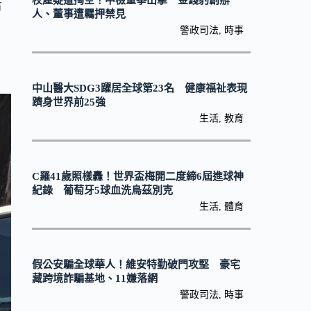
校產疑遭掏空！中檢重拳出擊 金錢豹創辦
市
人、董事遭羈押禁見
警政司法
,
時事
中山醫大SDG3躍居全球第23名 健康福祉表現
躋身世界前25強
生活
,
教育
C羅41歲照樣轟！世界盃梅開二度締6屆進球神
紀錄 葡萄牙5球血洗烏茲別克
生活
,
體育
假公安騙全球華人！維安特勤破門攻堅 豪宅
藏跨境詐騙基地、11嫌落網
警政司法
,
時事