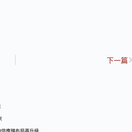
下一篇
益
來
I供應鏈布局再升級