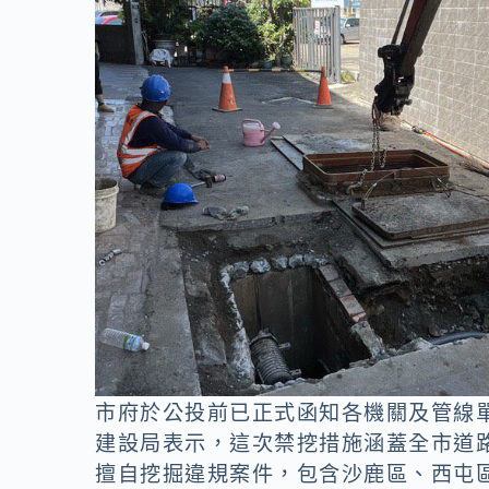
市府於公投前已正式函知各機關及管線
建設局表示，這次禁挖措施涵蓋全市道
擅自挖掘違規案件，包含沙鹿區、西屯