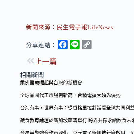
新聞來源：民生電子報LifeNews
F
Li
C
分享連結：
ac
n
o
上一篇
e
e
p
b
y
相關新聞
o
Li
柔佛醫療崛起與台灣的新機會
o
n
全球晶圓代工市場創新高，台積電擴大領先優勢
k
k
台海有事，世界有事：從香格里拉對話看全球共同利
蔬食教育論壇於新加坡慈濟舉行 跨界共探永續飲食未
台星半導體合作再深化 京元電子新加坡新廠啟用 A