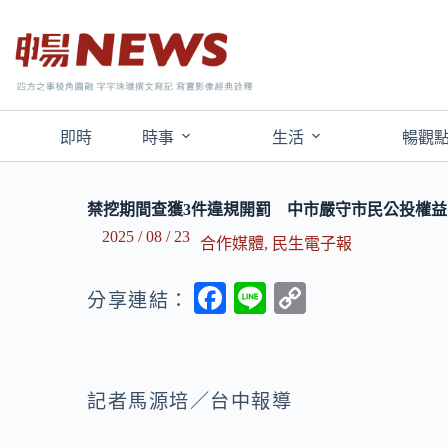
即時
時事
生活
暢觀
禁挖期間查獲3件違規開罰 中市嚴守市民公投權益
2025 / 08 / 23
合作媒體
,
民生電子報
F
Li
C
分享連結：
ac
n
o
e
e
p
b
y
記者馬源培／台中報導
o
Li