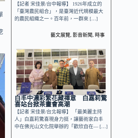
【記者 宋佳景/台中報導】 1926年成立的
「臺灣農民組合」，是臺灣近代規模最大
單
的農民組織之一。百年前，一群來 […]
挖
藝文展覽
,
影音新聞
,
時事
白丰中濃彩繁花藏禪意 白嘉莉驚
喜站台掀茶畫會高潮
【記者 宋佳景/台北報導】 「最美麗主持
人」白嘉莉驚喜現身力挺，讓藝術家白丰
中在佛光山文化院舉辦的「歡欣自在— […]