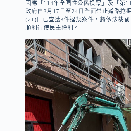
o
n
因應「114年全國性公民投票」及「第1
k
k
政府自8月17日至24日全面禁止道路
(21)日已查獲3件違規案件，將依法
順利行使民主權利。