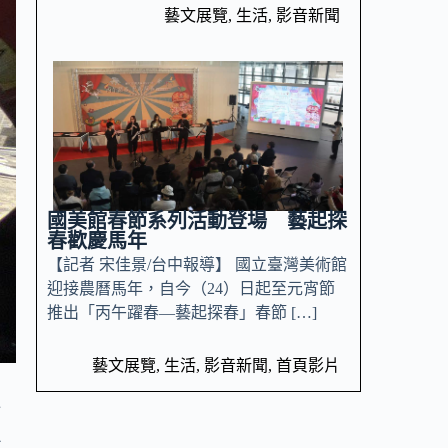
藝文展覽
,
生活
,
影音新聞
國美館春節系列活動登場 藝起探
春歡慶馬年
【記者 宋佳景/台中報導】 國立臺灣美術館
迎接農曆馬年，自今（24）日起至元宵節
推出「丙午躍春—藝起探春」春節 […]
藝文展覽
,
生活
,
影音新聞
,
首頁影片
件
理