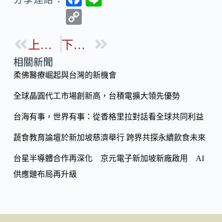
ac
n
C
e
e
o
b
上一篇
下一篇
p
o
y
相關新聞
o
柔佛醫療崛起與台灣的新機會
Li
k
n
全球晶圓代工市場創新高，台積電擴大領先優勢
k
台海有事，世界有事：從香格里拉對話看全球共同利益
蔬食教育論壇於新加坡慈濟舉行 跨界共探永續飲食未來
台星半導體合作再深化 京元電子新加坡新廠啟用 AI
供應鏈布局再升級