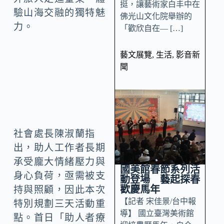
挺，讓藝術家白丰中在
驗山海交融的獨特魅
佛光山文化院舉辦的
力。
「歡欣自在— […]
藝文展覽
,
生活
,
影音新
聞
社會處長陳淑蘭指
出，助人工作者長期
承受龐大情緒壓力與
國美館春節系列活
身心負荷，亟需被支
動登場 藝起探春
歡慶馬年
持與照顧，因此本次
【記者 宋佳景/台中報
特別規劃三天活動重
導】 國立臺灣美術館
點。首日「助人者療