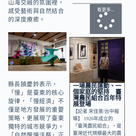
山海交融的氛圍裡，
看更多...
感受藝術與自然結合
的深度療癒。
縣長饒慶鈴表示，
一場農民運動、一
個家庭的堅持 臺
「慢」是臺東的核心
灣農民組合百年特
旋律，「慢經濟」不
展登場
僅是地方發展的重要
【記者 宋佳景/台中報
策略，更展現了臺東
導】 1926年成立的
「臺灣農民組合」，是
獨特的城市競爭力。
臺灣近代規模最大的農
「自然醒慢活祭」正