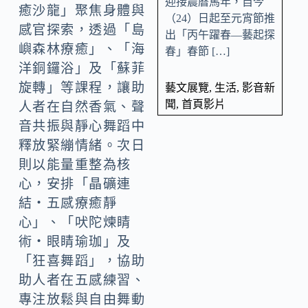
迎接農曆馬年，自今
癒沙龍」聚焦身體與
（24）日起至元宵節推
感官探索，透過「島
出「丙午躍春—藝起探
嶼森林療癒」、「海
春」春節 […]
洋銅鑼浴」及「蘇菲
旋轉」等課程，讓助
藝文展覽
,
生活
,
影音新
聞
,
首頁影片
人者在自然香氣、聲
音共振與靜心舞蹈中
釋放緊繃情緒。次日
則以能量重整為核
心，安排「晶礦連
結・五感療癒靜
心」、「吠陀煉睛
術・眼睛瑜珈」及
「狂喜舞蹈」，協助
助人者在五感練習、
專注放鬆與自由舞動