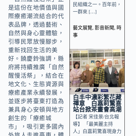
民組織之一。百年前，
是這份在地價值與國
一群來 […]
際療癒潮流結合的代
表品牌，透過藝術、
藝文展覽
,
影音新聞
,
時
自然與身心靈體驗，
事
引導民眾放慢腳步，
重新找回生活的美
好。饒慶鈴強調，縣
府將持續推廣「自然
醒慢活祭」，結合在
地文化、生態資源與
療癒產業永續發展，
白丰中濃彩繁花藏
並逐步將臺東打造為
禪意 白嘉莉驚喜
站台掀茶畫會高潮
兼具身心安頓與地方
【記者 宋佳景/台北報
創生的「療癒城
導】 「最美麗主持
市」，吸引更多國內
人」白嘉莉驚喜現身力
外旅人走進臺東，體