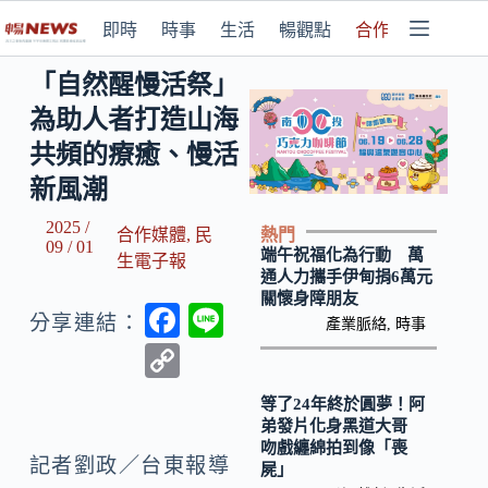
即時
時事
生活
暢觀點
合作媒體
「自然醒慢活祭」
為助人者打造山海
共頻的療癒、慢活
新風潮
2025 /
熱門
合作媒體
,
民
09 / 01
端午祝福化為行動 萬
生電子報
通人力攜手伊甸捐6萬元
關懷身障朋友
F
Li
分享連結：
產業脈絡
,
時事
ac
n
C
e
e
o
等了24年終於圓夢！阿
b
p
弟發片化身黑道大哥
吻戲纏綿拍到像「喪
o
y
記者劉政／台東報導
屍」