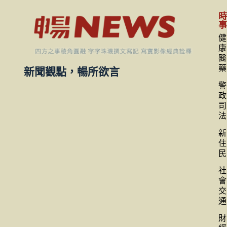
健
康
醫
藥
新聞觀點，暢所欲言
警
政
司
法
新
住
民
社
會
交
通
財