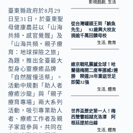
o
Li
影視戲劇
,
生活
k
n
臺東縣政府於8月29
日至31日，於臺東聖
k
從台灣罐頭王到「鮪魚
母健康農莊以「山海
先生」 92歲興大校友
共頻・感官覺醒」及
捐逾千萬回饋母校
生活
,
教育
「山海共頻・親子療
育：地球探險之旅」
為題，推出全臺最大
維京戰吼震撼全球！哈
型身心靈療癒品牌
蘭德梅開二度率挪威2連
勝 睽違28年重返世足
「自然醒慢活祭」。
即闖32強
活動中規劃「助人者
生活
,
體育
療癒沙龍」與「親子
療育專場」兩大系列
活動，吸引專業助人
世界盃歷史第一人！梅
西雙響超越克洛澤 阿
者、療癒工作者及親
根廷提前出線
子家庭參與，共同在
生活
,
體育