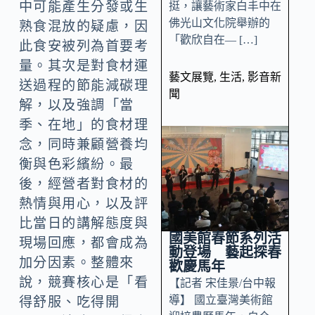
中可能產生分發或生
挺，讓藝術家白丰中在
佛光山文化院舉辦的
熟食混放的疑慮，因
「歡欣自在— […]
此食安被列為首要考
量。其次是對食材運
藝文展覽
,
生活
,
影音新
送過程的節能減碳理
聞
解，以及強調「當
季、在地」的食材理
念，同時兼顧營養均
衡與色彩繽紛。最
後，經營者對食材的
熱情與用心，以及評
比當日的講解態度與
國美館春節系列活
現場回應，都會成為
動登場 藝起探春
加分因素。整體來
歡慶馬年
說，競賽核心是「看
【記者 宋佳景/台中報
導】 國立臺灣美術館
得舒服、吃得開