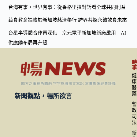
k
台海有事，世界有事：從香格里拉對話看全球共同利益
蔬食教育論壇於新加坡慈濟舉行 跨界共探永續飲食未來
台星半導體合作再深化 京元電子新加坡新廠啟用 AI
供應鏈布局再升級
健
康
醫
藥
新聞觀點，暢所欲言
警
政
司
法
新