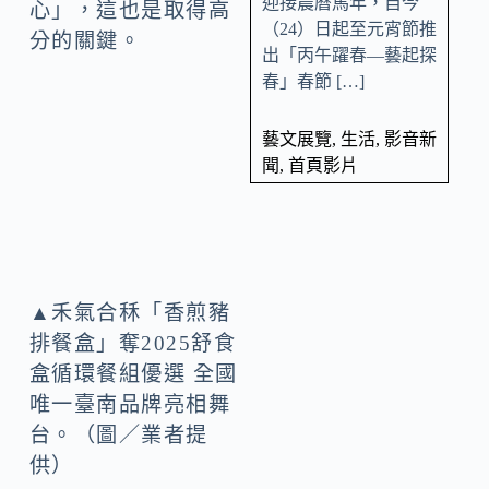
迎接農曆馬年，自今
心」，這也是取得高
（24）日起至元宵節推
分的關鍵。
出「丙午躍春—藝起探
春」春節 […]
藝文展覽
,
生活
,
影音新
聞
,
首頁影片
▲禾氣合秝「香煎豬
排餐盒」奪2025舒食
盒循環餐組優選 全國
唯一臺南品牌亮相舞
台。（圖／業者提
供）