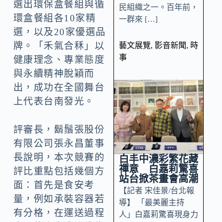
選出環保盒餐組與循
民組織之一。百年前，
環盒餐組各10家精
一群來 […]
選，以及20家優選品
牌。「禾氣合秝」以
藝文展覽
,
影音新聞
,
時
事
健康理念、專業態度
與永續精神脫穎而
出，成功在全國舞台
上代表台南發光。
評審長，鬍鬚張股份
有限公司張永昌董事
長說明，本次競賽的
白丰中濃彩繁花藏
禪意 白嘉莉驚喜
評比重點包括幾個方
站台掀茶畫會高潮
面：首先是食安考
【記者 宋佳景/台北報
量，例如承裝容器若
導】 「最美麗主持
有分格，在運送過程
人」白嘉莉驚喜現身力