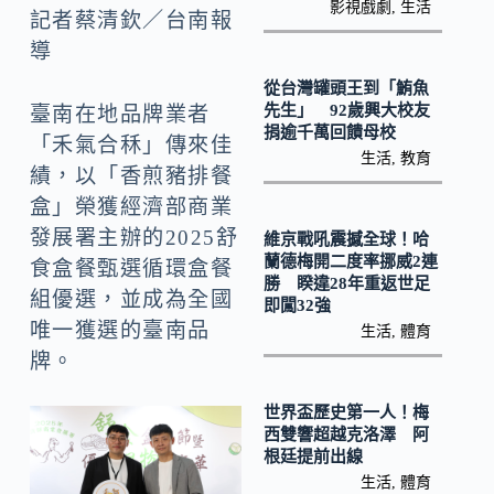
o
y
影視戲劇
,
生活
記者蔡清欽／台南報
o
Li
導
k
n
從台灣罐頭王到「鮪魚
k
先生」 92歲興大校友
臺南在地品牌業者
捐逾千萬回饋母校
「禾氣合秝」傳來佳
生活
,
教育
績，以「香煎豬排餐
盒」榮獲經濟部商業
發展署主辦的2025舒
維京戰吼震撼全球！哈
蘭德梅開二度率挪威2連
食盒餐甄選循環盒餐
勝 睽違28年重返世足
組優選，並成為全國
即闖32強
唯一獲選的臺南品
生活
,
體育
牌。
世界盃歷史第一人！梅
西雙響超越克洛澤 阿
根廷提前出線
生活
,
體育