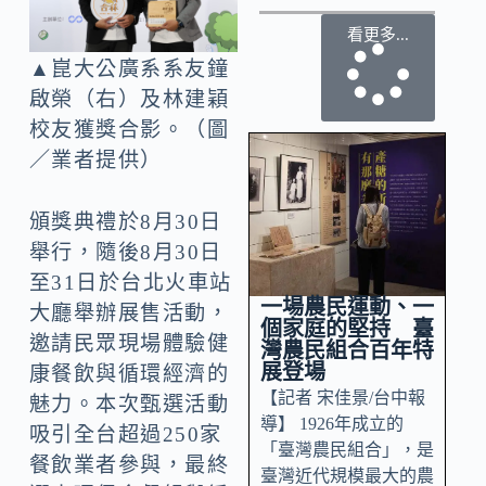
看更多...
▲崑大公廣系系友鐘
啟榮（右）及林建穎
校友獲獎合影。（圖
／業者提供）
頒獎典禮於8月30日
舉行，隨後8月30日
至31日於台北火車站
一場農民運動、一
大廳舉辦展售活動，
個家庭的堅持 臺
邀請民眾現場體驗健
灣農民組合百年特
展登場
康餐飲與循環經濟的
【記者 宋佳景/台中報
魅力。本次甄選活動
導】 1926年成立的
吸引全台超過250家
「臺灣農民組合」，是
餐飲業者參與，最終
臺灣近代規模最大的農