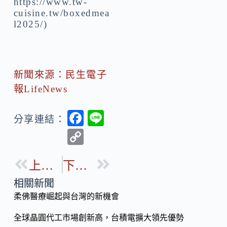
https://www.tw-
cuisine.tw/boxedmea
l2025/)
新聞來源：民生電子
報LifeNews
F
Li
分享連結：
ac
n
C
e
e
o
b
上一篇
下一篇
p
o
y
相關新聞
o
柔佛醫療崛起與台灣的新機會
Li
k
n
全球晶圓代工市場創新高，台積電擴大領先優勢