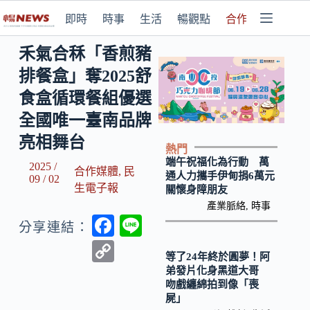
即時
時事
生活
暢觀點
合作媒體
禾氣合秝「香煎豬
排餐盒」奪2025舒
食盒循環餐組優選
全國唯一臺南品牌
亮相舞台
熱門
端午祝福化為行動 萬
2025 /
合作媒體
,
民
通人力攜手伊甸捐6萬元
09 / 02
生電子報
關懷身障朋友
產業脈絡
,
時事
F
Li
分享連結：
ac
n
C
等了24年終於圓夢！阿
e
e
o
弟發片化身黑道大哥
吻戲纏綿拍到像「喪
b
p
屍」