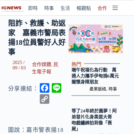
即時
時事
生活
暢觀點
合作媒體
阻詐、救護、助返
家 嘉義市警局表
揚18位員警好人好
事
2025 /
熱門
合作媒體
,
民
09 / 03
端午祝福化為行動 萬
生電子報
通人力攜手伊甸捐6萬元
關懷身障朋友
F
Li
分享連結：
產業脈絡
,
時事
ac
n
C
e
e
o
等了24年終於圓夢！阿
b
p
弟發片化身黑道大哥
吻戲纏綿拍到像「喪
o
y
屍」
圖說：嘉市警表揚18