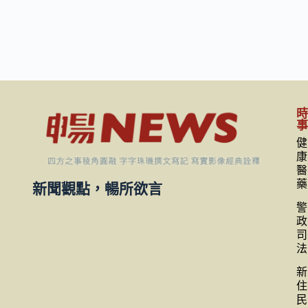
健
康
醫
藥
新聞觀點，暢所欲言
警
政
司
法
新
住
民