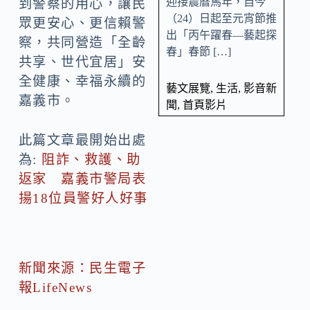
迎接農曆馬年，自今
到警察的用心，讓民
（24）日起至元宵節推
眾更安心、更信賴警
出「丙午躍春—藝起探
察，共同營造「全齡
春」春節 […]
共享、世代宜居」安
全健康、幸福永續的
藝文展覽
,
生活
,
影音新
嘉義市。
聞
,
首頁影片
此篇文章最開始出處
為:
阻詐、救護、助
返家 嘉義市警局表
揚18位員警好人好事
新聞來源：民生電子
報LifeNews