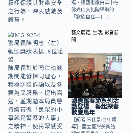
挺，讓藝術家白丰中在
積極保護其財產安全
佛光山文化院舉辦的
之行為，深表感激及
「歡欣自在— […]
讚賞。
藝文展覽
,
生活
,
影音新
聞
警局長陳明志（左）
親頒獎狀表揚18位暖
警
陳局長對於同仁執勤
期間能發揮同理心，
積極防阻詐騙以及各
類為民服務，提出嘉
國美館春節系列活
勉，並期勉本局員警
動登場 藝起探春
持續貫徹「民眾的小
歡慶馬年
事就是警察的大事」
【記者 宋佳景/台中報
之精神，使民眾感受
導】 國立臺灣美術館