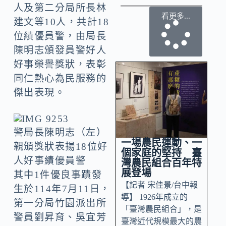
人及第二分局所長林
看更多...
建文等10人，共計18
位績優員警，由局長
陳明志頒發員警好人
好事榮譽獎狀，表彰
同仁熱心為民服務的
傑出表現。
警局長陳明志（左）
一場農民運動、一
親頒獎狀表揚18位好
個家庭的堅持 臺
人好事績優員警
灣農民組合百年特
展登場
其中1件優良事蹟發
【記者 宋佳景/台中報
生於114年7月11日，
導】 1926年成立的
第一分局竹園派出所
「臺灣農民組合」，是
警員劉昇育、吳宜芳
臺灣近代規模最大的農