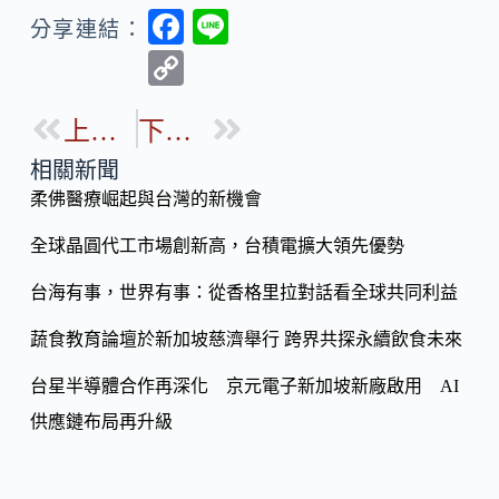
F
Li
分享連結：
ac
n
C
e
e
o
b
上一篇
下一篇
p
o
y
相關新聞
o
柔佛醫療崛起與台灣的新機會
Li
k
n
全球晶圓代工市場創新高，台積電擴大領先優勢
k
台海有事，世界有事：從香格里拉對話看全球共同利益
蔬食教育論壇於新加坡慈濟舉行 跨界共探永續飲食未來
台星半導體合作再深化 京元電子新加坡新廠啟用 AI
供應鏈布局再升級