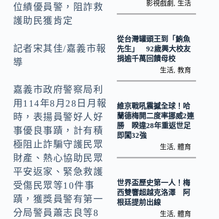
o
Li
影視戲劇
,
生活
位績優員警，阻詐救
k
n
護助民獲肯定
k
從台灣罐頭王到「鮪魚
記者宋其佳/嘉義市報
先生」 92歲興大校友
捐逾千萬回饋母校
導
生活
,
教育
嘉義市政府警察局利
用114年8月28日月報
維京戰吼震撼全球！哈
蘭德梅開二度率挪威2連
時，表揚員警好人好
勝 睽違28年重返世足
事優良事蹟，計有積
即闖32強
極阻止詐騙守護民眾
生活
,
體育
財產、熱心協助民眾
平安返家、緊急救護
世界盃歷史第一人！梅
受傷民眾等10件事
西雙響超越克洛澤 阿
蹟，獲獎員警有第一
根廷提前出線
分局警員蕭志良等8
生活
,
體育