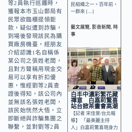
等2員執行巡邏時，
民組織之一。百年前，
獲報本市玉山郵局有
一群來 […]
民眾欲臨櫃提領鉅
藝文展覽
,
影音新聞
,
時
款，疑似遭到詐騙，
事
到場後發現該民為購
買廠房機臺，經朋友
介紹認識1名自稱係
某公司之張姓老闆，
且對方聲稱用現金交
易可以享有折扣優
惠，惟經劉等2員查
證後得知，該公司內
白丰中濃彩繁花藏
禪意 白嘉莉驚喜
並無該名張姓老闆，
站台掀茶畫會高潮
該民始恍然大悟，立
【記者 宋佳景/台北報
即斷絕與詐騙集團之
導】 「最美麗主持
聯繫，並對劉等2員
人」白嘉莉驚喜現身力