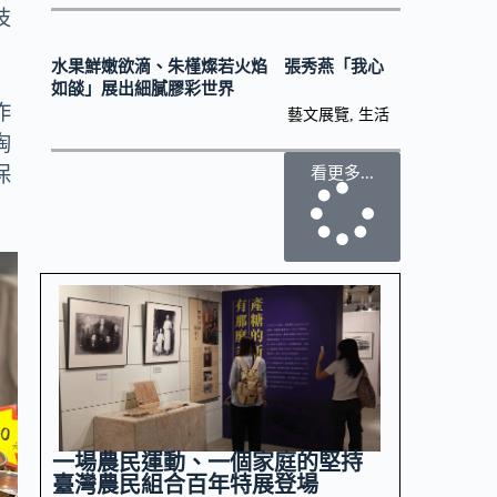
技
水果鮮嫩欲滴、朱槿燦若火焰 張秀燕「我心
如燄」展出細膩膠彩世界
作
藝文展覽
,
生活
陶
保
看更多...
一場農民運動、一個家庭的堅持
臺灣農民組合百年特展登場