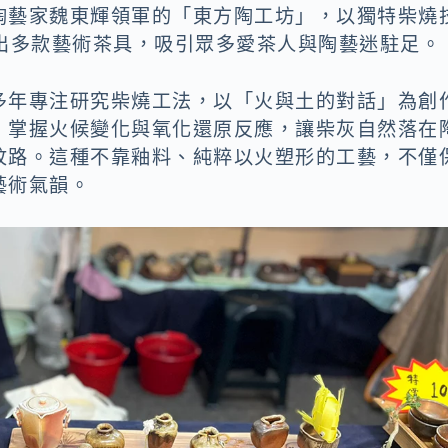
陶藝家魏東輝領軍的「東方陶工坊」，以獨特柴燒
展出多款藝術茶具，吸引眾多愛茶人與陶藝迷駐足。
多年專注研究柴燒工法，以「火與土的對話」為創
，掌握火候變化與氧化還原反應，讓柴灰自然落在
紋路。這種不靠釉料、純粹以火塑形的工藝，不僅
藝術氣韻。