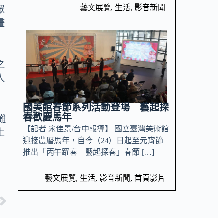
藝文展覽
,
生活
,
影音新聞
眾
畫
之
入
國美館春節系列活動登場 藝起探
春歡慶馬年
攤
【記者 宋佳景/台中報導】 國立臺灣美術館
土
迎接農曆馬年，自今（24）日起至元宵節
推出「丙午躍春—藝起探春」春節 […]
藝文展覽
,
生活
,
影音新聞
,
首頁影片