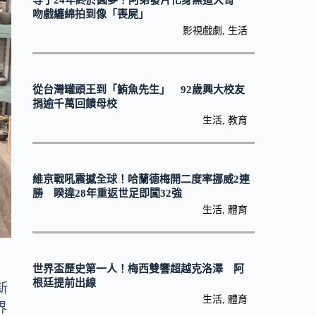
等了24年終於圓夢！阿弟發片化身黑道大哥
吻戲纏綿拍到像「喪屍」
影視戲劇
,
生活
從台灣罐頭王到「鮪魚先生」 92歲興大校友
捐逾千萬回饋母校
生活
,
教育
維京戰吼震撼全球！哈蘭德梅開二度率挪威2連
勝 睽違28年重返世足即闖32強
生活
,
體育
世界盃歷史第一人！梅西雙響超越克洛澤 阿
根廷提前出線
新
生活
,
體育
界