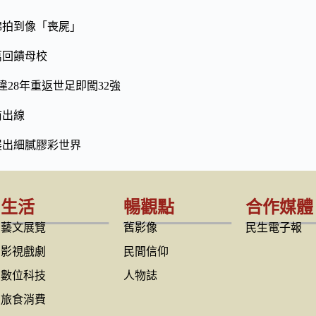
綿拍到像「喪屍」
萬回饋母校
28年重返世足即闖32強
前出線
展出細膩膠彩世界
生活
暢觀點
合作媒體
藝文展覽
舊影像
民生電子報
影視戲劇
民間信仰
數位科技
人物誌
旅食消費