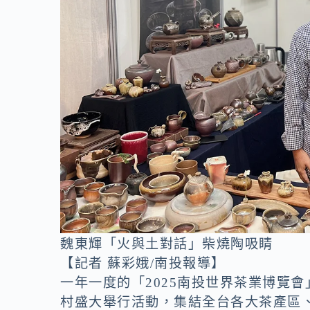
o
n
k
k
魏東輝「火與土對話」柴燒陶吸睛
【記者 蘇彩娥/南投報導】
一年一度的「2025南投世界茶業博覽會
村盛大舉行活動，集結全台各大茶產區