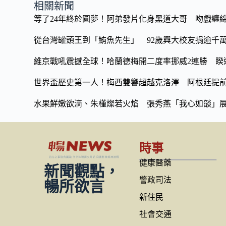
b
y
相關新聞
o
Li
等了24年終於圓夢！阿弟發片化身黑道大哥 吻戲纏
o
n
從台灣罐頭王到「鮪魚先生」 92歲興大校友捐逾千
k
k
維京戰吼震撼全球！哈蘭德梅開二度率挪威2連勝 睽違
世界盃歷史第一人！梅西雙響超越克洛澤 阿根廷提
水果鮮嫩欲滴、朱槿燦若火焰 張秀燕「我心如燄」
時事
健康醫藥
新聞觀點，
警政司法
暢所欲言
新住民
社會交通