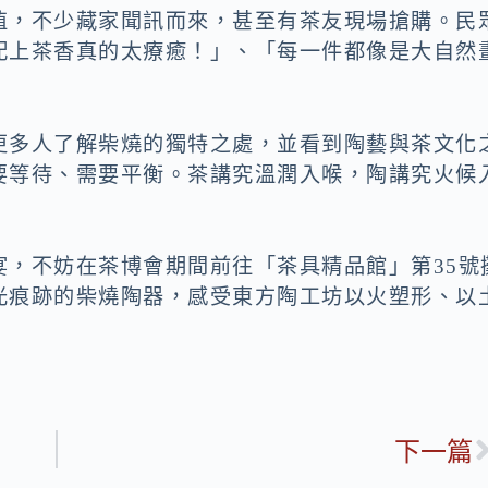
值，不少藏家聞訊而來，甚至有茶友現場搶購。民
配上茶香真的太療癒！」、「每一件都像是大自然
更多人了解柴燒的獨特之處，並看到陶藝與茶文化
要等待、需要平衡。茶講究溫潤入喉，陶講究火候
宴，不妨在茶博會期間前往「茶具精品館」第35號
光痕跡的柴燒陶器，感受東方陶工坊以火塑形、以
下一篇