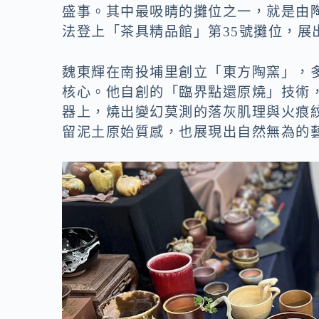
盛事。其中最吸睛的攤位之一，就是由
法登上「茶具精品館」第35號攤位，
魏東輝在南投埔里創立「東方陶窯」，
核心。他自創的「臨界點還原燒」技術
器上，燒出變幻莫測的落灰肌理與火痕
留泥土原始質感，也展現出自然無為的