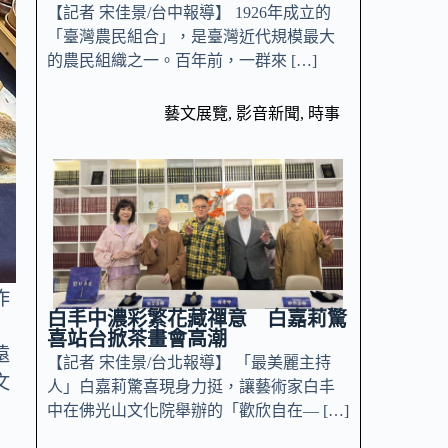
【記者 宋佳景/台中報導】 1926年成立的
「臺灣農民組合」，是臺灣近代規模最大
的農民組織之一。百年前，一群來 […]
藝文展覽
,
影音新聞
,
時事
作
白丰中濃彩繁花藏禪意 白嘉莉驚
喜站台掀茶畫會高潮
遠
【記者 宋佳景/台北報導】 「最美麗主持
文
人」白嘉莉驚喜現身力挺，讓藝術家白丰
中在佛光山文化院舉辦的「歡欣自在— […]