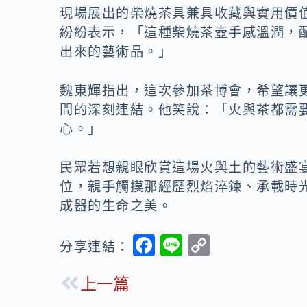
現場展出的柴燒茶具兼具收藏與實用價
紛紛表示，「這種柴燒茶壺手感溫潤，
出來的藝術品。」
魏東輝指出，這次參加茶博會，希望讓
間的深刻連結。他笑說：「火與茶都需
心。」
民眾若想親眼欣賞這場火與土的藝術盛
位，親手觸摸那經歷烈焰淬鍊、承載時
成器的生命之美。
F
Li
C
分享連結：
ac
n
o
上一篇
e
e
p