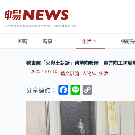
即時
時事
生活
暢觀
魏東輝「火與土對話」柴燒陶吸睛 東方陶工坊展
2025 / 10 / 10
藝文展覽
,
人物誌
,
生活
F
Li
C
分享連結：
ac
n
o
e
e
p
b
y
o
Li