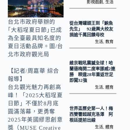
o
y
影視戲劇
,
生活
o
Li
k
n
台北市政府舉辦的
從台灣罐頭王到「鮪魚
k
先生」 92歲興大校友
｢大稻埕夏日節｣已成
捐逾千萬回饋母校
為全臺最具知名度的
生活
,
教育
夏日活動品牌。圖/台
北市政府觀光局
維京戰吼震撼全球！哈
蘭德梅開二度率挪威2連
【記者/周嘉華 綜合
勝 睽違28年重返世足
報導】
即闖32強
台北觀光魅力再創高
生活
,
體育
峰！「2025大稻埕夏
日節」不僅於8月底
世界盃歷史第一人！梅
圓滿落幕，更勇奪
西雙響超越克洛澤 阿
2025年美國繆思創意
根廷提前出線
生活
,
體育
獎（MUSE Creative