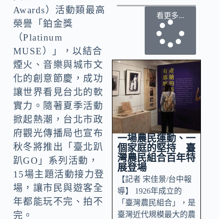
Awards）活動類最高
看更多...
榮譽「鉑金獎
（Platinum
MUSE）」，以結合
煙火、音樂與城市文
化的創意節慶，成功
讓世界看見台北的軟
實力。隨著夏季活動
掀起熱潮，台北市政
府觀光傳播局也宣布
一場農民運動、一
秋冬將推出「臺北趴
個家庭的堅持 臺
灣農民組合百年特
趴GO」系列活動，
展登場
15場主題活動接力登
【記者 宋佳景/台中報
場，讓市民與遊客全
導】 1926年成立的
年都能玩不完、拍不
「臺灣農民組合」，是
臺灣近代規模最大的農
完。