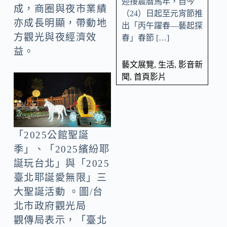
迎接農曆馬年，自今
成，商圈與夜市業績
（24）日起至元宵節推
亦成長明顯，帶動地
出「丙午躍春—藝起探
方觀光與夜經濟效
春」春節 […]
益。
藝文展覽
,
生活
,
影音新
聞
,
首頁影片
「2025公館聖誕
季」、「2025繽紛耶
誕玩台北」與「2025
臺北耶誕愛無限」三
大聖誕活動 。圖/台
北市政府觀光局
觀傳局表示，「臺北