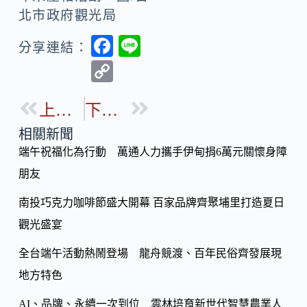
北市政府觀光局
F
Li
分享連結：
ac
n
C
e
e
o
b
上一篇
下一篇
p
o
y
相關新聞
o
端午祝福化為行動 萬通人力攜手伊甸捐6萬元關懷身障
Li
k
朋友
n
k
南投巧克力咖啡節盛大開幕 百家品牌齊聚埔里打造夏日
觀光盛宴
全台端午活動熱鬧登場 龍舟競渡、百年民俗齊發展現
地方特色
AI、品牌、永續一次到位 雲林培育新世代智慧農業人