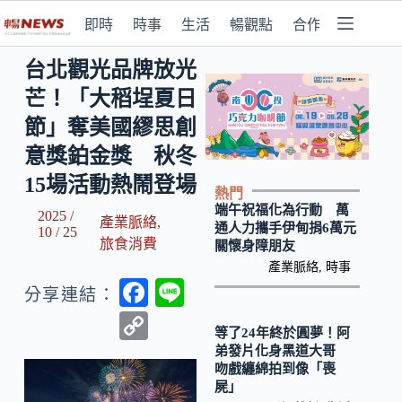
即時
時事
生活
暢觀點
合作媒體
台北觀光品牌放光
芒！「大稻埕夏日
節」奪美國繆思創
意獎鉑金獎 秋冬
15場活動熱鬧登場
熱門
端午祝福化為行動 萬
2025 /
產業脈絡
,
通人力攜手伊甸捐6萬元
10 / 25
旅食消費
關懷身障朋友
產業脈絡
,
時事
F
Li
分享連結：
ac
n
C
等了24年終於圓夢！阿
e
e
o
弟發片化身黑道大哥
吻戲纏綿拍到像「喪
b
p
屍」