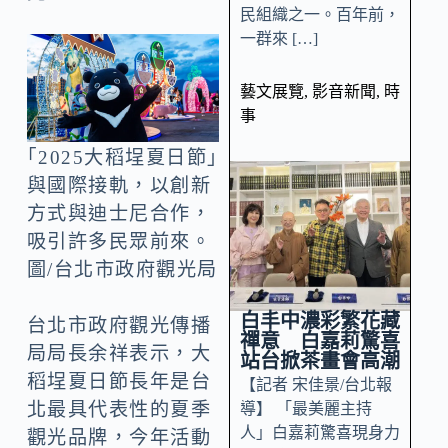
民組織之一。百年前，
一群來 […]
藝文展覽
,
影音新聞
,
時
事
｢2025大稻埕夏日節｣
與國際接軌，以創新
方式與迪士尼合作，
吸引許多民眾前來。
圖/台北市政府觀光局
白丰中濃彩繁花藏
台北市政府觀光傳播
禪意 白嘉莉驚喜
局局長余祥表示，大
站台掀茶畫會高潮
稻埕夏日節長年是台
【記者 宋佳景/台北報
北最具代表性的夏季
導】 「最美麗主持
人」白嘉莉驚喜現身力
觀光品牌，今年活動