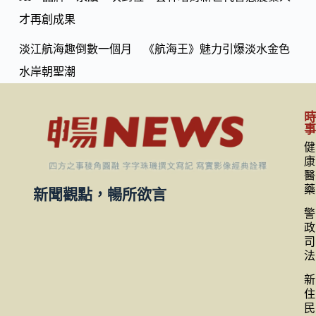
才再創成果
淡江航海趣倒數一個月 《航海王》魅力引爆淡水金色
水岸朝聖潮
健
康
醫
藥
新聞觀點，暢所欲言
警
政
司
法
新
住
民