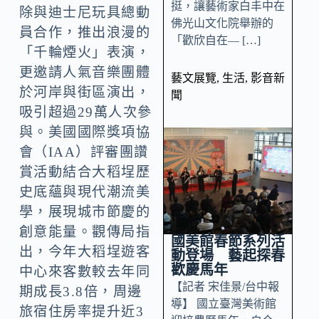
挺，讓藝術家白丰中在
除與迪士尼玩具總動
佛光山文化院舉辦的
員合作，推出浪漫的
「歡欣自在— […]
「千輪煙火」表演，
更邀請人氣音樂團體
藝文展覽
,
生活
,
影音新
於河岸與街區演出，
聞
吸引超過29萬人次參
與。美國國際獎項協
會（IAA）評審團讚
賞活動結合大稻埕歷
史底蘊與現代潮流美
學，展現城市節慶的
創意能量。觀傳局指
國美館春節系列活
出，今年大稻埕遊客
動登場 藝起探春
歡慶馬年
中心來客數較去年同
【記者 宋佳景/台中報
期成長3.8倍，周邊
導】 國立臺灣美術館
旅宿住房率提升近3