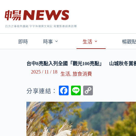
即時
時事
生活
暢觀
台中8亮點入列全國「觀光100亮點」 山城秋冬賞
2025 / 11 / 18
生活
,
旅食消費
F
Li
C
分享連結：
ac
n
o
e
e
p
b
y
o
Li