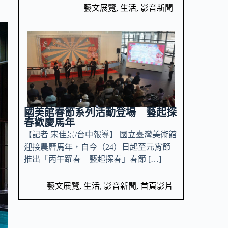
藝文展覽
,
生活
,
影音新聞
國美館春節系列活動登場 藝起探
春歡慶馬年
【記者 宋佳景/台中報導】 國立臺灣美術館
迎接農曆馬年，自今（24）日起至元宵節
推出「丙午躍春—藝起探春」春節 […]
藝文展覽
,
生活
,
影音新聞
,
首頁影片