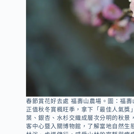
春節賞花好去處 福壽山農場。圖：福壽
正值秋冬賞楓旺季，拿下「最佳人氣獎
葉、銀杏、水杉交織成層次分明的秋景
客中心暨入關博物館，了解當地自然生