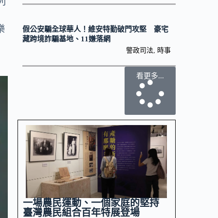
列
、
樂
假公安騙全球華人！維安特勤破門攻堅 豪宅
藏跨境詐騙基地、11嫌落網
警政司法
,
時事
看更多...
一場農民運動、一個家庭的堅持
臺灣農民組合百年特展登場