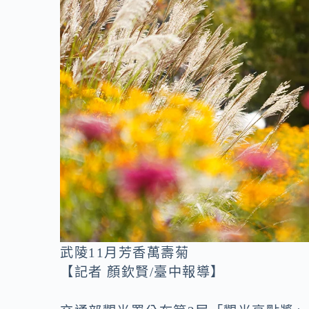
o
n
k
k
武陵11月芳香萬壽菊
【記者 顏欽賢/臺中報導】