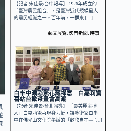
【記者 宋佳景/台中報導】 1926年成立的
「臺灣農民組合」，是臺灣近代規模最大
的農民組織之一。百年前，一群來 […]
藝文展覽
,
影音新聞
,
時事
白丰中濃彩繁花藏禪意 白嘉莉驚
喜站台掀茶畫會高潮
【記者 宋佳景/台北報導】 「最美麗主持
楓
人」白嘉莉驚喜現身力挺，讓藝術家白丰
遊
中在佛光山文化院舉辦的「歡欣自在— […]
森