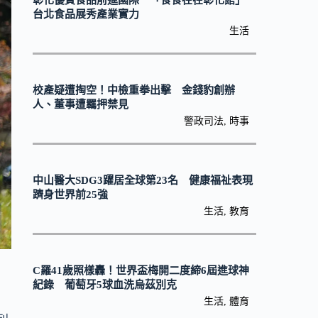
彰化優質食品前進國際 「食食在在彰化館」
台北食品展秀產業實力
生活
校產疑遭掏空！中檢重拳出擊 金錢豹創辦
人、董事遭羈押禁見
警政司法
,
時事
中山醫大SDG3躍居全球第23名 健康福祉表現
躋身世界前25強
生活
,
教育
C羅41歲照樣轟！世界盃梅開二度締6屆進球神
紀錄 葡萄牙5球血洗烏茲別克
生活
,
體育