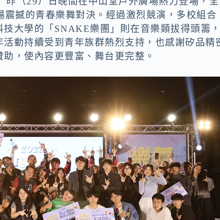
E秀」昨（29）日晚間在中山堂戶外廣場熱力登場，全
一場震撼的青春樂舞對決。經過激烈競演，多校組合
技大學的「SNAKE樂團」則在音樂類拔得頭籌
年活動持續受到青年族群熱烈支持，也感謝矽品精
贊助，使內容更豐富、舞台更完整。