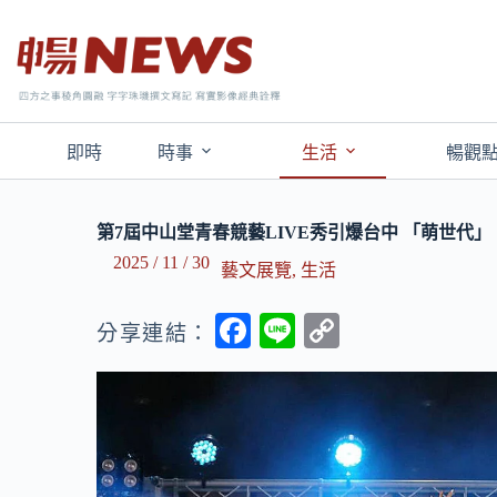
即時
時事
生活
暢觀
第7屆中山堂青春競藝LIVE秀引爆台中 「萌世代」
2025 / 11 / 30
藝文展覽
,
生活
F
Li
C
分享連結：
ac
n
o
e
e
p
b
y
o
Li