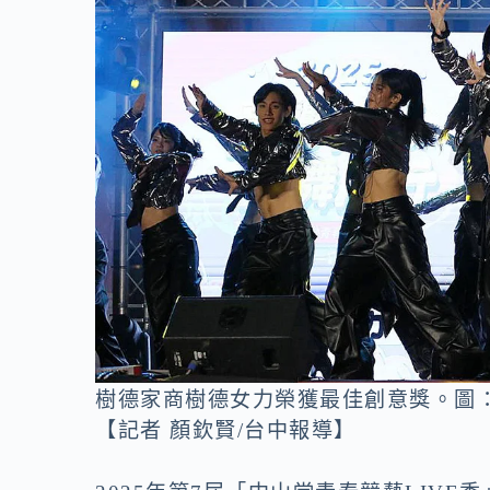
o
n
k
k
樹德家商樹德女力榮獲最佳創意獎。圖
【記者 顏欽賢/台中報導】