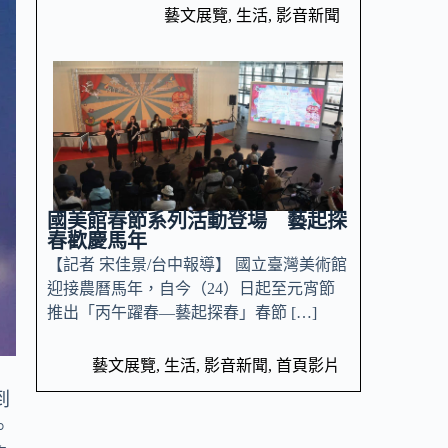
藝文展覽
,
生活
,
影音新聞
國美館春節系列活動登場 藝起探
春歡慶馬年
【記者 宋佳景/台中報導】 國立臺灣美術館
迎接農曆馬年，自今（24）日起至元宵節
推出「丙午躍春—藝起探春」春節 […]
藝文展覽
,
生活
,
影音新聞
,
首頁影片
到
。