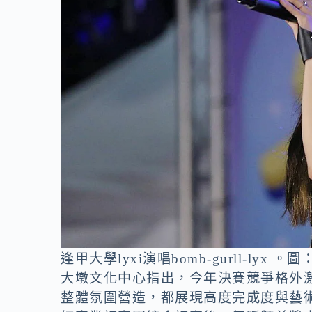
逢甲大學lyxi演唱bomb-gurll-lyx
大墩文化中心指出，今年決賽競爭格外
整體氛圍營造，都展現高度完成度與藝