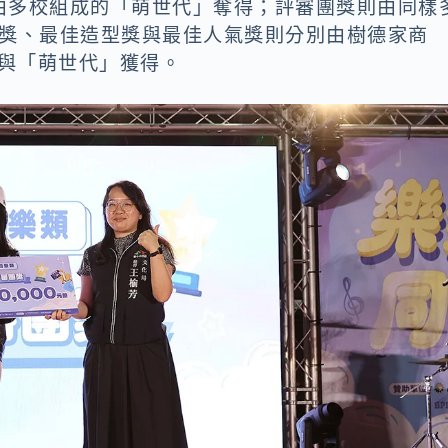
由多校組成的「萌世代」奪得；評審團獎則由同樣
佳創意獎、最佳造型獎與最佳人氣獎則分別由樹德家商
」與「萌世代」獲得。