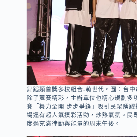
舞蹈類首獎多校組合-萌世代。圖：台中
除了競賽精彩，主辦單位也精心規劃多
賽「舞力全開 步步爭鋒」吸引民眾踴
場還有超人氣摸彩活動，炒熱氣氛。民
度過充滿律動與能量的周末午後。