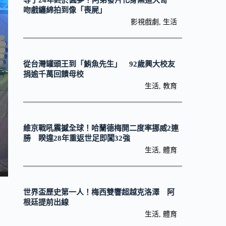
等了24年終於圓夢！阿弟發片化身黑道大哥
吻戲纏綿拍到像「喪屍」
影視戲劇
,
生活
從台灣罐頭王到「鮪魚先生」 92歲興大校友
捐逾千萬回饋母校
生活
,
教育
維京戰吼震撼全球！哈蘭德梅開二度率挪威2連
勝 睽違28年重返世足即闖32強
生活
,
體育
世界盃歷史第一人！梅西雙響超越克洛澤 阿
根廷提前出線
生活
,
體育