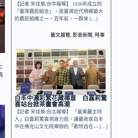
【記者 宋佳景/台中報導】 1926年成立的
「臺灣農民組合」，是臺灣近代規模最大
的農民組織之一。百年前，一群來 […]
藝文展覽
,
影音新聞
,
時事
上
情
白丰中濃彩繁花藏禪意 白嘉莉驚
喜站台掀茶畫會高潮
【記者 宋佳景/台北報導】 「最美麗主持
人」白嘉莉驚喜現身力挺，讓藝術家白丰
中在佛光山文化院舉辦的「歡欣自在— […]