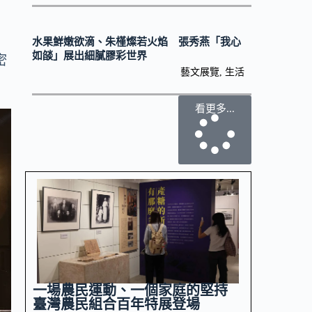
，
水果鮮嫩欲滴、朱槿燦若火焰 張秀燕「我心
如燄」展出細膩膠彩世界
密
藝文展覽
,
生活
看更多...
一場農民運動、一個家庭的堅持
臺灣農民組合百年特展登場