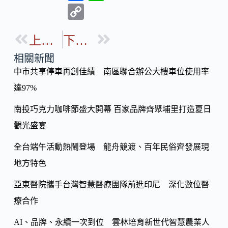
ac
n
C
e
e
o
b
上一篇
下一篇
p
o
y
相關新聞
o
中市共享停車再創佳績 南區聯合辦公大樓車位使用率
Li
k
達97%
n
k
南投巧克力咖啡節盛大開幕 百家品牌齊聚埔里打造夏日
觀光盛宴
全台端午活動熱鬧登場 龍舟競渡、百年民俗齊發展現
地方特色
亞東醫院攜手台灣智慧醫療團隊前進印尼 深化數位醫
療合作
AI、品牌、永續一次到位 雲林培育新世代智慧農業人