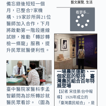
藝文展覽
,
生活
備忘錄後短短一個
月，已整合7家機
看更多...
構、19家診所與21位
醫師加入合作，下月
將啟動第一階段連線
試辦，推動「轉診轉
檢一條龍」服務，提
升民眾就醫便利性。
一場農民運動、一
個家庭的堅持 臺
灣農民組合百年特
展登場
臺中醫院家醫科李孟
【記者 宋佳景/台中報
智顧問為診所轉診就
導】 1926年成立的
醫民眾看診。（圖為
「臺灣農民組合」，是