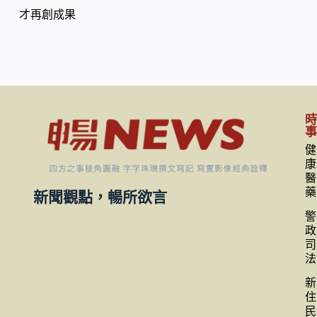
才再創成果
健
康
醫
藥
新聞觀點，暢所欲言
警
政
司
法
新
住
民