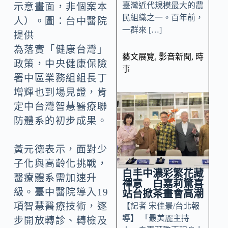
臺灣近代規模最大的農
示意畫面，非個案本
民組織之一。百年前，
人）。圖：台中醫院
一群來 […]
提供
為落實「健康台灣」
藝文展覽
,
影音新聞
,
時
政策，中央健康保險
事
署中區業務組組長丁
增輝也到場見證，肯
定中台灣智慧醫療聯
防體系的初步成果。
黃元德表示，面對少
子化與高齡化挑戰，
白丰中濃彩繁花藏
醫療體系需加速升
禪意 白嘉莉驚喜
級。臺中醫院導入19
站台掀茶畫會高潮
項智慧醫療技術，逐
【記者 宋佳景/台北報
導】 「最美麗主持
步開放轉診、轉檢及