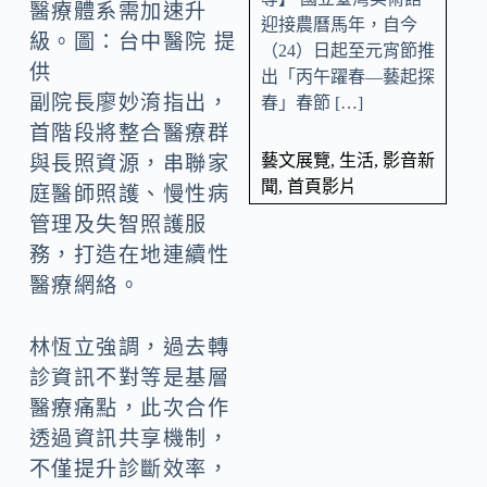
醫療體系需加速升
迎接農曆馬年，自今
級。圖：台中醫院 提
（24）日起至元宵節推
供
出「丙午躍春—藝起探
副院長廖妙淯指出，
春」春節 […]
首階段將整合醫療群
藝文展覽
,
生活
,
影音新
與長照資源，串聯家
聞
,
首頁影片
庭醫師照護、慢性病
管理及失智照護服
務，打造在地連續性
醫療網絡。
林恆立強調，過去轉
診資訊不對等是基層
醫療痛點，此次合作
透過資訊共享機制，
不僅提升診斷效率，