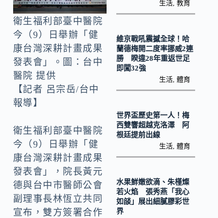
o
Li
生活
,
教育
k
n
衛生福利部臺中醫院
k
今（9）日舉辦「健
維京戰吼震撼全球！哈
康台灣深耕計畫成果
蘭德梅開二度率挪威2連
勝 睽違28年重返世足
發表會」。圖：台中
即闖32強
醫院 提供
生活
,
體育
【記者 呂宗岳/台中
報導】
世界盃歷史第一人！梅
西雙響超越克洛澤 阿
衛生福利部臺中醫院
根廷提前出線
今（9）日舉辦「健
生活
,
體育
康台灣深耕計畫成果
發表會」，院長黃元
水果鮮嫩欲滴、朱槿燦
德與台中市醫師公會
若火焰 張秀燕「我心
副理事長林恆立共同
如燄」展出細膩膠彩世
界
宣布，雙方簽署合作