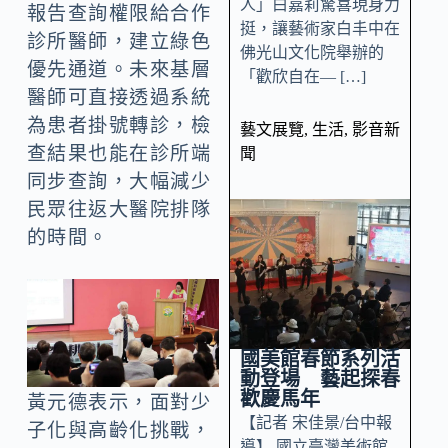
人」白嘉莉驚喜現身力
報告查詢權限給合作
挺，讓藝術家白丰中在
診所醫師，建立綠色
佛光山文化院舉辦的
優先通道。未來基層
「歡欣自在— […]
醫師可直接透過系統
為患者掛號轉診，檢
藝文展覽
,
生活
,
影音新
查結果也能在診所端
聞
同步查詢，大幅減少
民眾往返大醫院排隊
的時間。
國美館春節系列活
動登場 藝起探春
歡慶馬年
黃元德表示，面對少
【記者 宋佳景/台中報
子化與高齡化挑戰，
導】 國立臺灣美術館