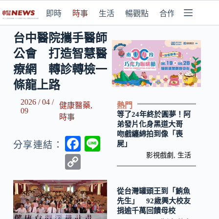
即時
時事
生活
暢觀點
合作媒體
台中醫院攜手醫師
公會 打造智慧醫
療網 轉診轉檢一
條龍上路
2026 / 04 /
熱門
健康醫藥
,
09
等了24年終於圓夢！阿
時事
弟發片化身黑道大哥
吻戲纏綿拍到像「喪
F
Li
屍」
分享連結：
ac
n
影視戲劇
,
生活
C
e
e
o
b
p
從台灣罐頭王到「鮪魚
先生」 92歲興大校友
o
y
捐逾千萬回饋母校