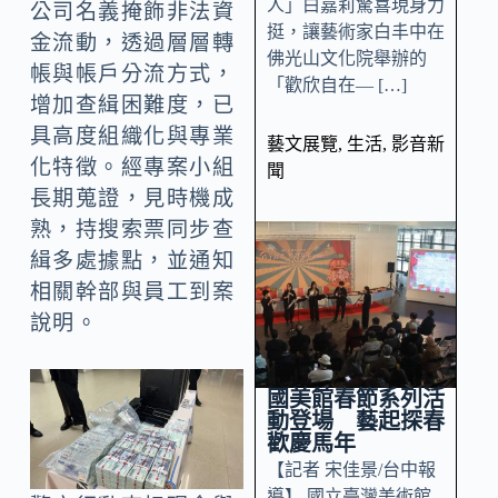
人」白嘉莉驚喜現身力
公司名義掩飾非法資
挺，讓藝術家白丰中在
金流動，透過層層轉
佛光山文化院舉辦的
帳與帳戶分流方式，
「歡欣自在— […]
增加查緝困難度，已
具高度組織化與專業
藝文展覽
,
生活
,
影音新
化特徵。經專案小組
聞
長期蒐證，見時機成
熟，持搜索票同步查
緝多處據點，並通知
相關幹部與員工到案
說明。
國美館春節系列活
動登場 藝起探春
歡慶馬年
【記者 宋佳景/台中報
導】 國立臺灣美術館