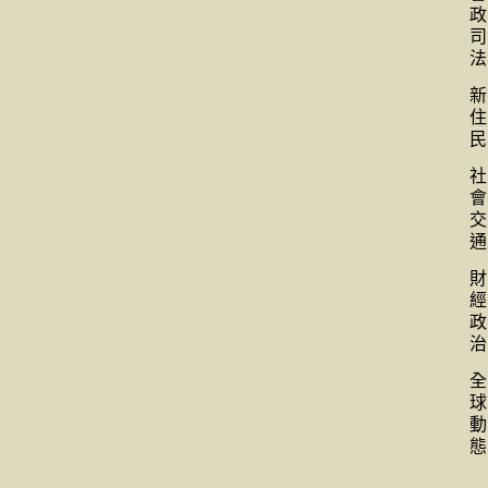
政
司
法
新
住
民
社
會
交
通
財
經
政
治
全
球
動
態