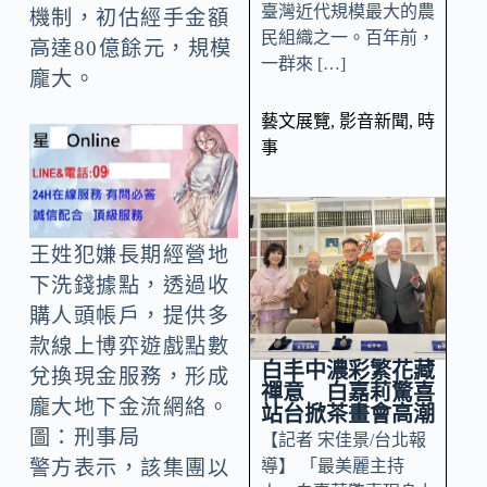
臺灣近代規模最大的農
機制，初估經手金額
民組織之一。百年前，
高達80億餘元，規模
一群來 […]
龐大。
藝文展覽
,
影音新聞
,
時
事
王姓犯嫌長期經營地
下洗錢據點，透過收
購人頭帳戶，提供多
款線上博弈遊戲點數
白丰中濃彩繁花藏
兌換現金服務，形成
禪意 白嘉莉驚喜
龐大地下金流網絡。
站台掀茶畫會高潮
圖：刑事局
【記者 宋佳景/台北報
導】 「最美麗主持
警方表示，該集團以