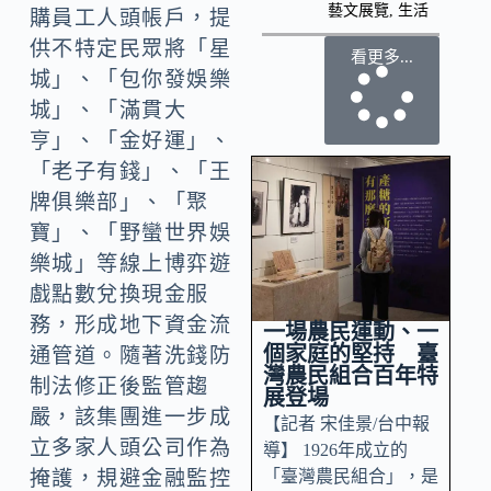
藝文展覽
,
生活
購員工人頭帳戶，提
供不特定民眾將「星
看更多...
城」、「包你發娛樂
城」、「滿貫大
亨」、「金好運」、
「老子有錢」、「王
牌俱樂部」、「聚
寶」、「野蠻世界娛
樂城」等線上博弈遊
戲點數兌換現金服
務，形成地下資金流
一場農民運動、一
個家庭的堅持 臺
通管道。隨著洗錢防
灣農民組合百年特
制法修正後監管趨
展登場
嚴，該集團進一步成
【記者 宋佳景/台中報
立多家人頭公司作為
導】 1926年成立的
「臺灣農民組合」，是
掩護，規避金融監控