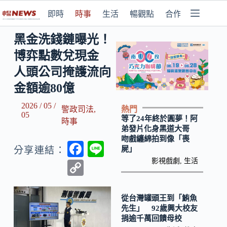
即時
時事
生活
暢觀點
合作媒體
黑金洗錢鏈曝光！
博弈點數兌現金
人頭公司掩護流向
金額逾80億
2026 / 05 /
熱門
警政司法
,
05
等了24年終於圓夢！阿
時事
弟發片化身黑道大哥
吻戲纏綿拍到像「喪
F
Li
屍」
分享連結：
ac
n
影視戲劇
,
生活
C
e
e
o
b
p
從台灣罐頭王到「鮪魚
先生」 92歲興大校友
o
y
捐逾千萬回饋母校