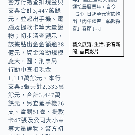
警方行動查扣現金與
迎接農曆馬年，自今
支票合計3,447萬餘
（24）日起至元宵節推
元，並起出手機、電
出「丙午躍春—藝起探
腦及提款卡等大量證
春」春節 […]
物；初步清查顯示，
該據點出金金額逾38
藝文展覽
,
生活
,
影音新
聞
,
首頁影片
億元，資金流動規模
龐大。圖：刑事局
行動中查扣現金
1,113萬餘元、本行
支票5張共計2,333萬
餘元，合計3,447萬
餘元，另查獲手機76
支、電腦51臺、提款
卡47張及公司大小章
等大量證物。警方初