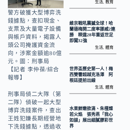
o
Li
生活
,
教育
k
n
警方破獲大型博弈洗
k
錢據點，查扣現金、
維京戰吼震撼全球！哈
支票及大量電子設備
蘭德梅開二度率挪威2連
勝 睽違28年重返世足
與帳戶資料，揭露人
即闖32強
頭公司掩護資金流
生活
,
體育
向，涉案金額逾80億
元。圖：刑事局
世界盃歷史第一人！梅
【記者 李仲葆/綜合
西雙響超越克洛澤 阿
報導】
根廷提前出線
生活
,
體育
刑事局偵二大隊（第
二隊）偵破一起大型
水果鮮嫩欲滴、朱槿燦
博弈洗錢案件，查出
若火焰 張秀燕「我心
王姓犯嫌長期經營地
如燄」展出細膩膠彩世
界
下洗錢據點，透過收