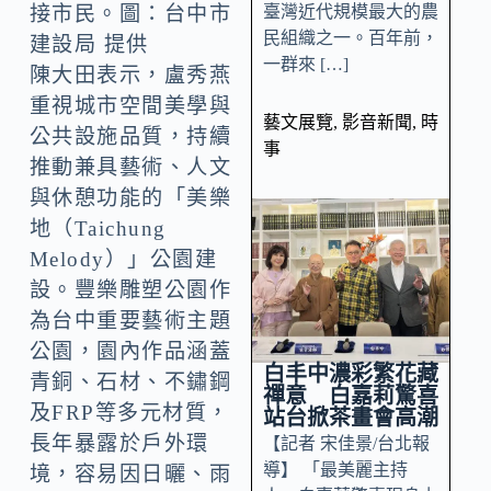
臺灣近代規模最大的農
接市民。圖：台中市
民組織之一。百年前，
建設局 提供
一群來 […]
陳大田表示，盧秀燕
重視城市空間美學與
藝文展覽
,
影音新聞
,
時
公共設施品質，持續
事
推動兼具藝術、人文
與休憩功能的「美樂
地（Taichung
Melody）」公園建
設。豐樂雕塑公園作
為台中重要藝術主題
公園，園內作品涵蓋
白丰中濃彩繁花藏
青銅、石材、不鏽鋼
禪意 白嘉莉驚喜
及FRP等多元材質，
站台掀茶畫會高潮
長年暴露於戶外環
【記者 宋佳景/台北報
導】 「最美麗主持
境，容易因日曬、雨