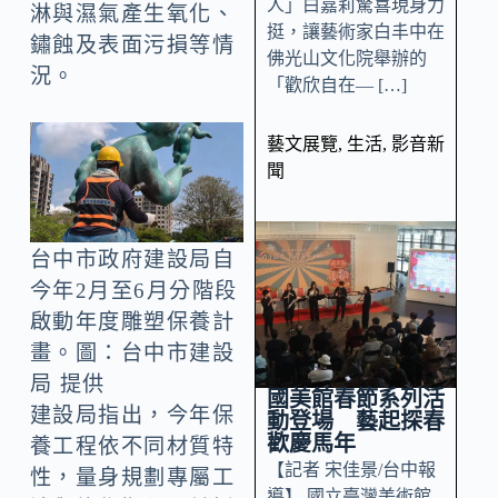
人」白嘉莉驚喜現身力
淋與濕氣產生氧化、
挺，讓藝術家白丰中在
鏽蝕及表面污損等情
佛光山文化院舉辦的
況。
「歡欣自在— […]
藝文展覽
,
生活
,
影音新
聞
台中市政府建設局自
今年2月至6月分階段
啟動年度雕塑保養計
畫。圖：台中市建設
局 提供
國美館春節系列活
建設局指出，今年保
動登場 藝起探春
歡慶馬年
養工程依不同材質特
【記者 宋佳景/台中報
性，量身規劃專屬工
導】 國立臺灣美術館