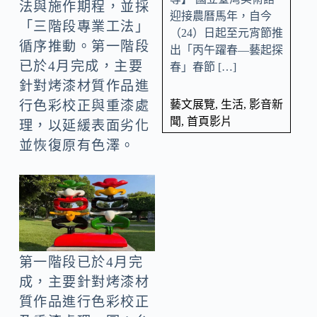
法與施作期程，並採
迎接農曆馬年，自今
「三階段專業工法」
（24）日起至元宵節推
循序推動。第一階段
出「丙午躍春—藝起探
已於4月完成，主要
春」春節 […]
針對烤漆材質作品進
藝文展覽
,
生活
,
影音新
行色彩校正與重漆處
聞
,
首頁影片
理，以延緩表面劣化
並恢復原有色澤。
第一階段已於4月完
成，主要針對烤漆材
質作品進行色彩校正