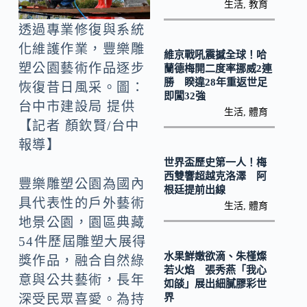
o
Li
生活
,
教育
k
n
透過專業修復與系統
k
化維護作業，豐樂雕
維京戰吼震撼全球！哈
塑公園藝術作品逐步
蘭德梅開二度率挪威2連
勝 睽違28年重返世足
恢復昔日風采。圖：
即闖32強
台中市建設局 提供
生活
,
體育
【記者 顏欽賢/台中
報導】
世界盃歷史第一人！梅
西雙響超越克洛澤 阿
豐樂雕塑公園為國內
根廷提前出線
具代表性的戶外藝術
生活
,
體育
地景公園，園區典藏
54件歷屆雕塑大展得
水果鮮嫩欲滴、朱槿燦
獎作品，融合自然綠
若火焰 張秀燕「我心
意與公共藝術，長年
如燄」展出細膩膠彩世
界
深受民眾喜愛。為持