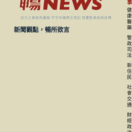
健
康
醫
藥
新聞觀點，暢所欲言
警
政
司
法
新
住
民
社
會
交
通
財
經
政