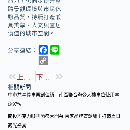
命力，也同步提升整
體景觀環境與市民休
憩品質，持續打造兼
具美學、人文與宜居
價值的城市空間。
F
Li
分享連結：
ac
n
C
e
e
o
b
上一篇
下一篇
p
o
y
相關新聞
o
中市共享停車再創佳績 南區聯合辦公大樓車位使用率
Li
k
達97%
n
k
南投巧克力咖啡節盛大開幕 百家品牌齊聚埔里打造夏日
觀光盛宴