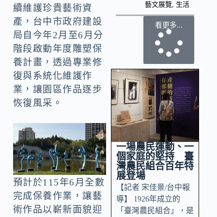
藝文展覽
,
生活
續維護珍貴藝術資
產，台中市政府建設
看更多...
局自今年2月至6月分
階段啟動年度雕塑保
養計畫，透過專業修
復與系統化維護作
業，讓園區作品逐步
恢復風采。
一場農民運動、一
個家庭的堅持 臺
灣農民組合百年特
展登場
預計於115年6月全數
【記者 宋佳景/台中報
完成保養作業，讓藝
導】 1926年成立的
術作品以嶄新面貌迎
「臺灣農民組合」，是