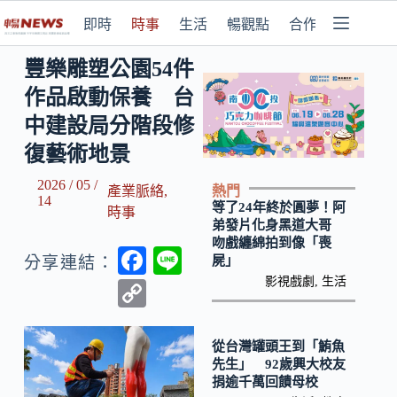
即時
時事
生活
暢觀點
合作媒體
豐樂雕塑公園54件
作品啟動保養 台
中建設局分階段修
復藝術地景
2026 / 05 /
熱門
產業脈絡
,
14
等了24年終於圓夢！阿
時事
弟發片化身黑道大哥
吻戲纏綿拍到像「喪
F
Li
屍」
分享連結：
ac
n
影視戲劇
,
生活
C
e
e
o
b
p
從台灣罐頭王到「鮪魚
先生」 92歲興大校友
o
y
捐逾千萬回饋母校