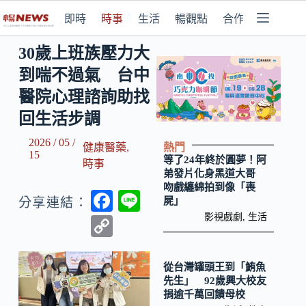
即時
時事
生活
暢觀點
合作媒體
30歲上班族壓力大
到喘不過氣 台中
醫院心理諮詢助找
回生活步調
2026 / 05 /
熱門
健康醫藥
,
15
等了24年終於圓夢！阿
時事
弟發片化身黑道大哥
吻戲纏綿拍到像「喪
F
Li
屍」
分享連結：
ac
n
影視戲劇
,
生活
C
e
e
o
b
p
從台灣罐頭王到「鮪魚
先生」 92歲興大校友
o
y
捐逾千萬回饋母校