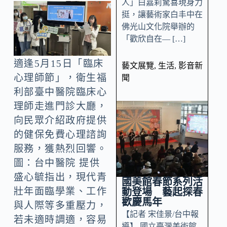
人」白嘉莉驚喜現身力
挺，讓藝術家白丰中在
佛光山文化院舉辦的
「歡欣自在— […]
適逢5月15日「臨床
藝文展覽
,
生活
,
影音新
心理師節」，衛生福
聞
利部臺中醫院臨床心
理師走進門診大廳，
向民眾介紹政府提供
的健保免費心理諮詢
服務，獲熱烈回響。
圖：台中醫院 提供
盛心毓指出，現代青
國美館春節系列活
壯年面臨學業、工作
動登場 藝起探春
歡慶馬年
與人際等多重壓力，
【記者 宋佳景/台中報
若未適時調適，容易
導】 國立臺灣美術館