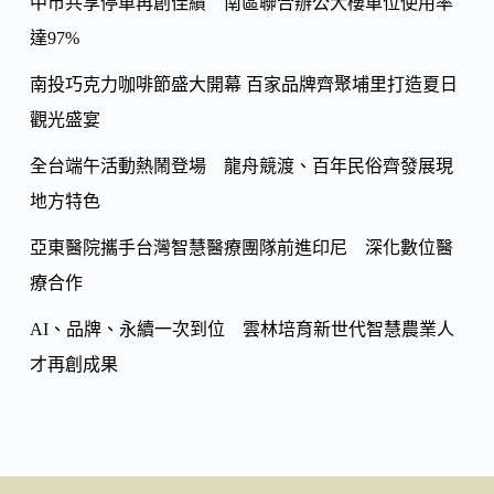
o
中市共享停車再創佳績 南區聯合辦公大樓車位使用率
Li
k
達97%
n
k
南投巧克力咖啡節盛大開幕 百家品牌齊聚埔里打造夏日
觀光盛宴
全台端午活動熱鬧登場 龍舟競渡、百年民俗齊發展現
地方特色
亞東醫院攜手台灣智慧醫療團隊前進印尼 深化數位醫
療合作
AI、品牌、永續一次到位 雲林培育新世代智慧農業人
才再創成果