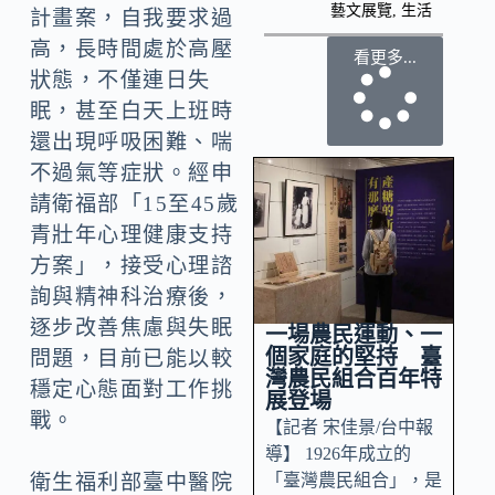
藝文展覽
,
生活
計畫案，自我要求過
高，長時間處於高壓
看更多...
狀態，不僅連日失
眠，甚至白天上班時
還出現呼吸困難、喘
不過氣等症狀。經申
請衛福部「15至45歲
青壯年心理健康支持
方案」，接受心理諮
詢與精神科治療後，
逐步改善焦慮與失眠
一場農民運動、一
個家庭的堅持 臺
問題，目前已能以較
灣農民組合百年特
穩定心態面對工作挑
展登場
戰。
【記者 宋佳景/台中報
導】 1926年成立的
「臺灣農民組合」，是
衛生福利部臺中醫院