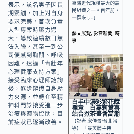
臺灣近代規模最大的農
表示，該名男子因長
民組織之一。百年前，
期緊繃，加上對自身
一群來 […]
要求完美，首次負責
大型專案時壓力過
藝文展覽
,
影音新聞
,
時
大，導致連續數日無
事
法入睡，甚至一到公
司便感到胸悶、呼吸
困難。透過「青壯年
心理健康支持方案」
接受臨床心理師諮詢
後，逐步辨識自身壓
力來源，並轉介至精
白丰中濃彩繁花藏
神科門診接受進一步
禪意 白嘉莉驚喜
站台掀茶畫會高潮
治療與藥物協助，目
【記者 宋佳景/台北報
前症狀已逐漸改善。
導】 「最美麗主持