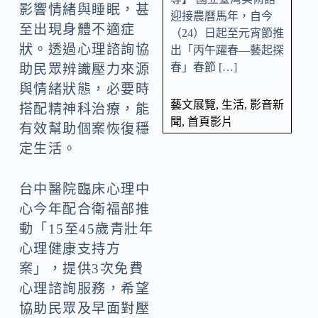
影響情緒與睡眠，甚
迎接農曆馬年，自今
至出現身體不適症
（24）日起至元宵節推
狀。透過心理諮詢協
出「丙午躍春—藝起探
春」春節 […]
助民眾辨識壓力來源
與情緒狀態，必要時
藝文展覽
,
生活
,
影音新
搭配精神科治療，能
聞
,
首頁影片
有效幫助個案恢復穩
定生活。
台中醫院臨床心理中
心今年配合衛福部推
動「15至45歲青壯年
心理健康支持方
案」，提供3次免費
心理諮詢服務，希望
協助民眾及早面對壓