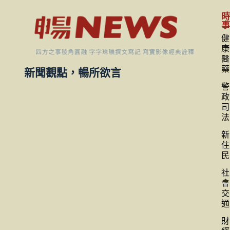
健
康
醫
藥
新聞觀點，暢所欲言
警
政
司
法
新
住
民
社
會
交
通
財