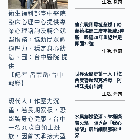
o
Li
生活
,
教育
k
n
衛生福利部臺中醫院
k
臨床心理中心提供專
維京戰吼震撼全球！哈
業心理諮詢及轉介就
蘭德梅開二度率挪威2連
勝 睽違28年重返世足
醫服務，協助民眾調
即闖32強
適壓力、穩定身心狀
生活
,
體育
態。圖：台中醫院 提
供
世界盃歷史第一人！梅
【記者 呂宗岳/台中
西雙響超越克洛澤 阿
報導】
根廷提前出線
生活
,
體育
現代人工作壓力沉
重，若長期累積，恐
水果鮮嫩欲滴、朱槿燦
影響身心健康。台中
若火焰 張秀燕「我心
一名30歲白領上班
如燄」展出細膩膠彩世
族，因首次承接大型
界