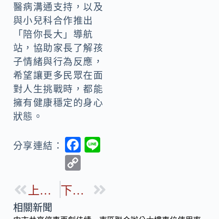
醫病溝通支持，以及
與小兒科合作推出
「陪你長大」導航
站，協助家長了解孩
子情緒與行為反應，
希望讓更多民眾在面
對人生挑戰時，都能
擁有健康穩定的身心
狀態。
F
Li
分享連結：
ac
n
C
e
e
o
b
上一篇
下一篇
p
o
y
相關新聞