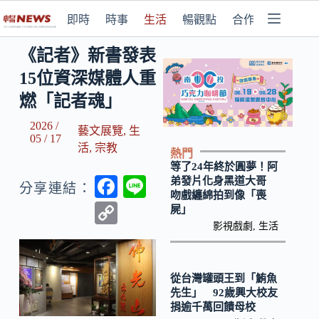
即時
時事
生活
暢觀點
合作媒體
《記者》新書發表
15位資深媒體人重
燃「記者魂」
2026 /
藝文展覽
,
生
05 / 17
活
,
宗教
熱門
等了24年終於圓夢！阿
F
Li
弟發片化身黑道大哥
分享連結：
吻戲纏綿拍到像「喪
ac
n
C
屍」
e
e
影視戲劇
,
生活
o
b
p
o
y
從台灣罐頭王到「鮪魚
先生」 92歲興大校友
o
Li
捐逾千萬回饋母校