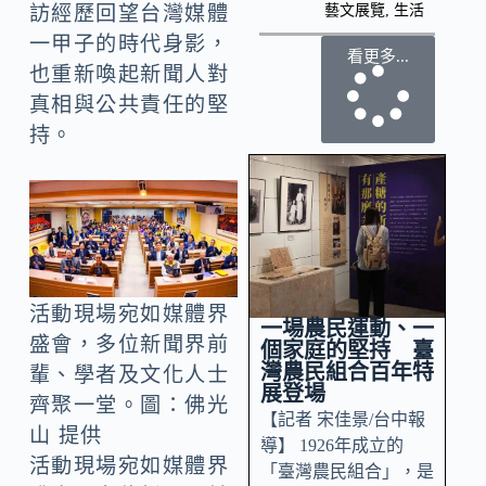
藝文展覽
,
生活
訪經歷回望台灣媒體
一甲子的時代身影，
看更多...
也重新喚起新聞人對
真相與公共責任的堅
持。
活動現場宛如媒體界
一場農民運動、一
盛會，多位新聞界前
個家庭的堅持 臺
灣農民組合百年特
輩、學者及文化人士
展登場
齊聚一堂。圖：佛光
【記者 宋佳景/台中報
山 提供
導】 1926年成立的
活動現場宛如媒體界
「臺灣農民組合」，是