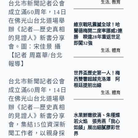
k
n
生活
,
教育
台北市新聞記者公會
k
成立滿60周年，14日
在佛光山台北道場舉
維京戰吼震撼全球！哈
辦《記者—歷史真相
蘭德梅開二度率挪威2連
勝 睽違28年重返世足
的見證人》新書分享
即闖32強
會。圖：宋佳景 攝
生活
,
體育
【記者 周嘉華/台北
報導】
世界盃歷史第一人！梅
西雙響超越克洛澤 阿
台北市新聞記者公會
根廷提前出線
成立滿60周年，14日
生活
,
體育
在佛光山台北道場舉
辦《記者—歷史真相
水果鮮嫩欲滴、朱槿燦
的見證人》新書分享
若火焰 張秀燕「我心
會，集結15位資深新
如燄」展出細膩膠彩世
聞工作者，以親身採
界