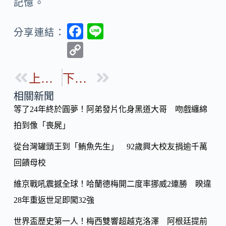
記憶。
F
Li
分享連結：
ac
n
C
e
e
o
b
上一篇
下一篇
p
o
y
相關新聞
o
等了24年終於圓夢！阿弟發片化身黑道大哥 吻戲纏綿
Li
k
拍到像「喪屍」
n
k
從台灣罐頭王到「鮪魚先生」 92歲興大校友捐逾千萬
回饋母校
維京戰吼震撼全球！哈蘭德梅開二度率挪威2連勝 睽違
28年重返世足即闖32強
世界盃歷史第一人！梅西雙響超越克洛澤 阿根廷提前