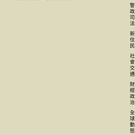
警
政
司
法
新
住
民
社
會
交
通
財
經
政
治
全
球
動
態