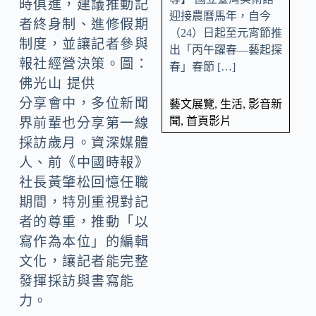
時俱進，建議推動記
迎接農曆馬年，自今
者終身制、進修假期
（24）日起至元宵節推
制度，並讓記者參與
出「丙午躍春—藝起探
報社經營決策。圖：
春」春節 […]
佛光山 提供
分享會中，多位新聞
藝文展覽
,
生活
,
影音新
聞
,
首頁影片
界前輩也分享第一線
採訪歲月。資深媒體
人、前《中國時報》
社長黃肇松回憶任職
期間，特別重視對記
者的尊重，推動「以
寫作為本位」的編輯
文化，讓記者能完整
發揮採訪與書寫能
力。