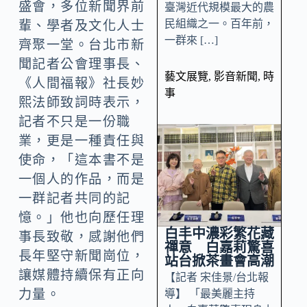
盛會，多位新聞界前
臺灣近代規模最大的農
民組織之一。百年前，
輩、學者及文化人士
一群來 […]
齊聚一堂。台北市新
聞記者公會理事長、
藝文展覽
,
影音新聞
,
時
《人間福報》社長妙
事
熙法師致詞時表示，
記者不只是一份職
業，更是一種責任與
使命，「這本書不是
一個人的作品，而是
一群記者共同的記
憶。」他也向歷任理
白丰中濃彩繁花藏
事長致敬，感謝他們
禪意 白嘉莉驚喜
長年堅守新聞崗位，
站台掀茶畫會高潮
讓媒體持續保有正向
【記者 宋佳景/台北報
力量。
導】 「最美麗主持