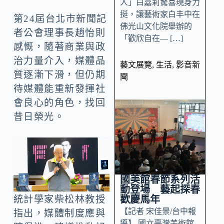
人」白嘉莉驚喜現身力
挺，讓藝術家白丰中在
第24屆台北市新聞記
佛光山文化院舉辦的
者公會理事長趙怡則
「歡欣自在— […]
感慨，隨著商業與政
治力量介入，媒體品
藝文展覽
,
生活
,
影音新
質逐漸下滑，但仍期
聞
待媒體能重新發揮社
會良心的角色，找回
昔日榮光。
國美館春節系列活
動登場 藝起探春
歡慶馬年
統計學家柴松林教授
【記者 宋佳景/台中報
指出，媒體制度應與
導】 國立臺灣美術館