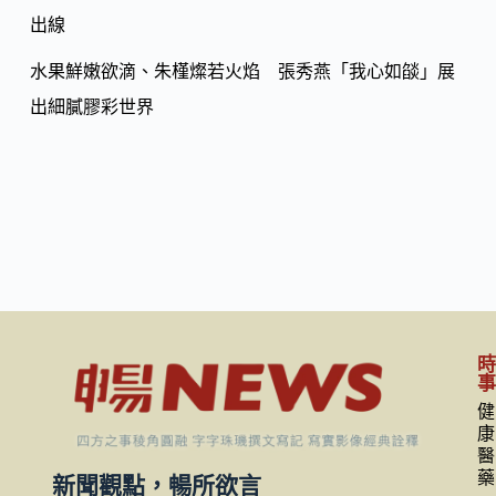
出線
水果鮮嫩欲滴、朱槿燦若火焰 張秀燕「我心如燄」展
出細膩膠彩世界
健
康
醫
藥
新聞觀點，暢所欲言