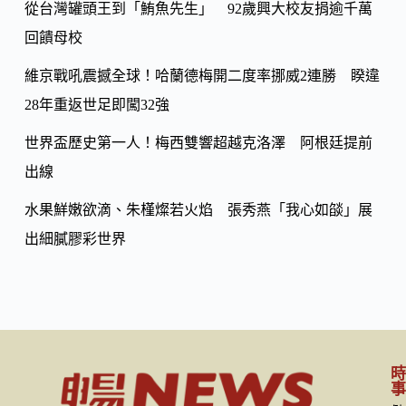
k
從台灣罐頭王到「鮪魚先生」 92歲興大校友捐逾千萬
回饋母校
維京戰吼震撼全球！哈蘭德梅開二度率挪威2連勝 睽違
28年重返世足即闖32強
世界盃歷史第一人！梅西雙響超越克洛澤 阿根廷提前
出線
水果鮮嫩欲滴、朱槿燦若火焰 張秀燕「我心如燄」展
出細膩膠彩世界