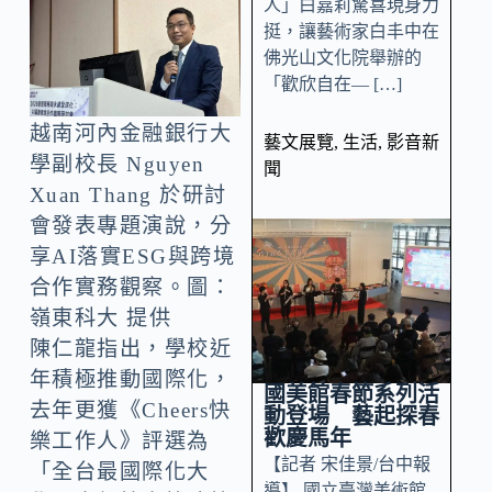
人」白嘉莉驚喜現身力
挺，讓藝術家白丰中在
佛光山文化院舉辦的
「歡欣自在— […]
越南河內金融銀行大
藝文展覽
,
生活
,
影音新
學副校長 Nguyen
聞
Xuan Thang 於研討
會發表專題演說，分
享AI落實ESG與跨境
合作實務觀察。圖：
嶺東科大 提供
陳仁龍指出，學校近
年積極推動國際化，
國美館春節系列活
去年更獲《Cheers快
動登場 藝起探春
歡慶馬年
樂工作人》評選為
【記者 宋佳景/台中報
「全台最國際化大
導】 國立臺灣美術館