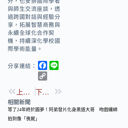
外，也安排國際學者
與師生交流座談，透
過跨國對話與經驗分
享，拓展智慧商務與
永續全球化合作契
機，持續深化學校國
際學術能量。
F
Li
分享連結：
ac
n
C
e
e
o
b
上一篇
下一篇
p
o
y
相關新聞
o
等了24年終於圓夢！阿弟發片化身黑道大哥 吻戲纏綿
Li
k
拍到像「喪屍」
n