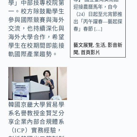
學」中部技專校院第
迎接農曆馬年，自今
一。校方除鼓勵學生
（24）日起至元宵節推
參與國際競賽與海外
出「丙午躍春—藝起探
交流，也持續深化與
春」春節 […]
海外大學合作，希望
藝文展覽
,
生活
,
影音新
學生在校期間即能接
聞
,
首頁影片
軌國際產業趨勢。
韓國京畿大學貿易學
系名譽教授金賢芝分
享企業內部合規體系
（ICP）實務經驗，