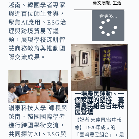
藝文展覽
,
生活
越南、韓國學者專家
與近百位師生參與，
看更多...
聚焦AI應用、ESG治
理與跨境貿易等議
題，展現學校深耕智
慧商務教育與推動國
際交流成果。
一場農民運動、一
個家庭的堅持 臺
灣農民組合百年特
嶺東科技大學 師長與
展登場
越南、韓國國際學者
【記者 宋佳景/台中報
進行跨國學術交流，
導】 1926年成立的
共同探討AI、ESG與
「臺灣農民組合」，是