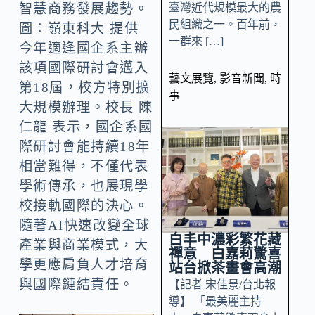
臺灣近代規模最大的農
智慧商務發展趨勢。
民組織之一。百年前，
圖：嶺東科大 提供
一群來 […]
今年適逢國企系主辦
該項國際研討會邁入
藝文展覽
,
影音新聞
,
時
第18屆，校方特別擴
事
大規模辦理。校長 陳
仁龍 表示，國企系國
際研討會能持續18年
相當難得，不僅代表
學術傳承，也展現學
校接軌國際的決心。
隨著AI快速改變全球
白丰中濃彩繁花藏
產業與商業模式，大
禪意 白嘉莉驚喜
學更應肩負人才培育
站台掀茶畫會高潮
與國際鏈結責任。
【記者 宋佳景/台北報
導】 「最美麗主持