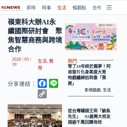
即時
時事
生活
暢觀點
合作媒體
嶺東科大辦AI永
續國際研討會 聚
焦智慧商務與跨境
合作
2026 / 05 /
熱門
生活
,
教
19
等了24年終於圓夢！阿
育
弟發片化身黑道大哥
吻戲纏綿拍到像「喪
F
Li
屍」
分享連結：
ac
n
影視戲劇
,
生活
C
e
e
o
b
p
從台灣罐頭王到「鮪魚
先生」 92歲興大校友
o
y
捐逾千萬回饋母校