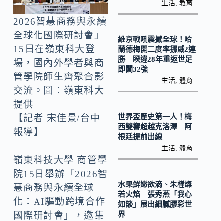
o
Li
生活
,
教育
k
n
2026智慧商務與永續
k
全球化國際研討會」
維京戰吼震撼全球！哈
15日在嶺東科大登
蘭德梅開二度率挪威2連
勝 睽違28年重返世足
場，國內外學者與商
即闖32強
管學院師生齊聚合影
生活
,
體育
交流。圖：嶺東科大
提供
世界盃歷史第一人！梅
【記者 宋佳景/台中
西雙響超越克洛澤 阿
報導】
根廷提前出線
生活
,
體育
嶺東科技大學 商管學
院15日舉辦「2026智
水果鮮嫩欲滴、朱槿燦
慧商務與永續全球
若火焰 張秀燕「我心
化：AI驅動跨境合作
如燄」展出細膩膠彩世
界
國際研討會」，邀集