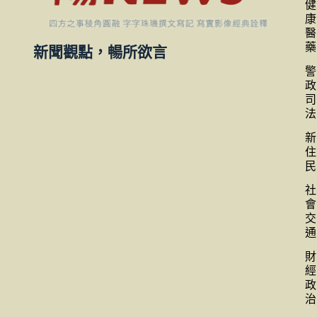
健
康
醫
藥
新聞觀點，暢所欲言
警
政
司
法
新
住
民
社
會
交
通
財
經
政
治