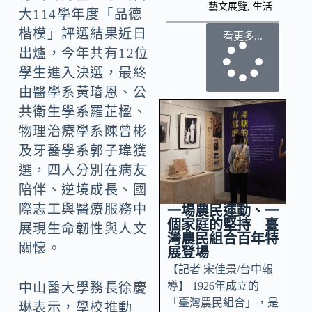
藝文展覽
,
生活
大114學年度「品德
楷模」評選結果近日
看更多...
出爐，今年共有12位
學生進入決選，最終
由醫學系黃璿恩、公
共衛生學系羅芷楹、
物理治療學系陳曾彬
及牙醫學系郭子瑋獲
選，四人分別在病友
陪伴、逆境成長、國
際志工與醫療服務中
一場農民運動、一
個家庭的堅持 臺
展現生命韌性與人文
灣農民組合百年特
關懷。
展登場
【記者 宋佳景/台中報
導】 1926年成立的
中山醫大學務長徐慶
「臺灣農民組合」，是
琳表示，學校推動