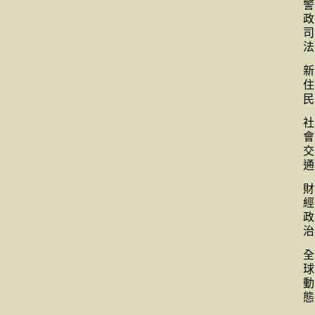
警
政
司
法
新
住
民
社
會
交
通
財
經
政
治
全
球
動
態