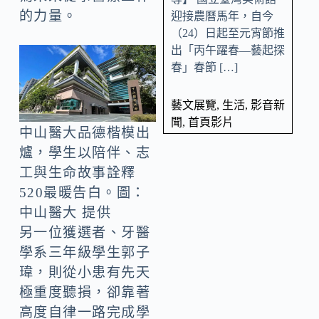
的力量。
迎接農曆馬年，自今
（24）日起至元宵節推
出「丙午躍春—藝起探
春」春節 […]
藝文展覽
,
生活
,
影音新
聞
,
首頁影片
中山醫大品德楷模出
爐，學生以陪伴、志
工與生命故事詮釋
520最暖告白。圖：
中山醫大 提供
另一位獲選者、牙醫
學系三年級學生郭子
瑋，則從小患有先天
極重度聽損，卻靠著
高度自律一路完成學