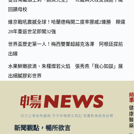
回饋母校
維京戰吼震撼全球！哈蘭德梅開二度率挪威2連勝 睽違
28年重返世足即闖32強
世界盃歷史第一人！梅西雙響超越克洛澤 阿根廷提前
出線
水果鮮嫩欲滴、朱槿燦若火焰 張秀燕「我心如燄」展
出細膩膠彩世界
健
康
醫
藥
新聞觀點，暢所欲言