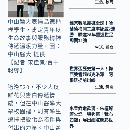
o
y
生活
,
教育
o
Li
k
n
中山醫大表揚品德楷
維京戰吼震撼全球！哈
k
蘭德梅開二度率挪威2連
模學生，肯定青年以
勝 睽違28年重返世足
生命故事與服務精神
即闖32強
傳遞溫暖力量。圖：
生活
,
體育
中山醫大 提供
【記者 宋佳景/台中
世界盃歷史第一人！梅
報導】
西雙響超越克洛澤 阿
根廷提前出線
適逢520，不少人以
生活
,
體育
鮮花與告白傳遞情
感，但在中山醫學大
水果鮮嫩欲滴、朱槿燦
學校園裡，則有學生
若火焰 張秀燕「我心
選擇把愛化為陪伴與
如燄」展出細膩膠彩世
界
付出的力量。中山醫