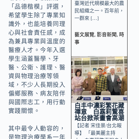
臺灣近代規模最大的農
「品德楷模」評選，
民組織之一。百年前，
希望學生除了專業知
一群來 […]
識外，也能培養同理
心與社會責任感，成
藝文展覽
,
影音新聞
,
時
為兼具專業與溫度的
事
醫療人才。今年入選
學生涵蓋醫學、牙
醫、公衛、護理、醫
資與物理治療等領
域，不少人長期投入
偏鄉服務、病友陪伴
與國際志工，用行動
白丰中濃彩繁花藏
實踐關懷。
禪意 白嘉莉驚喜
站台掀茶畫會高潮
【記者 宋佳景/台北報
其中最令人動容的，
導】 「最美麗主持
是物理治療學系一年