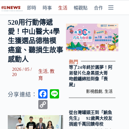
即時
時事
生活
暢觀點
合作媒體
520用行動傳遞
愛！中山醫大4學
生獲選品德楷模
癌童、聽損生故事
感動人
熱門
等了24年終於圓夢！阿
2026 / 05 /
生活
,
教
弟發片化身黑道大哥
20
育
吻戲纏綿拍到像「喪
屍」
F
Li
影視戲劇
,
生活
分享連結：
ac
n
C
e
e
o
從台灣罐頭王到「鮪魚
先生」 92歲興大校友
b
p
捐逾千萬回饋母校