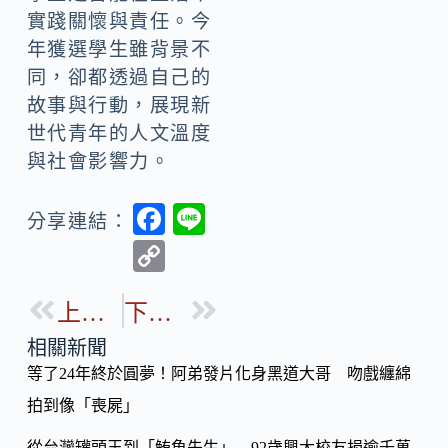
實踐關懷與責任。今
年獲選學生雖背景不
同，卻都透過自己的
故事與行動，展現新
世代青年的人文溫度
與社會影響力。
F
Li
分享連結：
ac
n
C
e
e
o
b
上一篇
下一篇
p
o
y
相關新聞
o
等了24年終於圓夢！阿弟發片化身黑道大哥 吻戲纏綿
Li
k
拍到像「喪屍」
n
k
從台灣罐頭王到「鮪魚先生」 92歲興大校友捐逾千萬