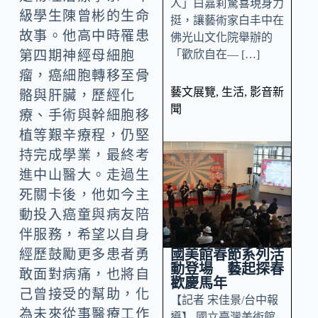
人」白嘉莉驚喜現身力
級學生陳曾彬的生命
挺，讓藝術家白丰中在
故事。他高中時罹患
佛光山文化院舉辦的
「歡欣自在— […]
第四期神經母細胞
瘤，癌細胞轉移至骨
藝文展覽
,
生活
,
影音新
骼與肝臟，歷經化
聞
療、手術與幹細胞移
植等艱辛療程，仍堅
持完成學業，最終考
進中山醫大。走過生
死關卡後，他如今主
動投入癌童與病友陪
伴服務，希望以自身
國美館春節系列活
經歷鼓勵更多患者勇
動登場 藝起探春
敢面對病痛，也將自
歡慶馬年
己曾接受的幫助，化
【記者 宋佳景/台中報
為未來從事醫療工作
導】 國立臺灣美術館