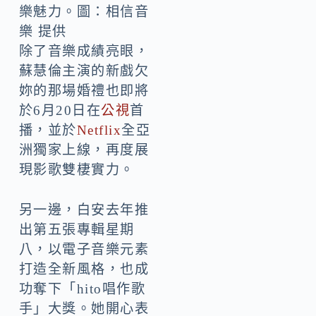
樂魅力。圖：相信音
樂 提供
除了音樂成績亮眼，
蘇慧倫主演的新戲欠
妳的那場婚禮也即將
於6月20日在
公視
首
播，並於
Netflix
全亞
洲獨家上線，再度展
現影歌雙棲實力。
另一邊，白安去年推
出第五張專輯星期
八，以電子音樂元素
打造全新風格，也成
功奪下「hito唱作歌
手」大獎。她開心表