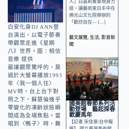
人」白嘉莉驚喜現身力
挺，讓藝術家白丰中在
佛光山文化院舉辦的
「歡欣自在— […]
白安化身DJ ANN登
台演出，以電子節奏
藝文展覽
,
生活
,
影音新
帶觀眾走進《星期
聞
八》世界。圖：相信
音樂 提供
最讓觀眾驚呼的，莫
過於大螢幕播放1993
年〈我一個人住〉
MV時，台上台下對
照之下，蘇慧倫幾乎
國美館春節系列活
零變化的凍齡狀態瞬
動登場 藝起探春
歡慶馬年
間成為全場焦點。當
【記者 宋佳景/台中報
唱到〈鴨子〉時，舞
導】 國立臺灣美術館