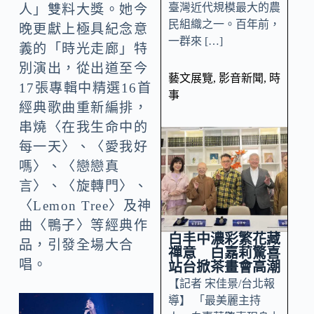
臺灣近代規模最大的農
人」雙料大獎。她今
民組織之一。百年前，
晚更獻上極具紀念意
一群來 […]
義的「時光走廊」特
別演出，從出道至今
藝文展覽
,
影音新聞
,
時
17張專輯中精選16首
事
經典歌曲重新編排，
串燒〈在我生命中的
每一天〉、〈愛我好
嗎〉、〈戀戀真
言〉、〈旋轉門〉、
〈Lemon Tree〉及神
曲〈鴨子〉等經典作
白丰中濃彩繁花藏
品，引發全場大合
禪意 白嘉莉驚喜
唱。
站台掀茶畫會高潮
【記者 宋佳景/台北報
導】 「最美麗主持