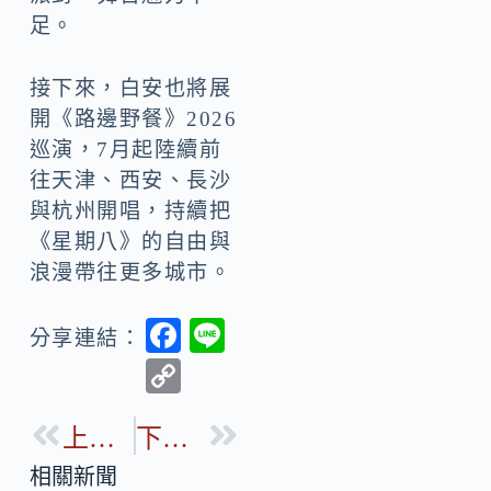
足。
接下來，白安也將展
開《路邊野餐》2026
巡演，7月起陸續前
往天津、西安、長沙
與杭州開唱，持續把
《星期八》的自由與
浪漫帶往更多城市。
F
Li
分享連結：
ac
n
C
e
e
o
b
上一篇
下一篇
p
o
y
相關新聞