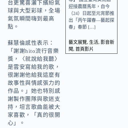
台更驚喜灑下繽紛氣
迎接農曆馬年，自今
球與大型彩球，全場
（24）日起至元宵節推
氣氛瞬間嗨到最高
出「丙午躍春—藝起探
點。
春」春節 […]
藝文展覽
,
生活
,
影音新
蘇慧倫感性表示：
聞
,
首頁影片
「謝謝hito流行音樂
獎，〈就說給我聽〉
是雲安寫給我的歌，
很謝謝他給我這麼有
故事性與情感張力的
作品。」她也特別感
謝製作團隊與歌迷支
持，坦言歌曲能被大
家喜歡，「真的很開
心」。