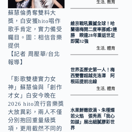
o
Li
生活
,
教育
k
n
蘇慧倫勇奪雙料大
k
獎，白安獲hito唱作
維京戰吼震撼全球！哈
歌手肯定，實力備受
蘭德梅開二度率挪威2連
勝 睽違28年重返世足
矚目。圖：相信音樂
即闖32強
提供
生活
,
體育
【記者 周壓華/台北
報導】
世界盃歷史第一人！梅
西雙響超越克洛澤 阿
「影歌雙棲實力女
根廷提前出線
神」蘇慧倫與「創作
生活
,
體育
才女」白安今晚在
2026 hito流行音樂獎
水果鮮嫩欲滴、朱槿燦
大放異彩，兩人不僅
若火焰 張秀燕「我心
分別抱回重量級獎
如燄」展出細膩膠彩世
界
項，更用截然不同的