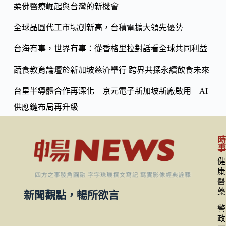
o
柔佛醫療崛起與台灣的新機會
Li
k
n
全球晶圓代工市場創新高，台積電擴大領先優勢
k
台海有事，世界有事：從香格里拉對話看全球共同利益
蔬食教育論壇於新加坡慈濟舉行 跨界共探永續飲食未來
台星半導體合作再深化 京元電子新加坡新廠啟用 AI
供應鏈布局再升級
健
康
醫
藥
新聞觀點，暢所欲言
警
政