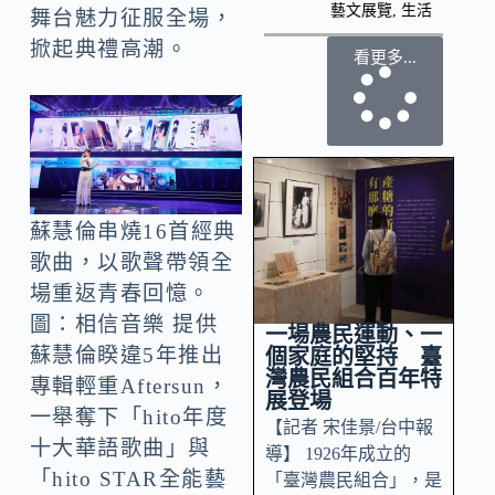
藝文展覽
,
生活
舞台魅力征服全場，
掀起典禮高潮。
看更多...
蘇慧倫串燒16首經典
歌曲，以歌聲帶領全
場重返青春回憶。
圖：相信音樂 提供
一場農民運動、一
蘇慧倫睽違5年推出
個家庭的堅持 臺
灣農民組合百年特
專輯輕重Aftersun，
展登場
一舉奪下「hito年度
【記者 宋佳景/台中報
十大華語歌曲」與
導】 1926年成立的
「hito STAR全能藝
「臺灣農民組合」，是