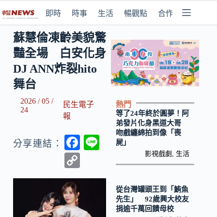
即時
時事
生活
暢觀點
合作媒體
蘇慧倫凍齡美貌驚
豔全場 白安化身
DJ ANN炸裂hito
舞台
2026 / 05 /
熱門
民生電子
24
等了24年終於圓夢！阿
報
弟發片化身黑道大哥
吻戲纏綿拍到像「喪
F
Li
屍」
分享連結：
ac
n
影視戲劇
,
生活
C
e
e
o
b
p
從台灣罐頭王到「鮪魚
先生」 92歲興大校友
o
y
捐逾千萬回饋母校