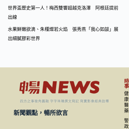
世界盃歷史第一人！梅西雙響超越克洛澤 阿根廷提前
出線
水果鮮嫩欲滴、朱槿燦若火焰 張秀燕「我心如燄」展
出細膩膠彩世界
健
康
醫
藥
新聞觀點，暢所欲言
警
政