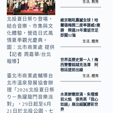
o
y
生活
,
教育
o
Li
k
n
北投夏日祭り登場，
維京戰吼震撼全球！哈
k
蘭德梅開二度率挪威2連
結合音樂、市集與文
勝 睽違28年重返世足
化體驗，營造日式風
即闖32強
情夏季觀光慶典。
生活
,
體育
圖：北市商業處 提供
【記者 周嘉華/台北
世界盃歷史第一人！梅
報導】
西雙響超越克洛澤 阿
根廷提前出線
臺北市商業處輔導台
生活
,
體育
北市溫泉發展協會辦
理「2026北投夏日祭
水果鮮嫩欲滴、朱槿燦
り－魚躍龍門音樂派
若火焰 張秀燕「我心
對」，29日起至6月
如燄」展出細膩膠彩世
界
21日於北投公園、七