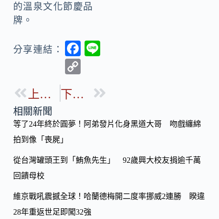
的溫泉文化節慶品
牌。
F
Li
分享連結：
ac
n
C
e
e
o
b
上一篇
下一篇
p
o
y
相關新聞
o
等了24年終於圓夢！阿弟發片化身黑道大哥 吻戲纏綿
Li
k
拍到像「喪屍」
n
k
從台灣罐頭王到「鮪魚先生」 92歲興大校友捐逾千萬
回饋母校
維京戰吼震撼全球！哈蘭德梅開二度率挪威2連勝 睽違
28年重返世足即闖32強