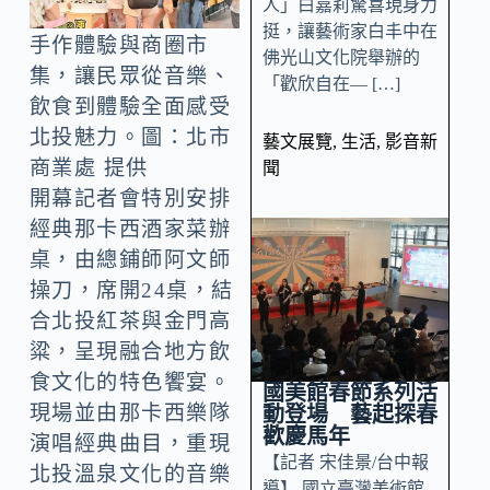
人」白嘉莉驚喜現身力
挺，讓藝術家白丰中在
手作體驗與商圈市
佛光山文化院舉辦的
集，讓民眾從音樂、
「歡欣自在— […]
飲食到體驗全面感受
北投魅力。圖：北市
藝文展覽
,
生活
,
影音新
商業處 提供
聞
開幕記者會特別安排
經典那卡西酒家菜辦
桌，由總鋪師阿文師
操刀，席開24桌，結
合北投紅茶與金門高
粱，呈現融合地方飲
食文化的特色饗宴。
國美館春節系列活
現場並由那卡西樂隊
動登場 藝起探春
歡慶馬年
演唱經典曲目，重現
【記者 宋佳景/台中報
北投溫泉文化的音樂
導】 國立臺灣美術館