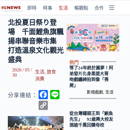
即時
時事
生活
暢觀點
合作媒體
北投夏日祭り登
場 千面鯉魚旗飄
揚串聯音樂市集
打造溫泉文化觀光
盛典
熱門
等了24年終於圓夢！阿
2026 / 05 /
生活
,
旅食
弟發片化身黑道大哥
30
消費
吻戲纏綿拍到像「喪
屍」
F
Li
影視戲劇
,
生活
分享連結：
ac
n
C
e
e
o
從台灣罐頭王到「鮪魚
先生」 92歲興大校友
b
p
捐逾千萬回饋母校