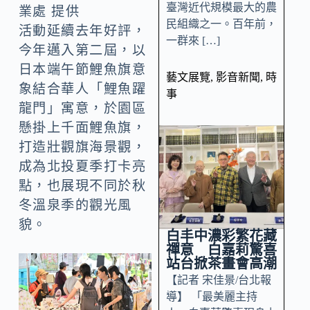
臺灣近代規模最大的農
業處 提供
民組織之一。百年前，
活動延續去年好評，
一群來 […]
今年邁入第二屆，以
日本端午節鯉魚旗意
藝文展覽
,
影音新聞
,
時
象結合華人「鯉魚躍
事
龍門」寓意，於園區
懸掛上千面鯉魚旗，
打造壯觀旗海景觀，
成為北投夏季打卡亮
點，也展現不同於秋
冬溫泉季的觀光風
貌。
白丰中濃彩繁花藏
禪意 白嘉莉驚喜
站台掀茶畫會高潮
【記者 宋佳景/台北報
導】 「最美麗主持