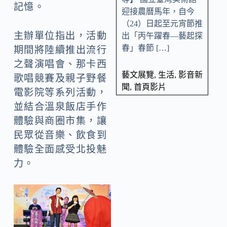
記憶。
迎接農曆馬年，自今
（24）日起至元宵節推
主辦單位指出，活動
出「丙午躍春—藝起探
春」春節 […]
期間將陸續推出流行
之聲演唱會、那卡西
藝文展覽
,
生活
,
影音新
歌唱競賽及親子野餐
聞
,
首頁影片
電影院等系列活動，
並結合溫泉飯店手作
體驗與商圈市集，讓
民眾從音樂、飲食到
體驗全面感受北投魅
力。