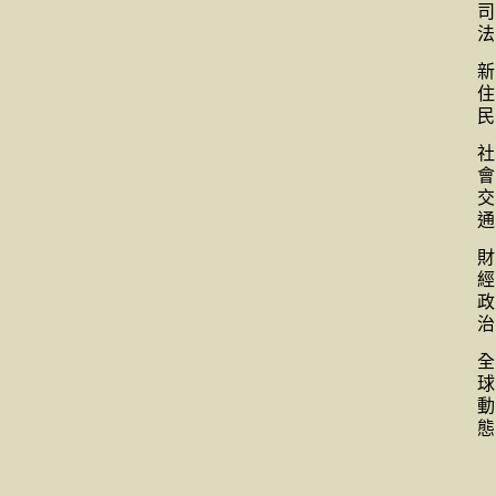
司
法
新
住
民
社
會
交
通
財
經
政
治
全
球
動
態