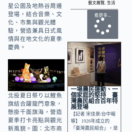
藝文展覽
,
生活
星公園及地熱谷周邊
登場，結合音樂、文
看更多...
化、市集與觀光體
驗，營造兼具日式風
情與在地文化的夏季
慶典。
一場農民運動、一
個家庭的堅持 臺
北投夏日祭り以鯉魚
灣農民組合百年特
旗結合躍龍門意象，
展登場
懸掛千面旗海，營造
【記者 宋佳景/台中報
夏季打卡亮點與觀光
導】 1926年成立的
「臺灣農民組合」，是
新風貌。圖：北市商