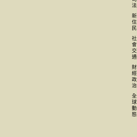
法
新
住
民
社
會
交
通
財
經
政
治
全
球
動
態