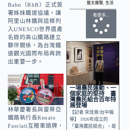
藝文展覽
,
生活
Bahn（RhB）正式簽
署姊妹鐵道協議，讓
看更多...
阿里山林鐵與這條列
入UNESCO世界遺產
名錄的高山鐵路建立
夥伴關係，為台灣鐵
道觀光國際布局再跨
出重要一步。
一場農民運動、一
個家庭的堅持 臺
灣農民組合百年特
展登場
林華慶署長與雷蒂亞
【記者 宋佳景/台中報
鐵路執行長Renato
導】 1926年成立的
Fasciati互贈車頭牌，
「臺灣農民組合」，是