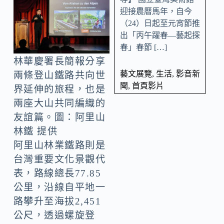
迎接農曆馬年，自今
（24）日起至元宵節推
出「丙午躍春—藝起探
春」春節 […]
林華慶署長簡報分享
藝文展覽
,
生活
,
影音新
兩條登山鐵路共向世
聞
,
首頁影片
界延伸的旅程，也是
兩座大山共同編織的
友誼篇。圖：阿里山
林鐵 提供
阿里山林業鐵路則是
台灣重要文化景觀代
表，路線總長77.85
公里，沿線自平地一
路攀升至海拔2,451
公尺，透過螺旋登