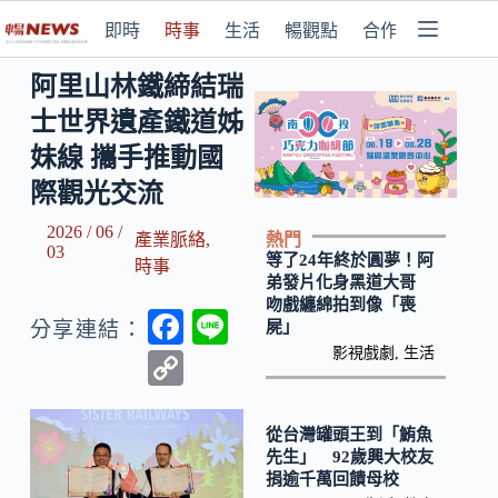
即時
時事
生活
暢觀點
合作媒體
阿里山林鐵締結瑞
士世界遺產鐵道姊
妹線 攜手推動國
際觀光交流
2026 / 06 /
熱門
產業脈絡
,
03
等了24年終於圓夢！阿
時事
弟發片化身黑道大哥
吻戲纏綿拍到像「喪
F
Li
屍」
分享連結：
ac
n
影視戲劇
,
生活
C
e
e
o
b
p
從台灣罐頭王到「鮪魚
先生」 92歲興大校友
o
y
捐逾千萬回饋母校