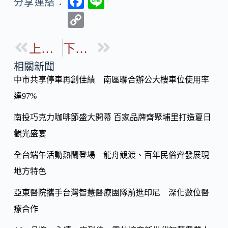
F
Li
分享連結：
ac
n
C
e
e
o
b
上一篇
下一篇
p
o
y
相關新聞
o
中市共享停車再創佳績 南區聯合辦公大樓車位使用率
Li
k
達97%
n
k
南投巧克力咖啡節盛大開幕 百家品牌齊聚埔里打造夏日
觀光盛宴
全台端午活動熱鬧登場 龍舟競渡、百年民俗齊發展現
地方特色
亞東醫院攜手台灣智慧醫療團隊前進印尼 深化數位醫
療合作