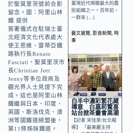
臺灣近代規模最大的農
於聖莫里茨號前合影
民組織之一。百年前，
留念。圖：阿里山林
一群來 […]
鐵 提供
簽署儀式在駐瑞士臺
藝文展覽
,
影音新聞
,
時
北經濟文化代表處大
事
使王思維、雷蒂亞鐵
路執行長Renato
Fasciati、聖莫里茨市
長Christian Jott
Jenny等多位政商及
觀光界人士見證下完
成。這也是阿里山林
白丰中濃彩繁花藏
鐵繼與日本、印度、
禪意 白嘉莉驚喜
英國、斯洛伐克、澳
站台掀茶畫會高潮
洲等國鐵道締盟後，
【記者 宋佳景/台北報
導】 「最美麗主持
第11條姊妹鐵道。