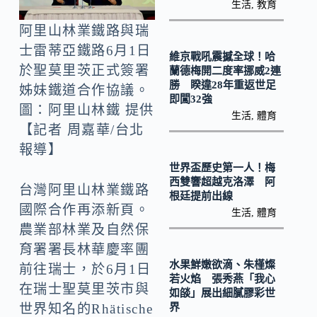
o
Li
生活
,
教育
k
n
阿里山林業鐵路與瑞
k
士雷蒂亞鐵路6月1日
維京戰吼震撼全球！哈
於聖莫里茨正式簽署
蘭德梅開二度率挪威2連
勝 睽違28年重返世足
姊妹鐵道合作協議。
即闖32強
圖：阿里山林鐵 提供
生活
,
體育
【記者 周嘉華/台北
報導】
世界盃歷史第一人！梅
西雙響超越克洛澤 阿
台灣阿里山林業鐵路
根廷提前出線
國際合作再添新頁。
生活
,
體育
農業部林業及自然保
育署署長林華慶率團
水果鮮嫩欲滴、朱槿燦
前往瑞士，於6月1日
若火焰 張秀燕「我心
在瑞士聖莫里茨市與
如燄」展出細膩膠彩世
界
世界知名的Rhätische