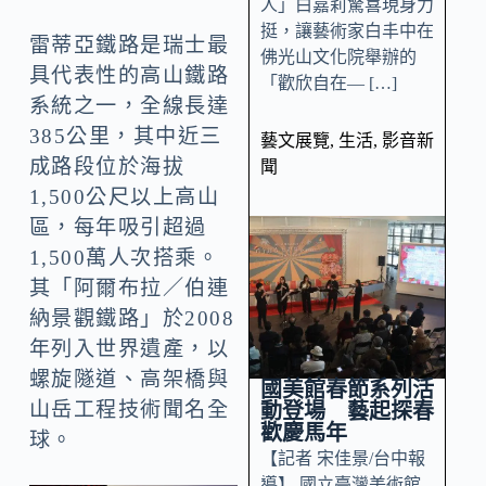
人」白嘉莉驚喜現身力
挺，讓藝術家白丰中在
雷蒂亞鐵路是瑞士最
佛光山文化院舉辦的
具代表性的高山鐵路
「歡欣自在— […]
系統之一，全線長達
385公里，其中近三
藝文展覽
,
生活
,
影音新
成路段位於海拔
聞
1,500公尺以上高山
區，每年吸引超過
1,500萬人次搭乘。
其「阿爾布拉／伯連
納景觀鐵路」於2008
年列入世界遺產，以
螺旋隧道、高架橋與
國美館春節系列活
山岳工程技術聞名全
動登場 藝起探春
歡慶馬年
球。
【記者 宋佳景/台中報
導】 國立臺灣美術館