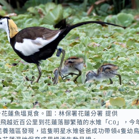
身花蓮魚塭覓食。圖：林保署花蓮分署 提供
濃飛越近百公里到花蓮落腳繁殖的水雉「C0」，今
民養殖區發現，這隻明星水雉爸爸成功帶領4隻幼