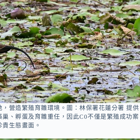
地，營造繁殖育雛環境。圖：林保署花蓮分署 提供
築巢、孵蛋及育雛重任，因此C0不僅是繁殖成功案
珍貴生態畫面。