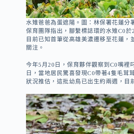
水雉爸爸為蛋遮陽。圖：林保署花蓮分署
保育團隊指出，腳繫標誌環的水雉C0於
目前已知首筆從高雄美濃遷移至花蓮，
關注。
今年5月20日，保育夥伴觀察到C0嘴裡
日，當地居民驚喜發現C0帶著4隻毛茸
狀況推估，這批幼鳥已出生約兩週，目