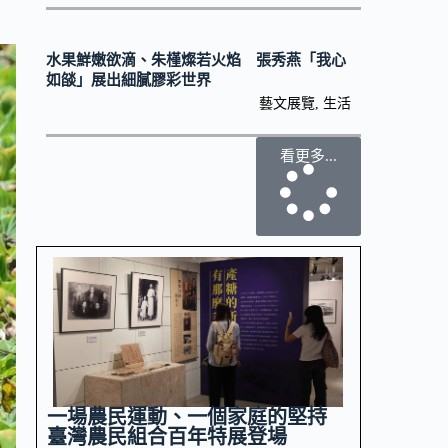
水果鮮嫩欲滴、朱槿燦若火焰 張秀燕「我心
如燄」展出細膩膠彩世界
藝文展覽
,
生活
看更多...
一場農民運動、一個家庭的堅持
臺灣農民組合百年特展登場