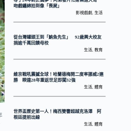
等了24年終於圓夢！阿弟發片化身黑道大哥
吻戲纏綿拍到像「喪屍」
影視戲劇
,
生活
從台灣罐頭王到「鮪魚先生」 92歲興大校友
捐逾千萬回饋母校
生活
,
教育
維京戰吼震撼全球！哈蘭德梅開二度率挪威2連
勝 睽違28年重返世足即闖32強
生活
,
體育
世界盃歷史第一人！梅西雙響超越克洛澤 阿
年
根廷提前出線
鳥
生活
,
體育