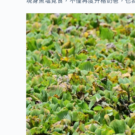
現身魚塭覓食，不僅再度升格奶爸，也