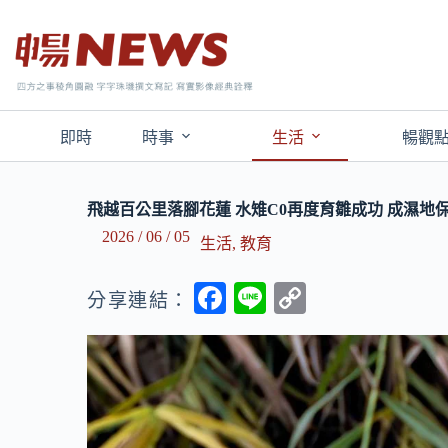
即時
時事
生活
暢觀
飛越百公里落腳花蓮 水雉C0再度育雛成功 成濕地
2026 / 06 / 05
生活
,
教育
F
Li
C
分享連結：
ac
n
o
e
e
p
b
y
o
Li