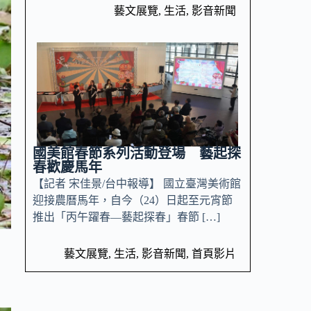
藝文展覽
,
生活
,
影音新聞
國美館春節系列活動登場 藝起探
春歡慶馬年
【記者 宋佳景/台中報導】 國立臺灣美術館
迎接農曆馬年，自今（24）日起至元宵節
推出「丙午躍春—藝起探春」春節 […]
藝文展覽
,
生活
,
影音新聞
,
首頁影片