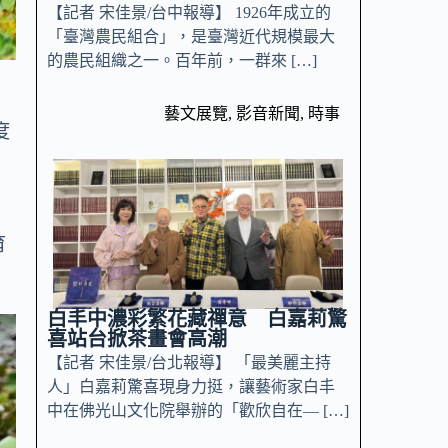
【記者 宋佳景/台中報導】 1926年成立的
「臺灣農民組合」，是臺灣近代規模最大
的農民組織之一。百年前，一群來 […]
下
藝文展覽
,
影音新聞
,
時事
度
育
白丰中濃彩繁花藏禪意 白嘉莉驚
喜站台掀茶畫會高潮
【記者 宋佳景/台北報導】 「最美麗主持
人」白嘉莉驚喜現身力挺，讓藝術家白丰
中在佛光山文化院舉辦的「歡欣自在— […]