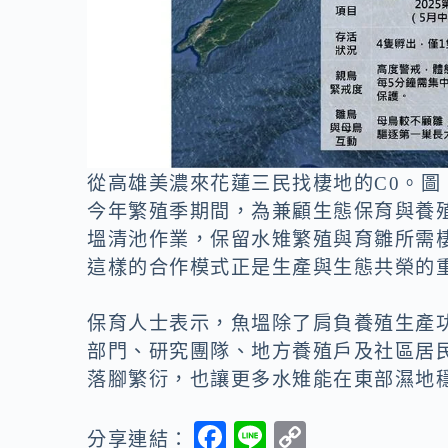
從高雄美濃來花蓮三民找棲地的C0。圖
今年繁殖季期間，為兼顧生態保育與養
塭清池作業，保留水雉繁殖與育雛所需
這樣的合作模式正是生產與生態共榮的
保育人士表示，魚塭除了肩負養殖生產
部門、研究團隊、地方養殖戶及社區居
落腳繁衍，也讓更多水雉能在東部濕地
F
Li
C
分享連結：