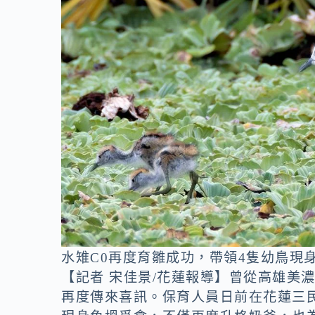
o
n
k
k
水雉C0再度育雛成功，帶領4隻幼鳥現
【記者 宋佳景/花蓮報導】曾從高雄美
再度傳來喜訊。保育人員日前在花蓮三