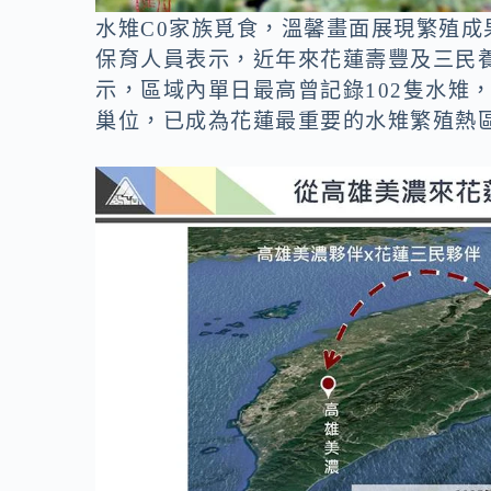
水雉C0家族覓食，溫馨畫面展現繁殖成
保育人員表示，近年來花蓮壽豐及三民
示，區域內單日最高曾記錄102隻水雉
巢位，已成為花蓮最重要的水雉繁殖熱