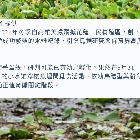
 提供
2024年冬季自高雄美濃飛抵花蓮三民養殖區，創
並成功繁殖的水雉紀錄，引發鳥類研究與保育界高
叼著蛋殼，研判可能已有幼鳥孵化。果然在5月31
茸的小水雉穿梭魚塭間覓食活動。依幼鳥體型與發
前正值育雛關鍵階段。