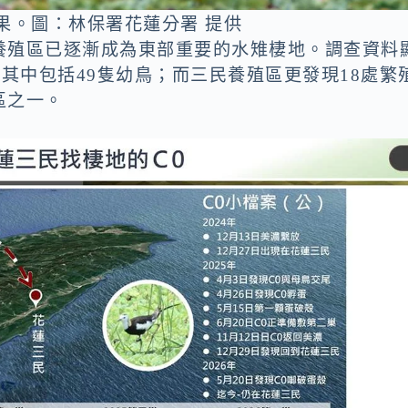
果。圖：林保署花蓮分署 提供
養殖區已逐漸成為東部重要的水雉棲地。調查資料
，其中包括49隻幼鳥；而三民養殖區更發現18處繁
區之一。