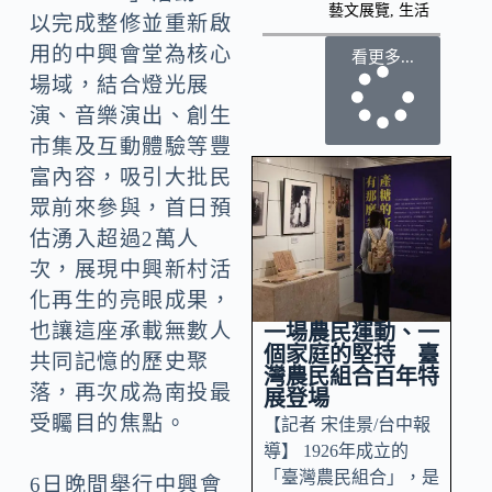
藝文展覽
,
生活
以完成整修並重新啟
用的中興會堂為核心
看更多...
場域，結合燈光展
演、音樂演出、創生
市集及互動體驗等豐
富內容，吸引大批民
眾前來參與，首日預
估湧入超過2萬人
次，展現中興新村活
化再生的亮眼成果，
也讓這座承載無數人
一場農民運動、一
個家庭的堅持 臺
共同記憶的歷史聚
灣農民組合百年特
落，再次成為南投最
展登場
受矚目的焦點。
【記者 宋佳景/台中報
導】 1926年成立的
「臺灣農民組合」，是
6日晚間舉行中興會