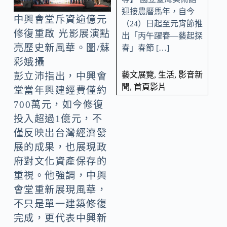
迎接農曆馬年，自今
中興會堂斥資逾億元
（24）日起至元宵節推
修復重啟 光影展演點
出「丙午躍春—藝起探
亮歷史新風華。圖/蘇
春」春節 […]
彩娥攝
藝文展覽
,
生活
,
影音新
彭立沛指出，中興會
聞
,
首頁影片
堂當年興建經費僅約
700萬元，如今修復
投入超過1億元，不
僅反映出台灣經濟發
展的成果，也展現政
府對文化資產保存的
重視。他強調，中興
會堂重新展現風華，
不只是單一建築修復
完成，更代表中興新