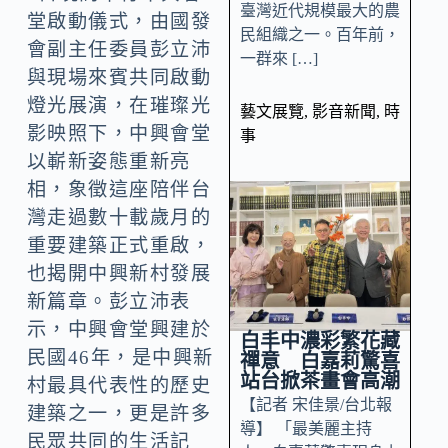
臺灣近代規模最大的農
堂啟動儀式，由國發
民組織之一。百年前，
會副主任委員彭立沛
一群來 […]
與現場來賓共同啟動
燈光展演，在璀璨光
藝文展覽
,
影音新聞
,
時
影映照下，中興會堂
事
以嶄新姿態重新亮
相，象徵這座陪伴台
灣走過數十載歲月的
重要建築正式重啟，
也揭開中興新村發展
新篇章。彭立沛表
示，中興會堂興建於
白丰中濃彩繁花藏
民國46年，是中興新
禪意 白嘉莉驚喜
站台掀茶畫會高潮
村最具代表性的歷史
【記者 宋佳景/台北報
建築之一，更是許多
導】 「最美麗主持
民眾共同的生活記