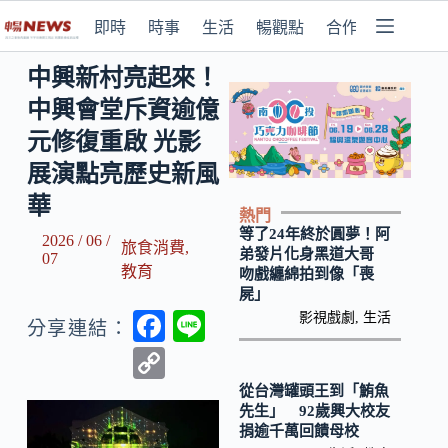
即時
時事
生活
暢觀點
合作媒體
中興新村亮起來！
中興會堂斥資逾億
元修復重啟 光影
展演點亮歷史新風
華
熱門
等了24年終於圓夢！阿
2026 / 06 /
旅食消費
,
弟發片化身黑道大哥
07
教育
吻戲纏綿拍到像「喪
屍」
F
Li
影視戲劇
,
生活
分享連結：
ac
n
C
e
e
o
從台灣罐頭王到「鮪魚
先生」 92歲興大校友
b
p
捐逾千萬回饋母校