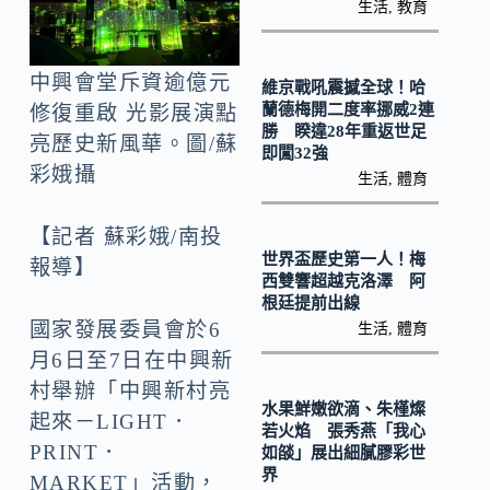
o
y
生活
,
教育
o
Li
k
n
中興會堂斥資逾億元
維京戰吼震撼全球！哈
k
蘭德梅開二度率挪威2連
修復重啟 光影展演點
勝 睽違28年重返世足
亮歷史新風華。圖/蘇
即闖32強
彩娥攝
生活
,
體育
【記者 蘇彩娥/南投
世界盃歷史第一人！梅
報導】
西雙響超越克洛澤 阿
根廷提前出線
國家發展委員會於6
生活
,
體育
月6日至7日在中興新
村舉辦「中興新村亮
水果鮮嫩欲滴、朱槿燦
起來－LIGHT．
若火焰 張秀燕「我心
PRINT．
如燄」展出細膩膠彩世
界
MARKET」活動，