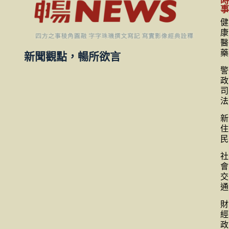
健
康
醫
藥
新聞觀點，暢所欲言
警
政
司
法
新
住
民
社
會
交
通
財
經
政