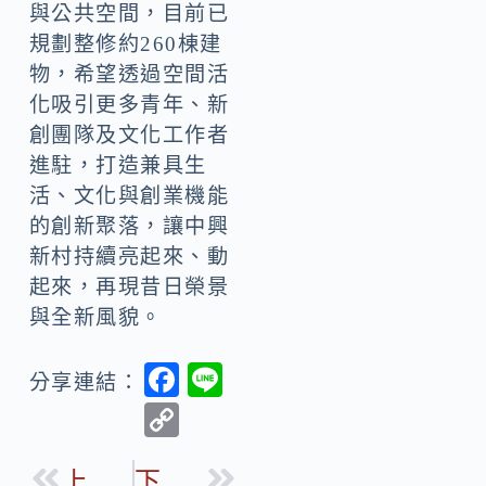
與公共空間，目前已
規劃整修約260棟建
物，希望透過空間活
化吸引更多青年、新
創團隊及文化工作者
進駐，打造兼具生
活、文化與創業機能
的創新聚落，讓中興
新村持續亮起來、動
起來，再現昔日榮景
與全新風貌。
F
Li
分享連結：
ac
n
C
e
e
o
b
上一篇
下一篇