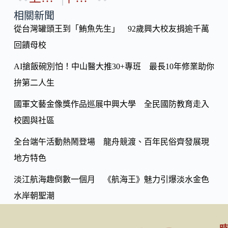
p
o
y
相關新聞
o
從台灣罐頭王到「鮪魚先生」 92歲興大校友捐逾千萬
Li
k
回饋母校
n
k
AI搶飯碗別怕！中山醫大推30+專班 最長10年修業助你
拚第二人生
國軍文藝金像獎作品巡展中興大學 全民國防教育走入
校園與社區
全台端午活動熱鬧登場 龍舟競渡、百年民俗齊發展現
地方特色
淡江航海趣倒數一個月 《航海王》魅力引爆淡水金色
水岸朝聖潮