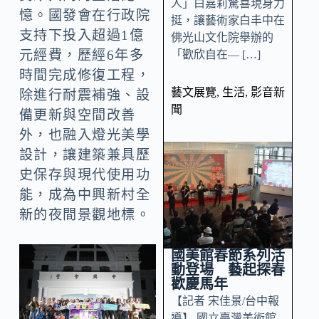
人」白嘉莉驚喜現身力
憶。國發會在行政院
挺，讓藝術家白丰中在
支持下投入超過1億
佛光山文化院舉辦的
元經費，歷經6年多
「歡欣自在— […]
時間完成修復工程，
藝文展覽
,
生活
,
影音新
除進行耐震補強、設
聞
備更新與空間改善
外，也融入燈光美學
設計，讓建築兼具歷
史保存與現代使用功
能，成為中興新村全
新的夜間景觀地標。
國美館春節系列活
動登場 藝起探春
歡慶馬年
【記者 宋佳景/台中報
導】 國立臺灣美術館